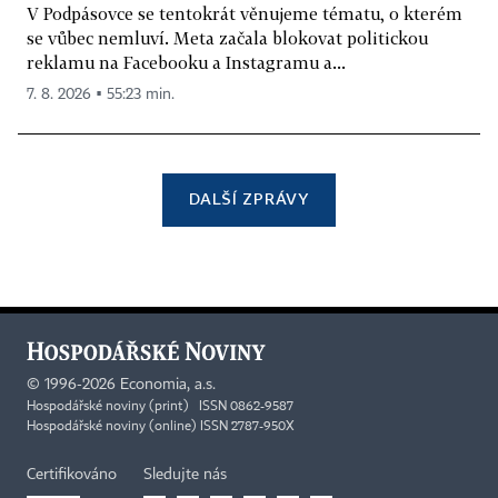
V Podpásovce se tentokrát věnujeme tématu, o kterém
se vůbec nemluví. Meta začala blokovat politickou
reklamu na Facebooku a Instagramu a...
7. 8. 2026 ▪ 55:23 min.
DALŠÍ ZPRÁVY
©
1996-2026
Economia, a.s.
Hospodářské noviny (print) ISSN 0862-9587
Hospodářské noviny (online) ISSN 2787-950X
Certifikováno
Sledujte nás