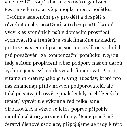
více než 170. Například nezisková organizace
Pestrá se k iniciativě připojila hned v počátku.
"Cvičíme asistenční psy pro děti a dospělé s
různými druhy postižení, a to bez použití kotců.
Výcvik asistenčních psů v domácím prostředí
vychovatelů a trenérů je však finančně nákladný,
protože asistenční psi nejsou na rozdíl od vodicích
psů považováni za kompenzační pomůcku. Nejsou
tedy státem propláceni a bez podpory našich dárců
bychom jen stěží mohli výcvik financovat. Proto
vítáme iniciativy, jako je Giving Tuesday, které pro
nás znamenají příliv nových podporovatelů, ale
také přispívají k osvětě jinak leckdy přehlížených
témat," vysvětluje výkonná ředitelka Jana
Sirotková. A k výzvě se letos poprvé připojily
mnohé další organizace i firmy. "Jsme poměrně
čerství členové asociace, připojujeme se tedy k této