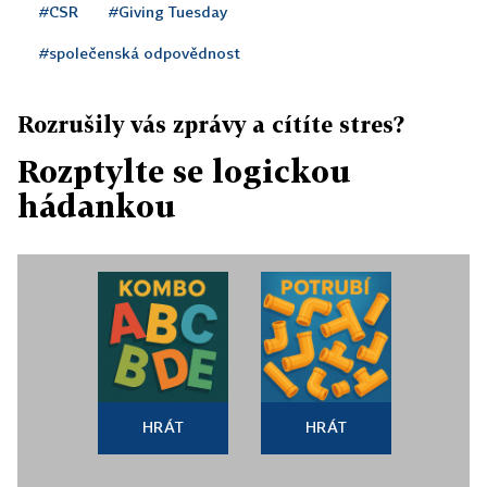
#CSR
#Giving Tuesday
#společenská odpovědnost
Rozrušily vás zprávy a cítíte stres?
Rozptylte se logickou
hádankou
HRÁT
HRÁT