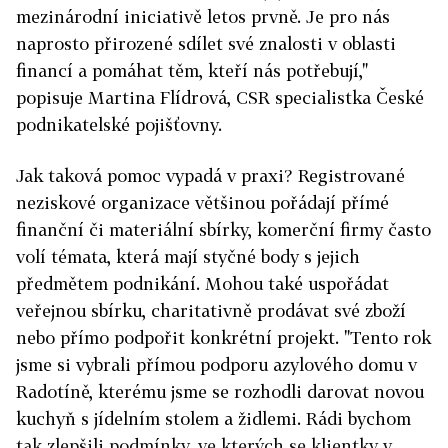
mezinárodní iniciativě letos prvně. Je pro nás
naprosto přirozené sdílet své znalosti v oblasti
financí a pomáhat těm, kteří nás potřebují,"
popisuje Martina Flídrová, CSR specialistka České
podnikatelské pojišťovny.
Jak taková pomoc vypadá v praxi? Registrované
neziskové organizace většinou pořádají přímé
finan­ční či materiální sbírky, komerční firmy často
volí témata, která mají styčné body s jejich
předmětem podnikání. Mohou také uspořádat
veřejnou sbírku, charitativně prodávat své zboží
nebo přímo podpořit konkrétní projekt. "Tento rok
jsme si vybrali přímou podporu azylového domu v
Radotíně, kterému jsme se rozhodli darovat novou
kuchyň s jídelním stolem a židlemi. Rádi bychom
tak zlepšili podmínky, ve kterých se klientky v