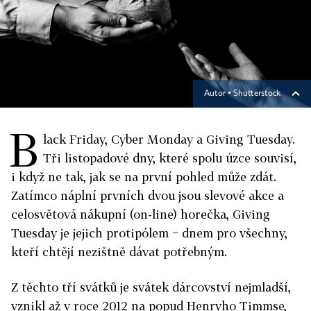
Autor ▪
Shutterstock
B
lack Friday, Cyber Monday a Giving Tuesday.
Tři listopadové dny, které spolu úzce souvisí,
i když ne tak, jak se na první pohled může zdát.
Zatímco náplní prvních dvou jsou slevové akce a
celosvětová nákupní (on-line) horečka, Giving
Tuesday je jejich protipólem − dnem pro všechny,
kteří chtějí nezištně dávat potřebným.
Z těchto tří svátků je svátek dárcovství nejmladší,
vznikl až v roce 2012 na popud Henryho Timmse,