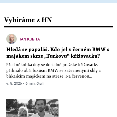
Vybíráme z HN
JAN KUBITA
Hledá se papaláš. Kdo jel v černém BMW s
majákem skrze „Turkovu“ křižovatku?
Před několika dny se do jedné pražské křižovatky
přihnalo obří luxusní BMW se začerněnými skly a
blikajícím majáčkem na střeše. Na červenou...
4. 8. 2026 ▪ 6 min. čtení