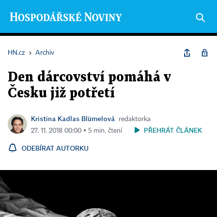
HN.cz
›
Archiv
Den dárcovství pomáhá v
Česku již potřetí
Kristina Kadlas Blümelová
redaktorka
PŘEHRÁT ČLÁNEK
27. 11. 2018 00:00 ▪ 5 min. čtení
ODEBÍRAT AUTORKU