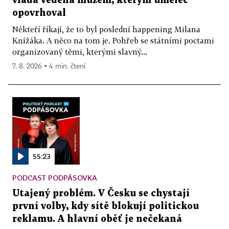
vláda vedená mužem, kterým umělec
opovrhoval
Někteří říkají, že to byl poslední happening Milana
Knížáka. A něco na tom je. Pohřeb se státními poctami
organizovaný těmi, kterými slavný...
7. 8. 2026 ▪ 4 min. čtení
55:23
PODCAST PODPÁSOVKA
Utajený problém. V Česku se chystají
první volby, kdy sítě blokují politickou
reklamu. A hlavní oběť je nečekaná