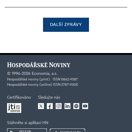
DALŠÍ ZPRÁVY
©
1996-2026
Economia, a.s.
Hospodářské noviny (print) ISSN 0862-9587
Hospodářské noviny (online) ISSN 2787-950X
Certifikováno
Sledujte nás
Stáhněte si aplikaci HN