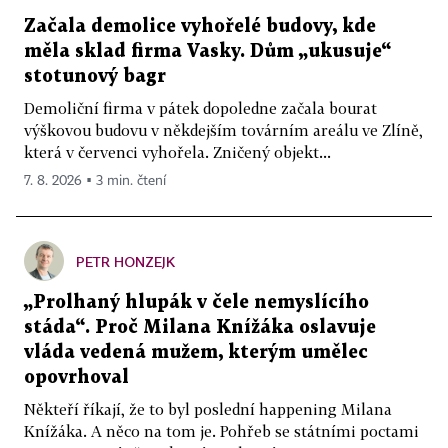
Začala demolice vyhořelé budovy, kde
měla sklad firma Vasky. Dům „ukusuje“
stotunový bagr
Demoliční firma v pátek dopoledne začala bourat
výškovou budovu v někdejším továrním areálu ve Zlíně,
která v červenci vyhořela. Zničený objekt...
7. 8. 2026 ▪ 3 min. čtení
PETR HONZEJK
„Prolhaný hlupák v čele nemyslícího
stáda“. Proč Milana Knížáka oslavuje
vláda vedená mužem, kterým umělec
opovrhoval
Někteří říkají, že to byl poslední happening Milana
Knížáka. A něco na tom je. Pohřeb se státními poctami