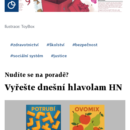
Ilustrace: ToyBox
#zdravotnictví
#školství
#bezpečnost
#sociální systém
#justice
Nudíte se na poradě?
Vyřešte dnešní hlavolam HN