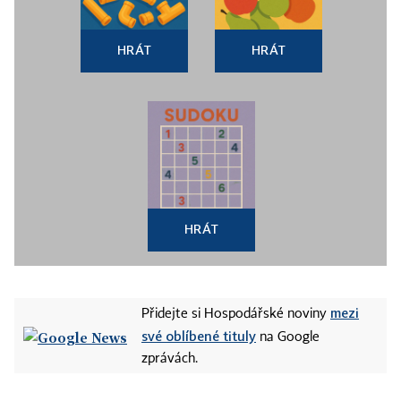
HRÁT
HRÁT
HRÁT
mezi
Přidejte si Hospodářské noviny
své oblíbené tituly
na Google
zprávách.