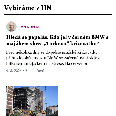
Vybíráme z HN
JAN KUBITA
Hledá se papaláš. Kdo jel v černém BMW s
majákem skrze „Turkovu“ křižovatku?
Před několika dny se do jedné pražské křižovatky
přihnalo obří luxusní BMW se začerněnými skly a
blikajícím majáčkem na střeše. Na červenou...
4. 8. 2026 ▪ 6 min. čtení