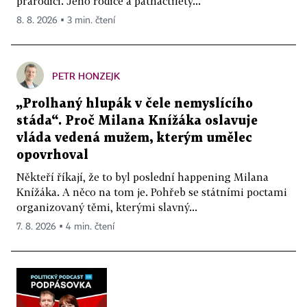
prarodiči. Jeho rodiče a patnáctiletý...
8. 8. 2026 ▪ 3 min. čtení
PETR HONZEJK
„Prolhaný hlupák v čele nemyslícího
stáda“. Proč Milana Knížáka oslavuje
vláda vedená mužem, kterým umělec
opovrhoval
Někteří říkají, že to byl poslední happening Milana
Knížáka. A něco na tom je. Pohřeb se státními poctami
organizovaný těmi, kterými slavný...
7. 8. 2026 ▪ 4 min. čtení