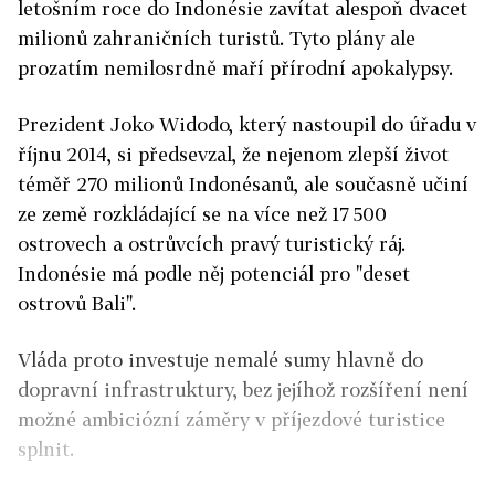
letošním roce do Indonésie zavítat alespoň dvacet
milionů zahraničních turistů. Tyto plány ale
prozatím nemilosrdně maří přírodní apokalypsy.
Prezident Joko Widodo, který nastoupil do úřadu v
říjnu 2014, si předsevzal, že nejenom zlepší život
téměř 270 milionů Indonésanů, ale současně učiní
ze země rozkládající se na více než 17 500
ostrovech a ostrůvcích pravý turistický ráj.
Indonésie má podle něj potenciál pro "deset
ostrovů Bali".
Vláda proto investuje nemalé sumy hlavně do
dopravní infrastruktury, bez jejíhož rozšíření není
možné ambiciózní záměry v příjezdové turistice
splnit.