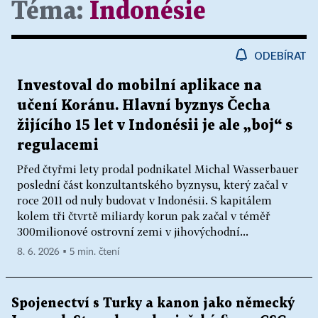
Téma:
Indonésie
ODEBÍRAT
Investoval do mobilní aplikace na
učení Koránu. Hlavní byznys Čecha
žijícího 15 let v Indonésii je ale „boj“ s
regulacemi
Před čtyřmi lety prodal podnikatel Michal Wasserbauer
poslední část konzultantského byznysu, který začal v
roce 2011 od nuly budovat v Indonésii. S kapitálem
kolem tři čtvrtě miliardy korun pak začal v téměř
300milionové ostrovní zemi v jihovýchodní...
8. 6. 2026 ▪ 5 min. čtení
Spojenectví s Turky a kanon jako německý