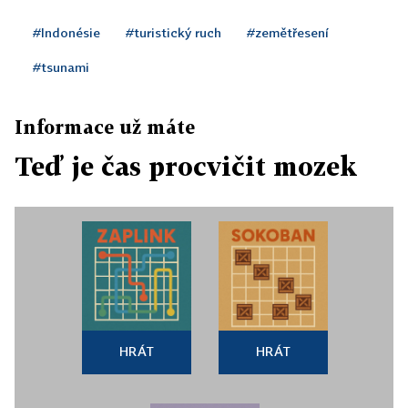
#Indonésie
#turistický ruch
#zemětřesení
#tsunami
Informace už máte
Teď je čas procvičit mozek
HRÁT
HRÁT