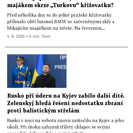
majákem skrze „Turkovu“ křižovatku?
Před několika dny se do jedné pražské křižovatky
přihnalo obří luxusní BMW se začerněnými skly a
blikajícím majáčkem na střeše. Na červenou...
4. 8. 2026 ▪ 6 min. čtení
Rusko při úderu na Kyjev zabilo další dítě.
Zelenskyj hledá řešení nedostatku zbraní
proti balistickým střelám
Rusko v noci na sobotu znovu zaútočilo na Kyjev a jeho
okolí. Při útoku zahynul tříletý chlapec se svými