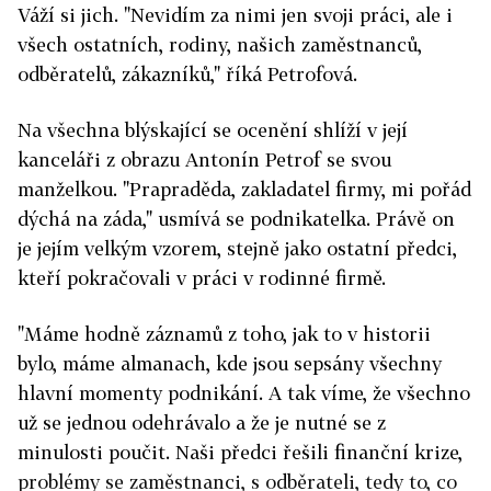
Váží si jich. "Nevidím za nimi jen svoji práci, ale i
všech ostatních, rodiny, našich zaměstnanců,
odběratelů, zákazníků," říká Petrofová.
Na všechna blýskající se ocenění shlíží v její
kanceláři z obrazu Antonín Petrof se svou
manželkou. "Prapraděda, zakladatel firmy, mi pořád
dýchá na záda," usmívá se podnikatelka. Právě on
je jejím velkým vzorem, stejně jako ostatní předci,
kteří pokračovali v práci v rodinné firmě.
"Máme hodně záznamů z toho, jak to v historii
bylo, máme almanach, kde jsou sepsány všechny
hlavní momenty podnikání. A tak víme, že všechno
už se jednou odehrávalo a že je nutné se z
minulosti poučit. Naši předci řešili finanční krize,
problémy se zaměstnanci, s odběrateli, tedy to, co