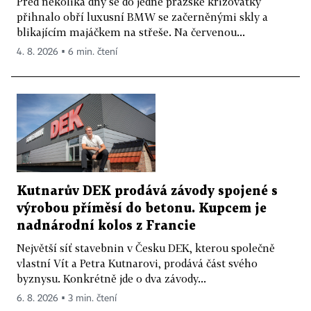
Před několika dny se do jedné pražské křižovatky
přihnalo obří luxusní BMW se začerněnými skly a
blikajícím majáčkem na střeše. Na červenou...
4. 8. 2026 ▪ 6 min. čtení
Kutnarův DEK prodává závody spojené s
výrobou příměsí do betonu. Kupcem je
nadnárodní kolos z Francie
Největší síť stavebnin v Česku DEK, kterou společně
vlastní Vít a Petra Kutnarovi, prodává část svého
byznysu. Konkrétně jde o dva závody...
6. 8. 2026 ▪ 3 min. čtení