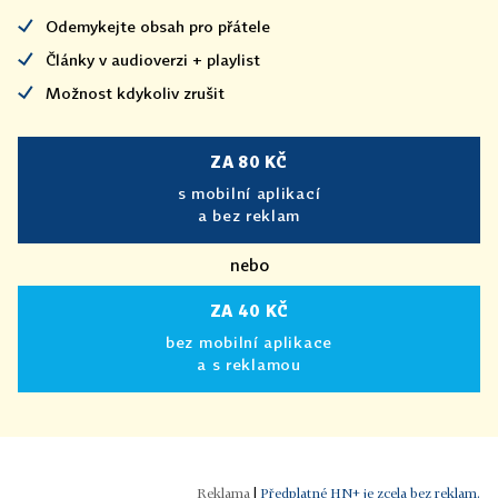
Odemykejte obsah pro přátele
Články v audioverzi + playlist
Možnost kdykoliv zrušit
ZA 80 KČ
s mobilní aplikací
a bez reklam
nebo
ZA 40 KČ
bez mobilní aplikace
a s reklamou
|
Předplatné HN+ je zcela bez reklam.