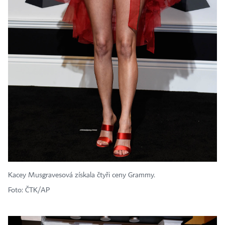
Kacey Musgravesová získala čtyři ceny Grammy.
Foto: ČTK/AP