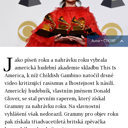
Autor ▪
ČTK/AP
J
ako píseň roku a nahrávku roku vybrala
americká hudební akademie skladbu This Is
America, k níž Childish Gambino natočil drsné
video kritizující rasismus a lhostejnost k násilí.
Americký hudebník, vlastním jménem Donald
Glover, se stal prvním raperem, který získal
Grammy za nahrávku roku. Na slavnostní
vyhlášení však nedorazil. Grammy pro objev roku
pak získala třiadvacetiletá britská zpěvačka