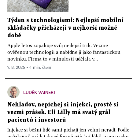
Týden s technologiemi: Nejlepší mobilní
skládačky přicházejí v nejhorší možné
době
Apple letos zopakuje svůj nejlepší trik. Vezme
ověřenou technologii a nabídne ji jako fantastickou
novinku. Firma to v minulosti udělala v...
7. 8. 2026 ▪ 4 min. čtení
LUDĚK VAINERT
Nehladov, nepíchej si injekci, prostě si
vezmi prášek. Eli Lilly má svatý grál
pacientů i investorů
Injekce si běžní lidé sami píchají jen velmi neradi. Podle
průzkumů má k takové formě užívání léků averzi sedm