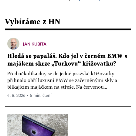
Vybíráme z HN
JAN KUBITA
Hledá se papaláš. Kdo jel v černém BMW s
majákem skrze „Turkovu“ křižovatku?
Před několika dny se do jedné pražské křižovatky
přihnalo obří luxusní BMW se začerněnými skly a
blikajícím majáčkem na střeše. Na červenou...
4. 8. 2026 ▪ 6 min. čtení