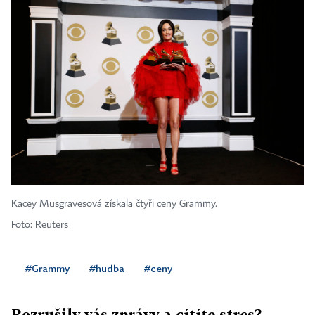
Kacey Musgravesová získala čtyři ceny Grammy.
Foto: Reuters
#Grammy
#hudba
#ceny
Rozrušily vás zprávy a cítíte stres?