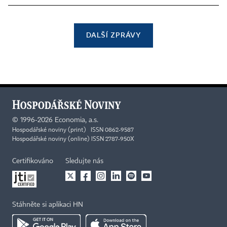
DALŠÍ ZPRÁVY
©
1996-2026
Economia, a.s.
Hospodářské noviny (print) ISSN 0862-9587
Hospodářské noviny (online) ISSN 2787-950X
Certifikováno
Sledujte nás
Stáhněte si aplikaci HN