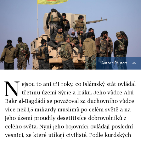
Autor ▪
Reuters
N
ejsou to ani tři roky, co Islámský stát ovládal
třetinu území Sýrie a Iráku. Jeho vůdce Abú
Bakr al-Bagdádí se považoval za duchovního vůdce
více než 1,5 miliardy muslimů po celém světě a na
jeho území proudily desetitisíce dobrovolníků z
celého světa. Nyní jeho bojovníci ovládají poslední
vesnici, ze které utíkají civilisté. Podle kurdských