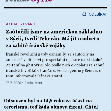
ODEBÍRAT
AKTUALIZOVÁNO
Zaútočili jsme na americkou základnu
v Sýrii, tvrdí Teherán. Má jít o odvetu
za zabité íránské vojáky
Íránské revoluční gardy oznámily, že zaútočily na
americké velitelství pro speciální operace na základně
At-Tanf na jihu Sýrie. Šlo podle nich o odplatu za zabití
íránských vojáků v Íránšáru. Podle agentury Reuters o
tom informovala íránská státní...
17. 7. 2026 ▪ 3 min. čtení
Odsouzen byl na 14,5 roku za účast na
terorismu, teď žádá obnovu řízení. Chtěl