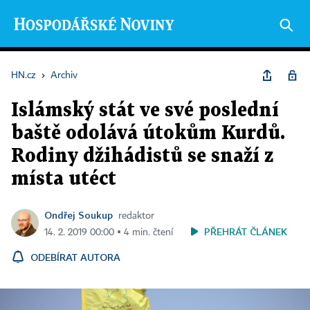
HN.cz
›
Archiv
Islámský stát ve své poslední
baště odolává útokům Kurdů.
Rodiny džihádistů se snaží z
místa utéct
Ondřej Soukup
redaktor
PŘEHRÁT ČLÁNEK
14. 2. 2019 00:00 ▪ 4 min. čtení
ODEBÍRAT AUTORA