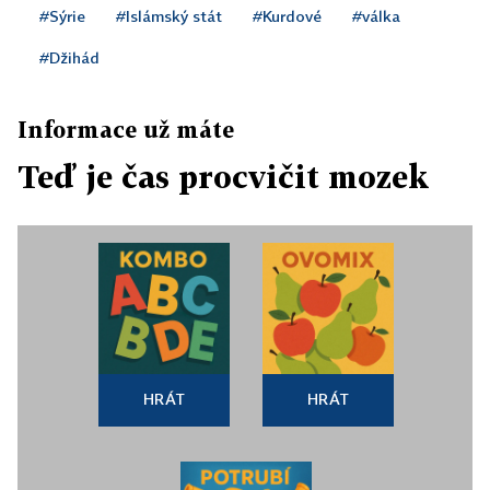
#Sýrie
#Islámský stát
#Kurdové
#válka
#Džihád
Informace už máte
Teď je čas procvičit mozek
HRÁT
HRÁT