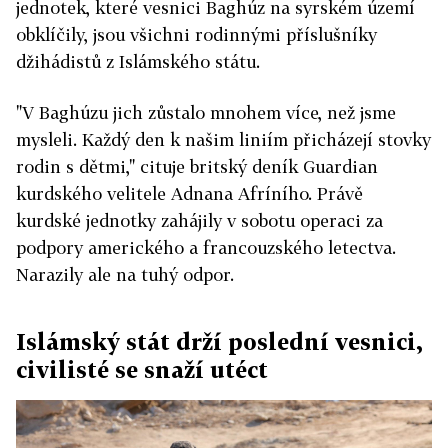
jednotek, které vesnici Baghúz na syrském území
obklíčily, jsou všichni rodinnými příslušníky
džihádistů z Islámského státu.
"V Baghúzu jich zůstalo mnohem více, než jsme
mysleli. Každý den k našim liniím přicházejí stovky
rodin s dětmi," cituje britský deník Guardian
kurdského velitele Adnana Afríního. Právě
kurdské jednotky zahájily v sobotu operaci za
podpory amerického a francouzského letectva.
Narazily ale na tuhý odpor.
Islámský stát drží poslední vesnici,
civilisté se snaží utéct