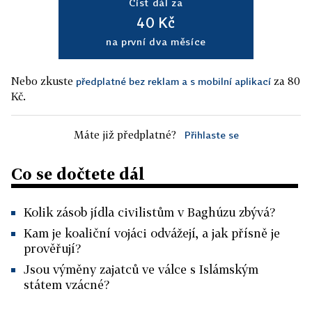
Číst dál za
40 Kč
na první dva měsíce
Nebo zkuste
za 80
předplatné bez reklam a s mobilní aplikací
Kč.
Máte již předplatné?
Přihlaste se
Co se dočtete dál
Kolik zásob jídla civilistům v Baghúzu zbývá?
Kam je koaliční vojáci odvážejí, a jak přísně je
prověřují?
Jsou výměny zajatců ve válce s Islámským
státem vzácné?