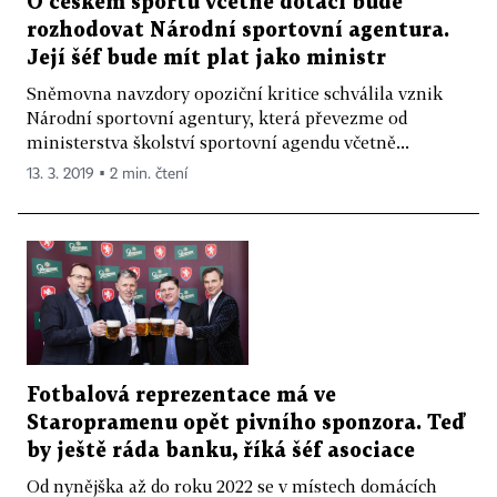
O českém sportu včetně dotací bude
rozhodovat Národní sportovní agentura.
Její šéf bude mít plat jako ministr
Sněmovna navzdory opoziční kritice schválila vznik
Národní sportovní agentury, která převezme od
ministerstva školství sportovní agendu včetně...
13. 3. 2019 ▪ 2 min. čtení
Fotbalová reprezentace má ve
Staropramenu opět pivního sponzora. Teď
by ještě ráda banku, říká šéf asociace
Od nynějška až do roku 2022 se v místech domácích