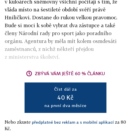
v kuloárech sněmovny všichni počítají s tím, že
vláda místo na šestileté období svěří právě
Hniličkovi. Dostane do rukou velkou pravomoc.
Bude si moci k sobě vybrat dva zástupce a také
členy Národní rady pro sport jako poradního
orgánu. Agentura by měla mít kolem osmdesáti
zaměstnanců, z nichž někteří přejdou
z ministerstva školství.
ZBÝVÁ VÁM JEŠTĚ 60 % ČLÁNKU
Číst dál za
40 Kč
na první dva měsíce
Nebo zkuste
za 80
předplatné bez reklam a s mobilní aplikací
Kč.