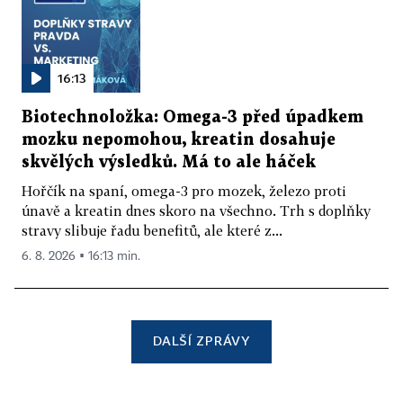
16:13
Biotechnoložka: Omega-3 před úpadkem
mozku nepomohou, kreatin dosahuje
skvělých výsledků. Má to ale háček
Hořčík na spaní, omega-3 pro mozek, železo proti
únavě a kreatin dnes skoro na všechno. Trh s doplňky
stravy slibuje řadu benefitů, ale které z...
6. 8. 2026 ▪ 16:13 min.
DALŠÍ ZPRÁVY