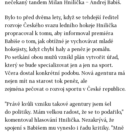
nečekaný tandem Milan Hnilička − Andrej Babiš.
Bylo to před dvěma lety, když se tehdejší ředitel
rozvoje Českého svazu ledního hokeje Hnilička
propracoval k tomu, aby informoval premiéra
Babiše o tom, jak obtížné je vychovávat mladé
hokejisty, když chybí haly a peněz je pomálu.
Po setkání obou mužů vznikl plán vytvořit úřad,
který se bude specializovat jen a jen na sport.
Včera dostal konkrétní podobu. Nová agentura má
nejen mít na starost tok peněz, ale
zejména pečovat o rozvoj sportu v České republice.
"Právě kvůli vzniku takové agentury jsem šel
do politiky. Mám velkou radost, že se to podařilo,"
komentoval hlasování Hnilička. Nezakrývá, že
spojení s Babišem mu vyneslo i řadu kritiky. "Mně