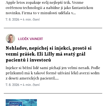
Apple letos zopakuje svůj nejlepší trik. Vezme
ověřenou technologii a nabídne ji jako fantastickou
novinku. Firma to v minulosti udělala v...
7. 8. 2026 ▪ 4 min. čtení
LUDĚK VAINERT
Nehladov, nepíchej si injekci, prostě si
vezmi prášek. Eli Lilly má svatý grál
pacientů i investorů
Injekce si běžní lidé sami píchají jen velmi neradi. Podle
průzkumů má k takové formě užívání léků averzi sedm
z deseti amerických pacientů....
7. 8. 2026 ▪ 4 min. čtení