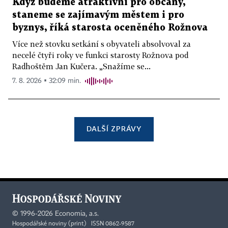
Když budeme atraktivní pro občany,
staneme se zajímavým městem i pro
byznys, říká starosta oceněného Rožnova
Více než stovku setkání s obyvateli absolvoval za
necelé čtyři roky ve funkci starosty Rožnova pod
Radhoštěm Jan Kučera. „Snažíme se...
7. 8. 2026 ▪ 32:09 min.
DALŠÍ ZPRÁVY
©
1996-2026
Economia, a.s.
Hospodářské noviny (print) ISSN 0862-9587