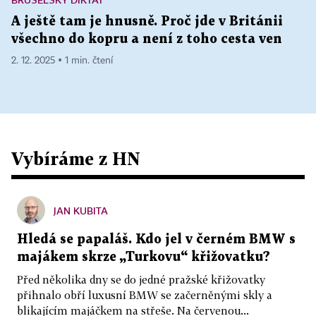
A ještě tam je hnusně. Proč jde v Británii
všechno do kopru a není z toho cesta ven
2. 12. 2025 ▪ 1 min. čtení
Vybíráme z HN
JAN KUBITA
Hledá se papaláš. Kdo jel v černém BMW s
majákem skrze „Turkovu“ křižovatku?
Před několika dny se do jedné pražské křižovatky
přihnalo obří luxusní BMW se začerněnými skly a
blikajícím majáčkem na střeše. Na červenou...