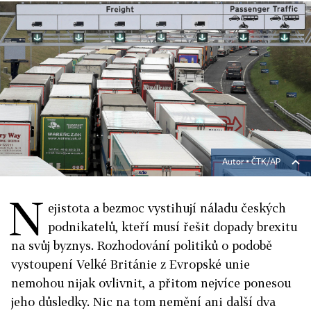
Autor ▪
ČTK/AP
N
ejistota a bezmoc vystihují náladu českých
podnikatelů, kteří musí řešit dopady brexitu
na svůj byznys. Rozhodování politiků o podobě
vystoupení Velké Británie z Evropské unie
nemohou nijak ovlivnit, a přitom nejvíce ponesou
jeho důsledky. Nic na tom nemění ani další dva