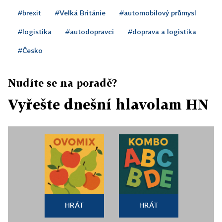
#brexit
#Velká Británie
#automobilový průmysl
#logistika
#autodopravci
#doprava a logistika
#Česko
Nudíte se na poradě?
Vyřešte dnešní hlavolam HN
HRÁT
HRÁT