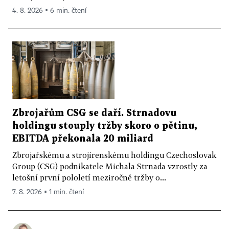
4. 8. 2026 ▪ 6 min. čtení
Zbrojařům CSG se daří. Strnadovu
holdingu stouply tržby skoro o pětinu,
EBITDA překonala 20 miliard
Zbrojařskému a strojírenskému holdingu Czechoslovak
Group (CSG) podnikatele Michala Strnada vzrostly za
letošní první pololetí meziročně tržby o...
7. 8. 2026 ▪ 1 min. čtení