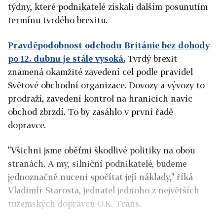
týdny, které podnikatelé získali dalším posunutím
termínu tvrdého brexitu.
Pravděpodobnost odchodu Británie bez dohody
po 12. dubnu je stále vysoká.
Tvrdý brexit
znamená okamžité zavedení cel podle pravidel
Světové obchodní organizace. Dovozy a vývozy to
prodraží, zavedení kontrol na hranicích navíc
obchod zbrzdí. To by zasáhlo v první řadě
dopravce.
"Všichni jsme oběťmi škodlivé politiky na obou
stranách. A my, silniční podnikatelé, budeme
jednoznačně nuceni spočítat její náklady," říká
Vladimír Starosta, jednatel jednoho z největších
tuzemských dopravců O.K. Trans.