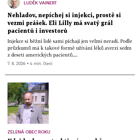
LUDĚK VAINERT
Nehladov, nepíchej si injekci, prostě si
vezmi prášek. Eli Lilly má svatý grál
pacientů i investorů
Injekce si běžní lidé sami píchají jen velmi neradi. Podle
průzkumů má k takové formě užívání léků averzi sedm
z deseti amerických pacientů....
7. 8. 2026 ▪ 4 min. čtení
ZELENÁ OBEC ROKU