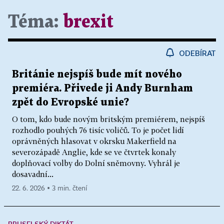
Téma:
brexit
ODEBÍRAT
Británie nejspíš bude mít nového
premiéra. Přivede ji Andy Burnham
zpět do Evropské unie?
O tom, kdo bude novým britským premiérem, nejspíš
rozhodlo pouhých 76 tisíc voličů. To je počet lidí
oprávněných hlasovat v okrsku Makerfield na
severozápadě Anglie, kde se ve čtvrtek konaly
doplňovací volby do Dolní sněmovny. Vyhrál je
dosavadní...
22. 6. 2026 ▪ 3 min. čtení
BRUSELSKÝ DIKTÁT