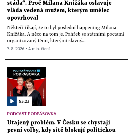
stáda“. Proč Milana Knížáka oslavuje
vláda vedená mužem, kterým umělec
opovrhoval
Někteří říkají, že to byl poslední happening Milana
Knížáka. A něco na tom je. Pohřeb se státními poctami
organizovaný těmi, kterými slavný...
7. 8. 2026 ▪ 4 min. čtení
55:23
PODCAST PODPÁSOVKA
Utajený problém. V Česku se chystají
první volby, kdy sítě blokují politickou