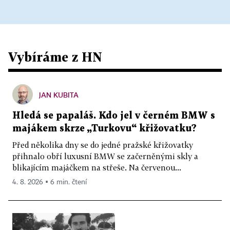
Vybíráme z HN
JAN KUBITA
Hledá se papaláš. Kdo jel v černém BMW s
majákem skrze „Turkovu“ křižovatku?
Před několika dny se do jedné pražské křižovatky
přihnalo obří luxusní BMW se začerněnými skly a
blikajícím majáčkem na střeše. Na červenou...
4. 8. 2026 ▪ 6 min. čtení