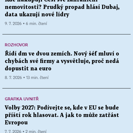
nemovitosti? Prudký propad hlásí Dubaj,
data ukazují nové lídry
9. 7. 2026 ▪ 6 min. čtení
ROZHOVOR
Řídí dm ve dvou zemích. Nový šéf mluví o
chybách své firmy a vysvětluje, proč nedá
dopustit na euro
8. 7. 2026 ▪ 13 min. čtení
GRAFIKA UVNITŘ
Volby 2027: Podívejte se, kde v EU se bude
příští rok hlasovat. A jak to může zatřást
Evropou
7. 7. 2026 ▪ 2 min. čtení