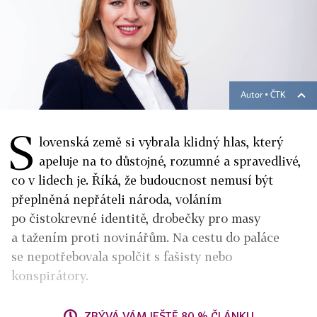
Autor ▪
ČTK
S
lovenská země si vybrala klidný hlas, který
apeluje na to důstojné, rozumné a spravedlivé,
co v lidech je. Říká, že budoucnost nemusí být
přeplněná nepřáteli národa, voláním
po čistokrevné identitě, drobečky pro masy
a tažením proti novinářům. Na cestu do paláce
se nepotřebovala spolčit s fašisty nebo
konspirátory.
ZBÝVÁ VÁM JEŠTĚ 80 % ČLÁNKU