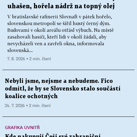
uhašen, hořela nádrž na topný olej
V bratislavské rafinerii Slovnaft v pátek hořelo,
slovenskou metropolí se šířil hustý černý dým.
Budovami v okolí areálu otřásl výbuch. Na místě
zasahovali hasiči, kteří lidi v okolí žádali, aby
nevycházeli ven a zavřeli okna, informovala
slovenská...
7. 8. 2026 ▪ 2 min. čtení
Nebyli jsme, nejsme a nebudeme. Fico
odmítl, že by se Slovensko stalo součástí
koalice ochotných
24. 7. 2026 ▪ 2 min. čtení
GRAFIKA UVNITŘ
Kde nakupují Češi své zahraniční