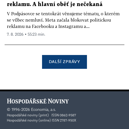
reklamu. A hlavní oběť je nečekaná
V Podpásovce se tentokrát věnujeme tématu, o kterém
se vůbec nemluví. Meta začala blokovat politickou
reklamu na Facebooku a Instagramu a...
7. 8. 2026 ▪ 55:23 min.
DALŠÍ ZPRÁVY
©
1996-2026
Economia, a.s.
Hospodářské noviny (print) ISSN 0862-9587
Hospodářské noviny (online) ISSN 2787-950X