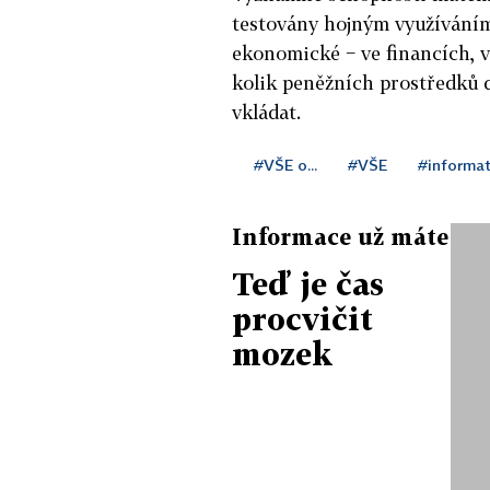
testovány hojným využíváním
ekonomické − ve financích, výr
kolik peněžních prostředků 
vkládat.
#VŠE o...
#VŠE
#informat
Informace už máte
Teď je čas
procvičit
mozek