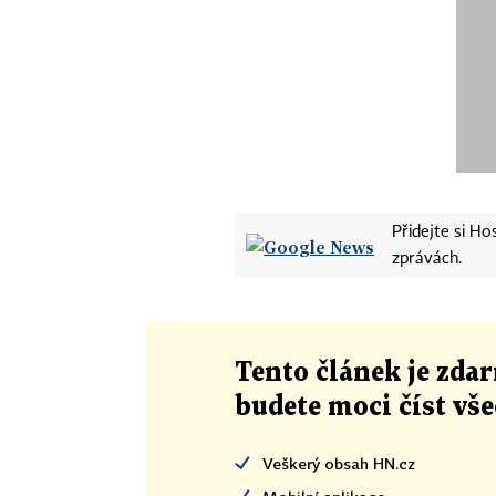
Přidejte si H
zprávách.
Tento článek
je
zdar
budete moci číst vš
Veškerý obsah HN.cz