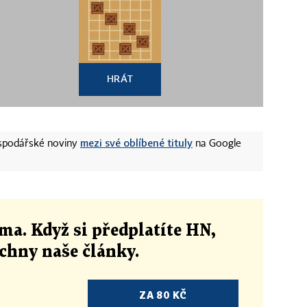
HRÁT
mezi své oblíbené tituly
ospodářské noviny
na Google
ma. Když si předplatíte HN,
echny naše články
.
ZA 80 KČ