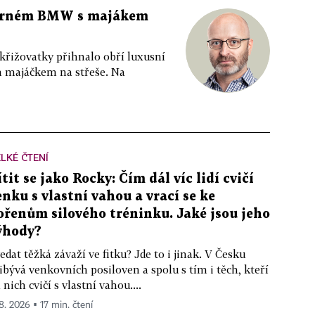
 černém BMW s majákem
 křižovatky přihnalo obří luxusní
m majáčkem na střeše. Na
LKÉ ČTENÍ
ítit se jako Rocky: Čím dál víc lidí cvičí
enku s vlastní vahou a vrací se ke
ořenům silového tréninku. Jaké jsou jeho
ýhody?
edat těžká závaží ve fitku? Jde to i jinak. V Česku
ibývá venkovních posiloven a spolu s tím i těch, kteří
 nich cvičí s vlastní vahou....
 8. 2026 ▪ 17 min. čtení