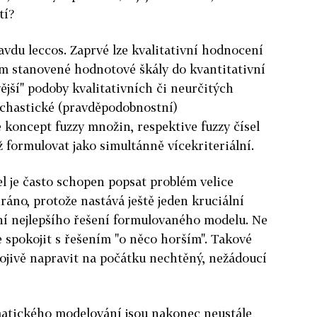
tí?
vdu leccos. Zaprvé lze kvalitativní hodnocení
 stanovené hodnotové škály do kvantitativní
ější" podoby kvalitativních či neurčitých
ochastické (pravděpodobnostní)
koncept fuzzy množin, respektive fuzzy čísel
éž formulovat jako simultánně vícekriteriální.
l je často schopen popsat problém velice
ráno, protože nastává ještě jeden kruciální
í nejlepšího řešení formulovaného modelu. Ne
e spokojit s řešením "o něco horším". Takové
ojivě napravit na počátku nechtěný, nežádoucí
tického modelování jsou nakonec neustále