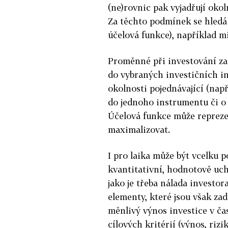
(ne)rovnic pak vyjadřují oko
Za těchto podmínek se hledá
účelová funkce), například m
Proměnné při investování za
do vybraných investičních in
okolnosti pojednávající (nap
do jednoho instrumentu či o 
Účelová funkce může repreze
maximalizovat.
I pro laika může být vcelku 
kvantitativní, hodnotově uch
jako je třeba nálada investor
elementy, které jsou však zad
měnlivý výnos investice v č
cílových kritérií (výnos, rizi