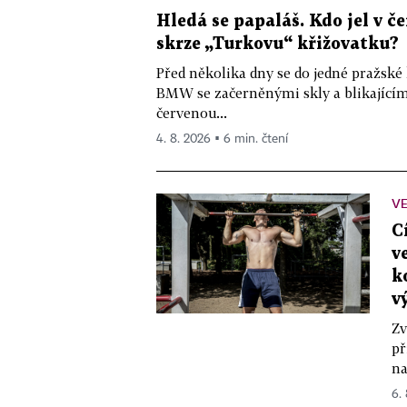
Hledá se papaláš. Kdo jel v
skrze „Turkovu“ křižovatku?
Před několika dny se do jedné pražské
BMW se začerněnými skly a blikající
červenou...
4. 8. 2026 ▪ 6 min. čtení
VE
C
v
k
v
Zv
př
na
6.