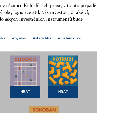
 v různorodých sférách praxe, v tomto případě
obě, logistice atd. Náš investor již také ví,
do jakých investičních instrumentů bude
ika
#byznys
#statistika
#matematika
HRÁT
HRÁT