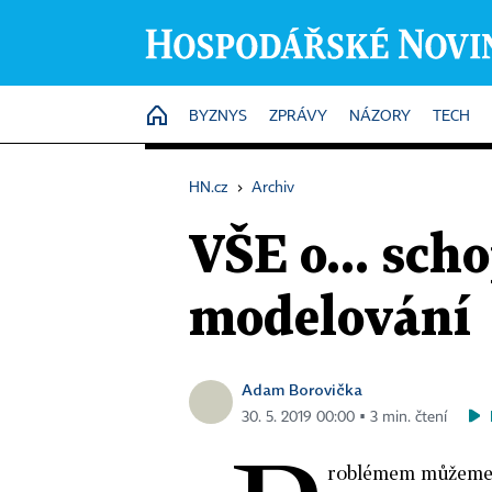
HOME
BYZNYS
ZPRÁVY
NÁZORY
TECH
HN.cz
›
Archiv
VŠE o... sc
modelování
Adam Borovička
30. 5. 2019 00:00 ▪ 3 min. čtení
roblémem můžeme o