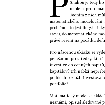
P
Snahou je tedy ho
úkolem, proto má
Jedním z nich můž
matematického modelování. 
problému, to jest lingvistic
stavu, do matematického mod
právě řešení na počátku def
Pro názornou ukázku se vyde
peněžními prostředky, které 
investice do cenných papírů,
kapitálový trh nabízí nepřeb
podílech rozložit investova
portfolia?
Matematický model se skládá
neznámé, opisují sledované 