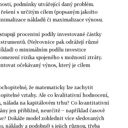
lnosti, podmínky utvářející daný problém.
 řešení s určitým cílem (popsaným jakožto
inimalizace nákladů či maximalizace výnosu.
stupují procentní podíly investované částky
strumentů. (Ne)rovnice pak odrážejí různé
říklad) o minimálním podílu investice
omezení rizika spojeného s možností ztráty.
ntovat očekávaný výnos, který je cílem
pochopitelné, že matematicky lze zachytit
opitelné vztahy. Ale co kvalitativní hodnocení,
a, nálada na kapitálovém trhu? Co kvantitativní
ány jen přibližně, neurčitě − například časově
ase? Dokáže model zohlednit více sledovaných
ko, náklady a podobně) s jejich různou, třeba