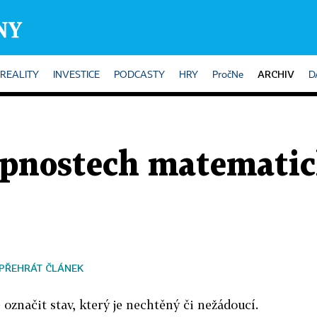
ARCHIV
REALITY
INVESTICE
PODCASTY
HRY
PročNe
D
hopnostech matemati
PŘEHRÁT ČLÁNEK
značit stav, který je nechtěný či nežádoucí.