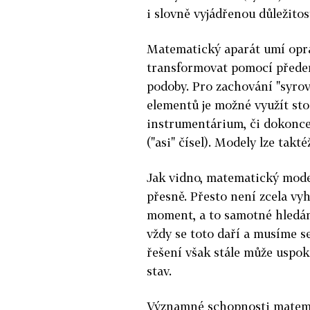
i slovně vyjádřenou důležitos
Matematický aparát umí opra
transformovat pomocí předem
podoby. Pro zachování "syrov
elementů je možné využít st
instrumentárium, či dokonce 
("asi" čísel). Modely lze takt
Jak vidno, matematický mode
přesně. Přesto není zcela vyh
moment, a to samotné hledán
vždy se toto daří a musíme s
řešení však stále může uspok
stav.
Významné schopnosti matema