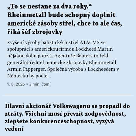
„To se nestane za dva roky.“
Rheinmetall bude schopný doplnit
americké zásoby střel, chce to ale čas,
říká šéf zbrojovky
Zvýšení výroby balistických střel ATACMS ve
spolupráci s americkou firmou Lockheed Martin
nějakou dobu potrvá. Agentuře Reuters to řekl
generální ředitel německé zbrojovky Rheinmetall
Armin Papperger. Společná výroba s Lockheedem v
Německu by podle...
7. 8. 2026 ▪ 3 min. čtení
Hlavní akcionář Volkswagenu se propadl do
ztráty. Všichni musí převzít zodpovědnost,
zlepšete konkurenceschopnost, vyzývá
vedení