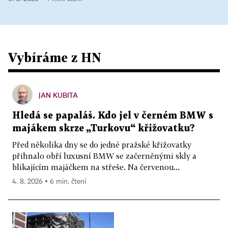
Vybíráme z HN
JAN KUBITA
Hledá se papaláš. Kdo jel v černém BMW s
majákem skrze „Turkovu“ křižovatku?
Před několika dny se do jedné pražské křižovatky
přihnalo obří luxusní BMW se začerněnými skly a
blikajícím majáčkem na střeše. Na červenou...
4. 8. 2026 ▪ 6 min. čtení