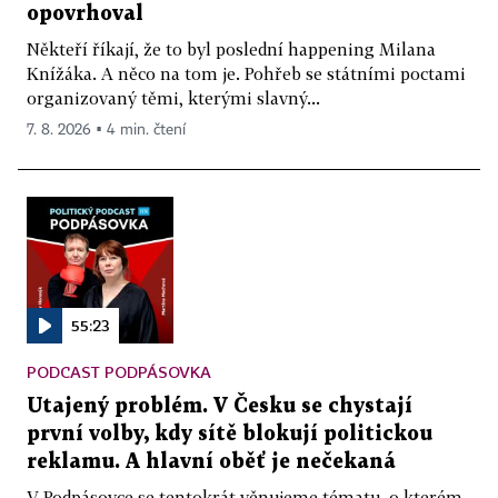
opovrhoval
Někteří říkají, že to byl poslední happening Milana
Knížáka. A něco na tom je. Pohřeb se státními poctami
organizovaný těmi, kterými slavný...
7. 8. 2026 ▪ 4 min. čtení
55:23
PODCAST PODPÁSOVKA
Utajený problém. V Česku se chystají
první volby, kdy sítě blokují politickou
reklamu. A hlavní oběť je nečekaná
V Podpásovce se tentokrát věnujeme tématu, o kterém