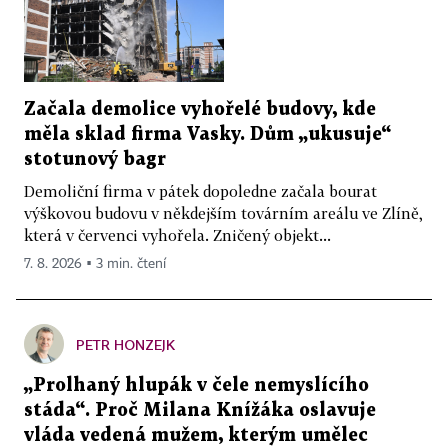
Začala demolice vyhořelé budovy, kde
měla sklad firma Vasky. Dům „ukusuje“
stotunový bagr
Demoliční firma v pátek dopoledne začala bourat
výškovou budovu v někdejším továrním areálu ve Zlíně,
která v červenci vyhořela. Zničený objekt...
7. 8. 2026 ▪ 3 min. čtení
PETR HONZEJK
„Prolhaný hlupák v čele nemyslícího
stáda“. Proč Milana Knížáka oslavuje
vláda vedená mužem, kterým umělec