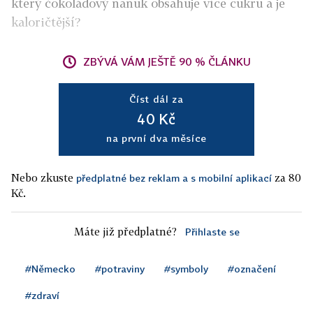
který čokoládový nanuk obsahuje více cukru a je
kaloričtější?
ZBÝVÁ VÁM JEŠTĚ 90 % ČLÁNKU
Číst dál za
40 Kč
na první dva měsíce
Nebo zkuste
za 80
předplatné bez reklam a s mobilní aplikací
Kč.
Máte již předplatné?
Přihlaste se
#Německo
#potraviny
#symboly
#označení
#zdraví