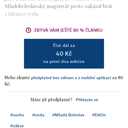
Mladoboleslavský magistrát proto zakázal brát
z Klenice vodu.
ZBÝVÁ VÁM JEŠTĚ 80 % ČLÁNKU
Číst dál za
40 Kč
na první dva měsíce
Nebo zkuste
za 80
předplatné bez reklam a s mobilní aplikací
Kč.
Máte již předplatné?
Přihlaste se
#sucho
#voda
#Mladá Boleslav
#Děčín
#zákaz