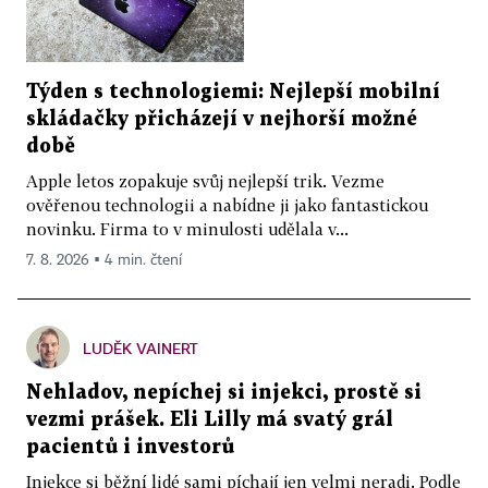
Týden s technologiemi: Nejlepší mobilní
skládačky přicházejí v nejhorší možné
době
Apple letos zopakuje svůj nejlepší trik. Vezme
ověřenou technologii a nabídne ji jako fantastickou
novinku. Firma to v minulosti udělala v...
7. 8. 2026 ▪ 4 min. čtení
LUDĚK VAINERT
Nehladov, nepíchej si injekci, prostě si
vezmi prášek. Eli Lilly má svatý grál
pacientů i investorů
Injekce si běžní lidé sami píchají jen velmi neradi. Podle