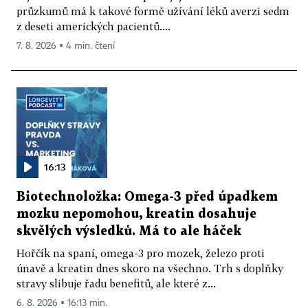
průzkumů má k takové formě užívání léků averzi sedm
z deseti amerických pacientů....
7. 8. 2026 ▪ 4 min. čtení
16:13
Biotechnoložka: Omega-3 před úpadkem
mozku nepomohou, kreatin dosahuje
skvělých výsledků. Má to ale háček
Hořčík na spaní, omega-3 pro mozek, železo proti
únavě a kreatin dnes skoro na všechno. Trh s doplňky
stravy slibuje řadu benefitů, ale které z...
6. 8. 2026 ▪ 16:13 min.