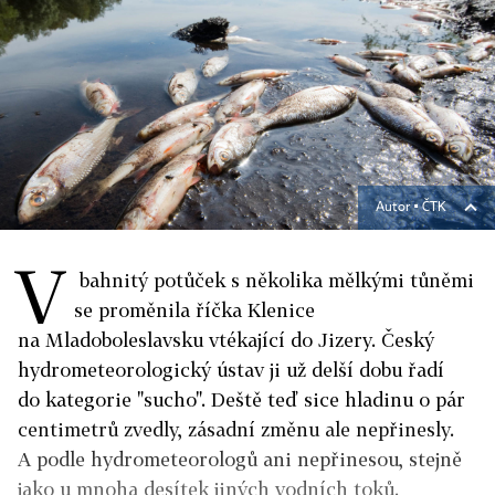
Autor ▪
ČTK
V
bahnitý potůček s několika mělkými tůněmi
se proměnila říčka Klenice
na Mladoboleslavsku vtékající do Jizery. Český
hydrometeorologický ústav ji už delší dobu řadí
do kategorie "sucho". Deště teď sice hladinu o pár
centimetrů zvedly, zásadní změnu ale nepřinesly.
A podle hydrometeorologů ani nepřinesou, stejně
jako u mnoha desítek jiných vodních toků.