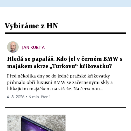
Vybíráme z HN
JAN KUBITA
Hledá se papaláš. Kdo jel v černém BMW s
majákem skrze „Turkovu“ křižovatku?
Před několika dny se do jedné pražské křižovatky
přihnalo obří luxusní BMW se začerněnými skly a
blikajícím majáčkem na střeše. Na červenou...
4. 8. 2026 ▪ 6 min. čtení