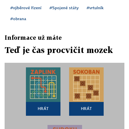
#výběrové řízení
#Spojené státy
#vrtulník
#obrana
Informace už máte
Teď je čas procvičit mozek
HRÁT
HRÁT