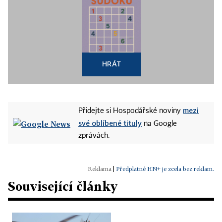
HRÁT
mezi
Přidejte si Hospodářské noviny
své oblíbené tituly
na Google
zprávách.
|
Předplatné HN+ je zcela bez reklam.
Související články