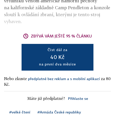
vrtulníku Venom americké námořní pěchoty
na kalifornské základně Camp Pendleton a konzole
slouží k ovládání zbraní, kterými je tento stroj
vybaven.
ZBÝVÁ VÁM JEŠTĚ 95 % ČLÁNKU
Číst dál za
40 Kč
na první dva měsíce
Nebo zkuste
za 80
předplatné bez reklam a s mobilní aplikací
Kč.
Máte již předplatné?
Přihlaste se
#velké čtení
#Armáda České republiky