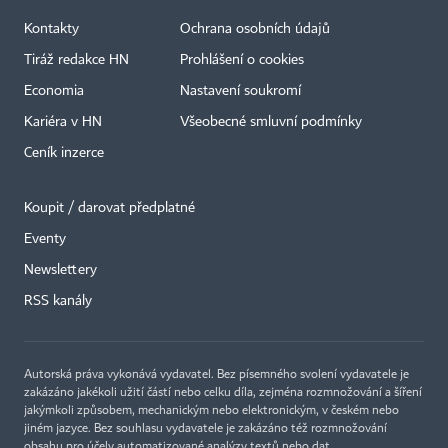
Kontakty
Ochrana osobních údajů
Tiráž redakce HN
Prohlášení o cookies
Economia
Nastavení soukromí
Kariéra v HN
Všeobecné smluvní podmínky
Ceník inzerce
Koupit / darovat předplatné
Eventy
Newslettery
RSS kanály
Autorská práva vykonává vydavatel. Bez písemného svolení vydavatele je
zakázáno jakékoli užití částí nebo celku díla, zejména rozmnožování a šíření
jakýmkoli způsobem, mechanickým nebo elektronickým, v českém nebo
jiném jazyce. Bez souhlasu vydavatele je zakázáno též rozmnožování
obsahu pro účely automatizované analýzy textů nebo dat