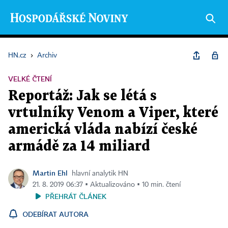
HN.cz
›
Archiv
VELKÉ ČTENÍ
Reportáž: Jak se létá s
vrtulníky Venom a Viper, které
americká vláda nabízí české
armádě za 14 miliard
Martin Ehl
hlavní analytik HN
21. 8. 2019 06:37 ▪ Aktualizováno ▪ 10 min. čtení
PŘEHRÁT ČLÁNEK
ODEBÍRAT AUTORA