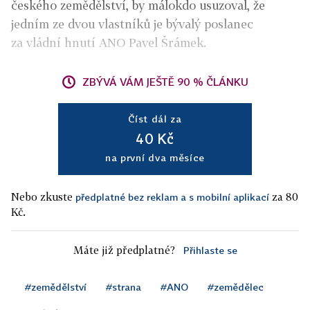
českého zemědělství, by málokdo usuzoval, že
jedním ze dvou vlastníků je bývalý poslanec
za vládní hnutí ANO Pavel Šrámek.
ZBÝVÁ VÁM JEŠTĚ 90 % ČLÁNKU
Číst dál za
40 Kč
na první dva měsíce
Nebo zkuste
za 80
předplatné bez reklam a s mobilní aplikací
Kč.
Máte již předplatné?
Přihlaste se
#zemědělství
#strana
#ANO
#zemědělec