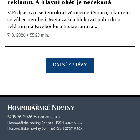
reklamu. A hlavní oběť je nečekaná
V Podpásovce se tentokrát věnujeme tématu, o kterém
se vůbec nemluví. Meta začala blokovat politickou
reklamu na Facebooku a Instagramu a...
7. 8. 2026 ▪ 55:23 min.
DALŠÍ ZPRÁVY
©
1996-2026
Economia, a.s.
Hospodářské noviny (print) ISSN 0862-9587
Hospodářské noviny (online) ISSN 2787-950X