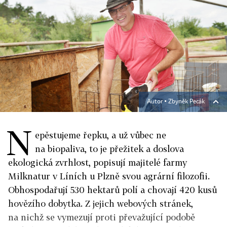
Autor ▪
Zbyněk Pecák
N
epěstujeme řepku, a už vůbec ne
na biopaliva, to je přežitek a doslova
ekologická zvrhlost, popisují majitelé farmy
Milknatur v Líních u Plzně svou agrární filozofii.
Obhospodařují 530 hektarů polí a chovají 420 kusů
hovězího dobytka. Z jejich webových stránek,
na nichž se vymezují proti převažující podobě