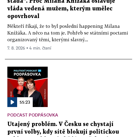
stáda“. Proč Milana Knížáka oslavuje
vláda vedená mužem, kterým umělec
opovrhoval
Někteří říkají, že to byl poslední happening Milana
Knížáka. A něco na tom je. Pohřeb se státními poctami
organizovaný těmi, kterými slavný...
7. 8. 2026 ▪ 4 min. čtení
55:23
PODCAST PODPÁSOVKA
Utajený problém. V Česku se chystají
první volby, kdy sítě blokují politickou