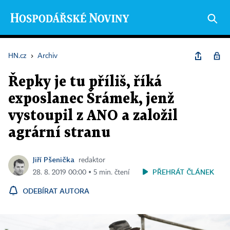
HN.cz
›
Archiv
Řepky je tu příliš, říká
exposlanec Šrámek, jenž
vystoupil z ANO a založil
agrární stranu
Jiří Pšenička
redaktor
PŘEHRÁT ČLÁNEK
28. 8. 2019 00:00 ▪ 5 min. čtení
ODEBÍRAT AUTORA