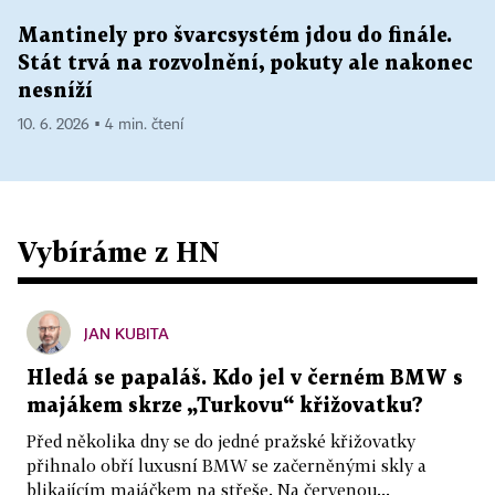
Mantinely pro švarcsystém jdou do finále.
Stát trvá na rozvolnění, pokuty ale nakonec
nesníží
10. 6. 2026 ▪ 4 min. čtení
Vybíráme z HN
JAN KUBITA
Hledá se papaláš. Kdo jel v černém BMW s
majákem skrze „Turkovu“ křižovatku?
Před několika dny se do jedné pražské křižovatky
přihnalo obří luxusní BMW se začerněnými skly a
blikajícím majáčkem na střeše. Na červenou...