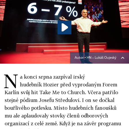
Autor ▪
HN – Lukáš Oujeský
N
a konci srpna zazpíval irský
hudebník Hozier před vyprodaným Forem
Karlín svůj hit Take Me to Church. Včera patřilo
stejné pódium Josefu Středulovi. I on se dočkal
bouřlivého potlesku. Místo hudebních fanoušků
mu ale aplaudovaly stovky členů odborových
organizací z celé země. Když je na závěr programu