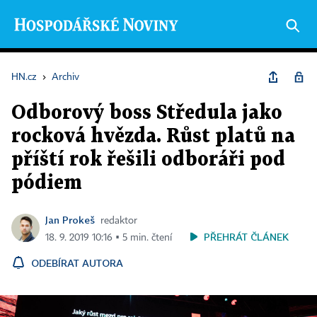
HN.cz
›
Archiv
Odborový boss Středula jako
rocková hvězda. Růst platů na
příští rok řešili odboráři pod
pódiem
Jan Prokeš
redaktor
PŘEHRÁT ČLÁNEK
18. 9. 2019 10:16 ▪ 5 min. čtení
ODEBÍRAT AUTORA