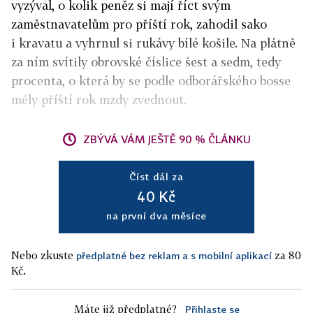
vyzýval, o kolik peněz si mají říct svým
zaměstnavatelům pro příští rok, zahodil sako
i kravatu a vyhrnul si rukávy bílé košile. Na plátně
za ním svítily obrovské číslice šest a sedm, tedy
procenta, o která by se podle odborářského bosse
měly příští rok mzdy zvednout.
ZBÝVÁ VÁM JEŠTĚ 90 % ČLÁNKU
Číst dál za
40 Kč
na první dva měsíce
Nebo zkuste
za 80
předplatné bez reklam a s mobilní aplikací
Kč.
Máte již předplatné?
Přihlaste se