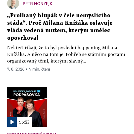
PETR HONZEJK
„Prolhaný hlupák v čele nemyslícího
stáda“. Proč Milana Knížáka oslavuje
vláda vedená mužem, kterým umělec
opovrhoval
Někteří říkají, že to byl poslední happening Milana
Knížáka. A něco na tom je. Pohřeb se státními poctami
organizovaný těmi, kterými slavný...
7. 8. 2026 ▪ 4 min. čtení
55:23