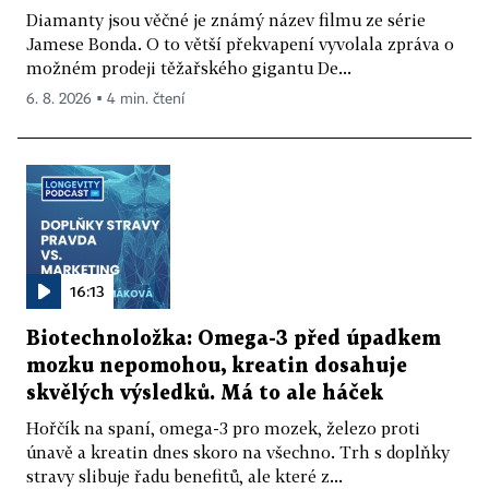
Diamanty jsou věčné je známý název filmu ze série
Jamese Bonda. O to větší překvapení vyvolala zpráva o
možném prodeji těžařského gigantu De...
6. 8. 2026 ▪ 4 min. čtení
16:13
Biotechnoložka: Omega-3 před úpadkem
mozku nepomohou, kreatin dosahuje
skvělých výsledků. Má to ale háček
Hořčík na spaní, omega-3 pro mozek, železo proti
únavě a kreatin dnes skoro na všechno. Trh s doplňky
stravy slibuje řadu benefitů, ale které z...