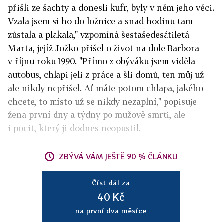
přišli ze šachty a donesli kufr, byly v něm jeho věci.
Vzala jsem si ho do ložnice a snad hodinu tam
zůstala a plakala," vzpomíná šestašedesátiletá
Marta, jejíž Jožko přišel o život na dole Barbora
v říjnu roku 1990. "Přímo z obýváku jsem viděla
autobus, chlapi jeli z práce a šli domů, ten můj už
ale nikdy nepřišel. Ať máte potom chlapa, jakého
chcete, to místo už se nikdy nezaplní," popisuje
žena první dny a týdny po mužově smrti, ale
i pocit, který ji dodnes neopustil.
ZBÝVÁ VÁM JEŠTĚ 90 % ČLÁNKU
Číst dál za
40 Kč
na první dva měsíce