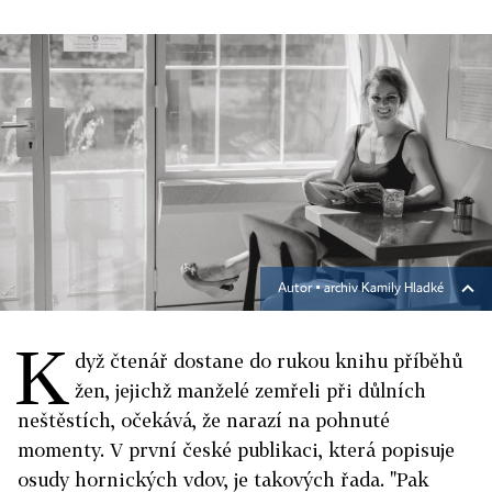
Autor ▪
archiv Kamily Hladké
K
dyž čtenář dostane do rukou knihu příběhů
žen, jejichž manželé zemřeli při důlních
neštěstích, očekává, že narazí na pohnuté
momenty. V první české publikaci, která popisuje
osudy hornických vdov, je takových řada. "Pak