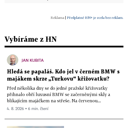
|
Předplatné HN+ je zcela bez reklam.
Vybíráme z HN
JAN KUBITA
Hledá se papaláš. Kdo jel v černém BMW s
majákem skrze „Turkovu“ křižovatku?
Před několika dny se do jedné pražské křižovatky
přihnalo obří luxusní BMW se začerněnými skly a
blikajícím majáčkem na střeše. Na červenou...
4. 8. 2026 ▪ 6 min. čtení