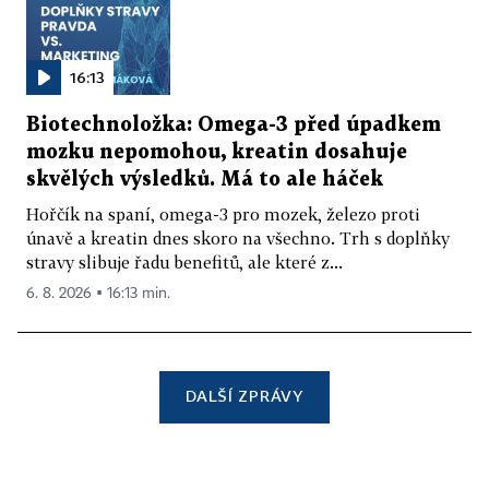
16:13
Biotechnoložka: Omega-3 před úpadkem
mozku nepomohou, kreatin dosahuje
skvělých výsledků. Má to ale háček
Hořčík na spaní, omega-3 pro mozek, železo proti
únavě a kreatin dnes skoro na všechno. Trh s doplňky
stravy slibuje řadu benefitů, ale které z...
6. 8. 2026 ▪ 16:13 min.
DALŠÍ ZPRÁVY