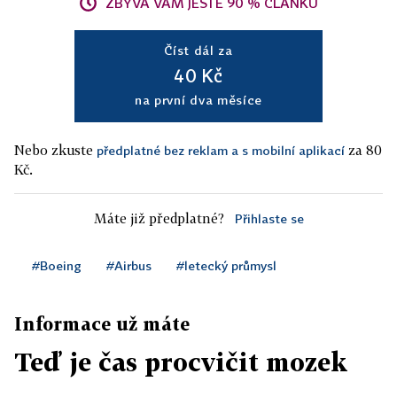
ZBÝVÁ VÁM JEŠTĚ 90 % ČLÁNKU
Číst dál za
40 Kč
na první dva měsíce
Nebo zkuste
za 80
předplatné bez reklam a s mobilní aplikací
Kč.
Máte již předplatné?
Přihlaste se
#Boeing
#Airbus
#letecký průmysl
Informace už máte
Teď je čas procvičit mozek