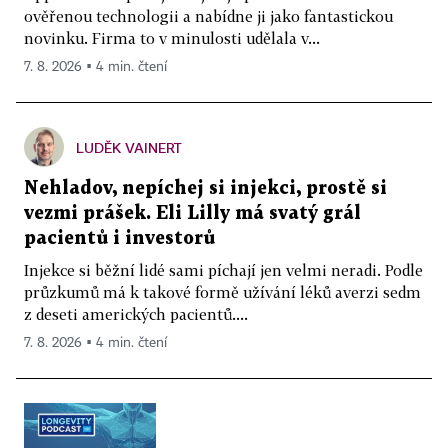
ověřenou technologii a nabídne ji jako fantastickou
novinku. Firma to v minulosti udělala v...
7. 8. 2026 ▪ 4 min. čtení
LUDĚK VAINERT
Nehladov, nepíchej si injekci, prostě si
vezmi prášek. Eli Lilly má svatý grál
pacientů i investorů
Injekce si běžní lidé sami píchají jen velmi neradi. Podle
průzkumů má k takové formě užívání léků averzi sedm
z deseti amerických pacientů....
7. 8. 2026 ▪ 4 min. čtení