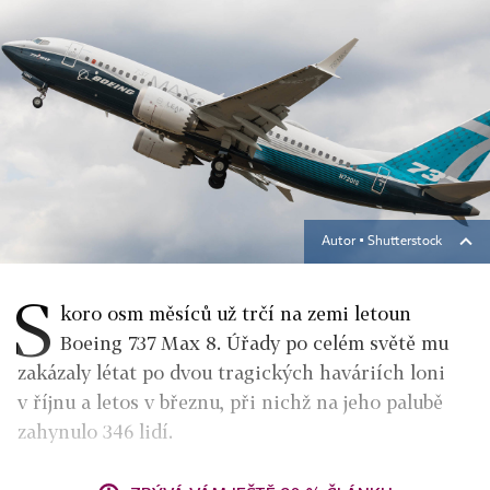
Autor ▪
Shutterstock
S
koro osm měsíců už trčí na zemi letoun
Boeing 737 Max 8. Úřady po celém světě mu
zakázaly létat po dvou tragických haváriích loni
v říjnu a letos v březnu, při nichž na jeho palubě
zahynulo 346 lidí.