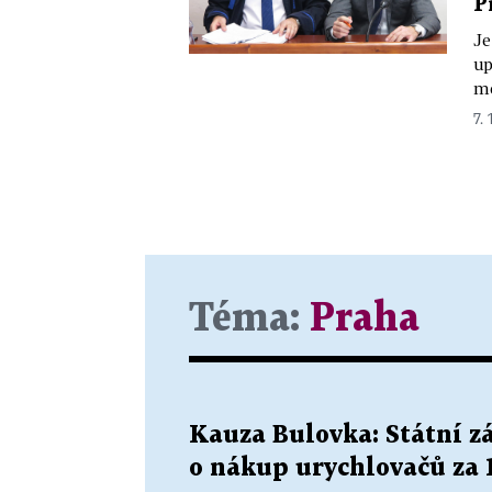
P
Je
up
mě
7. 
Téma:
Praha
Kauza Bulovka: Státní zá
o nákup urychlovačů za 