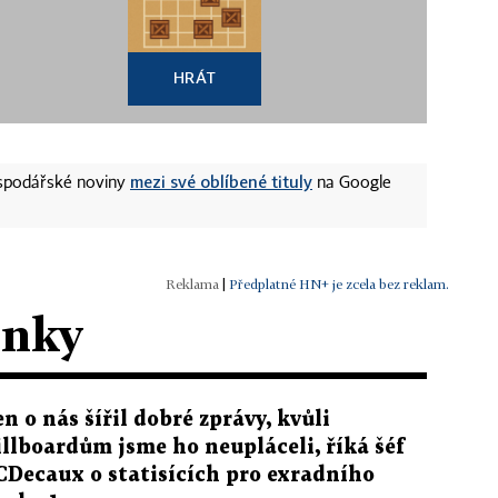
HRÁT
mezi své oblíbené tituly
ospodářské noviny
na Google
|
Předplatné HN+ je zcela bez reklam.
ánky
en o nás šířil dobré zprávy, kvůli
illboardům jsme ho neupláceli, říká šéf
CDecaux o statisících pro exradního