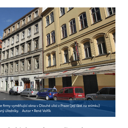
irmy vyměňující okna v Dlouhé ulici v Praze (její část na snímku)
aný úředníky.
Autor ▪
René Volfík