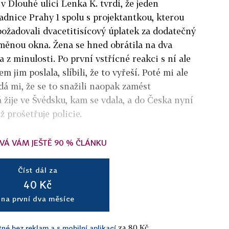
 v Dlouhé ulici Lenka K. tvrdí, že jeden
adnice Prahy 1 spolu s projektantkou, kterou
požadovali dvacetitisícový úplatek za dodatečný
měnou okna. Žena se hned obrátila na dva
a z minulosti. Po první vstřícné reakci s ní ale
m jim poslala, slíbili, že to vyřeší. Poté mi ale
adá mi, že se to snažili naopak zamést
á žije ve Švédsku, kam se vdala, a do Česka nyní
ž prošetřuje policie.
VÁ VÁM JEŠTĚ 90 % ČLÁNKU
Číst dál za
40 Kč
na první dva měsíce
za 80 Kč.
tné bez reklam a s mobilní aplikací