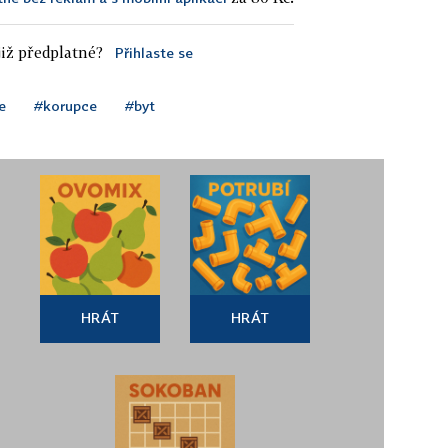
iž předplatné?
Přihlaste se
e
#korupce
#byt
HRÁT
HRÁT