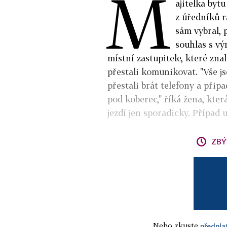
M
ajitelka bytu
z úředníků r
sám vybral, 
souhlas s vý
místní zastupitele, které znal
přestali komunikovat. "Vše jse
přestali brát telefony a přip
pod koberec," říká žena, kter
jezdí jen sporadicky. Případ u
ZBÝ
Nebo zkuste
předpla