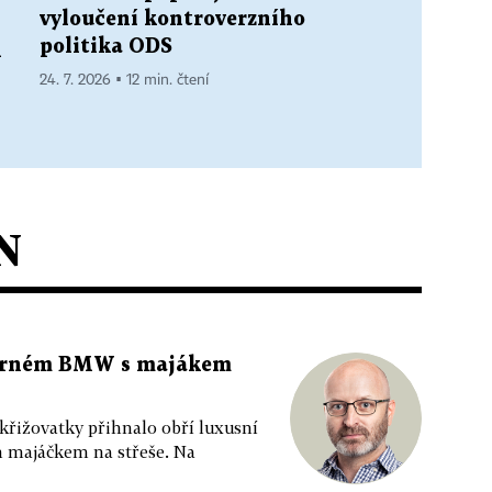
vyloučení kontroverzního
politika ODS
h
24. 7. 2026 ▪ 12 min. čtení
N
 černém BMW s majákem
 křižovatky přihnalo obří luxusní
m majáčkem na střeše. Na