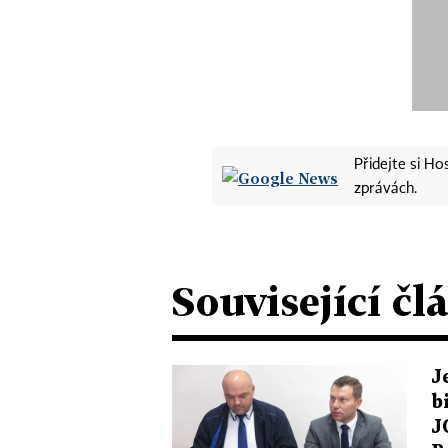
Přidejte si H
zprávách.
Související čl
J
b
J