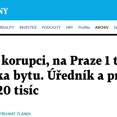
ARCHIV
REALITY
INVESTICE
PODCASTY
HRY
PročNe
D
 korupci, na Praze 1 
ka bytu. Úředník a 
20 tisíc
PŘEHRÁT ČLÁNEK