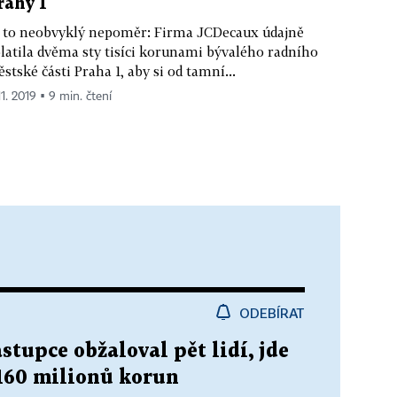
rahy 1
 to neobvyklý nepoměr: Firma JCDecaux údajně
latila dvěma sty tisíci korunami bývalého radního
stské části Praha 1, aby si od tamní...
11. 2019 ▪ 9 min. čtení
ODEBÍRAT
stupce obžaloval pět lidí, jde
160 milionů korun