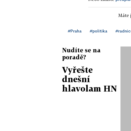
Máte j
#Praha
#politika
#radnic
Nudíte se na
poradě?
Vyřešte
dnešní
hlavolam HN