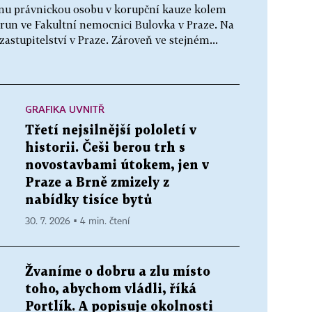
jednu právnickou osobu v korupční kauze kolem
run ve Fakultní nemocnici Bulovka v Praze. Na
astupitelství v Praze. Zároveň ve stejném...
GRAFIKA UVNITŘ
Třetí nejsilnější pololetí v
historii. Češi berou trh s
novostavbami útokem, jen v
Praze a Brně zmizely z
nabídky tisíce bytů
30. 7. 2026 ▪ 4 min. čtení
Žvaníme o dobru a zlu místo
toho, abychom vládli, říká
Portlík. A popisuje okolnosti