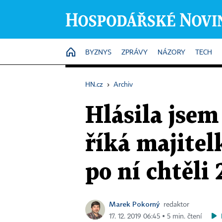
HOME
BYZNYS
ZPRÁVY
NÁZORY
TECH
HN.cz
›
Archiv
Hlásila jsem
říká majitel
po ní chtěli 
Marek Pokorný
redaktor
17. 12. 2019 06:45 ▪ 5 min. čtení