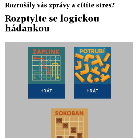
Rozrušily vás zprávy a cítíte stres?
Rozptylte se logickou
hádankou
HRÁT
HRÁT