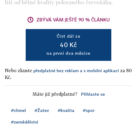
liší od běžné kvality poloraného červeňáku.
ZBÝVÁ VÁM JEŠTĚ 90 % ČLÁNKU
Číst dál za
40 Kč
na první dva měsíce
Nebo zkuste
za 80
předplatné bez reklam a s mobilní aplikací
Kč.
Máte již předplatné?
Přihlaste se
#chmel
#Žatec
#kvalita
#spor
#zemědělství