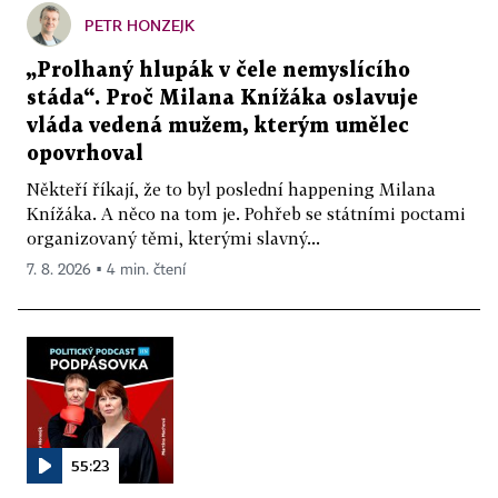
PETR HONZEJK
„Prolhaný hlupák v čele nemyslícího
stáda“. Proč Milana Knížáka oslavuje
vláda vedená mužem, kterým umělec
opovrhoval
Někteří říkají, že to byl poslední happening Milana
Knížáka. A něco na tom je. Pohřeb se státními poctami
organizovaný těmi, kterými slavný...
7. 8. 2026 ▪ 4 min. čtení
55:23