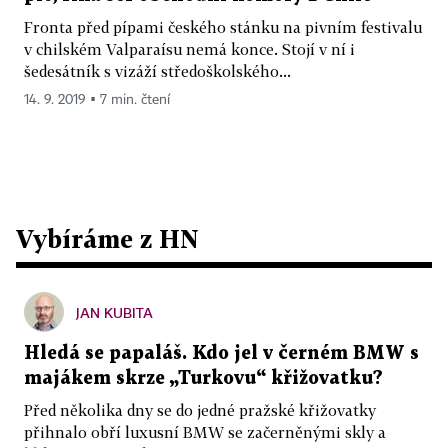
Fronta před pípami českého stánku na pivním festivalu
v chilském Valparaísu nemá konce. Stojí v ní i
šedesátník s vizáží středoškolského...
14. 9. 2019 ▪ 7 min. čtení
Vybíráme z HN
JAN KUBITA
Hledá se papaláš. Kdo jel v černém BMW s
majákem skrze „Turkovu“ křižovatku?
Před několika dny se do jedné pražské křižovatky
přihnalo obří luxusní BMW se začerněnými skly a