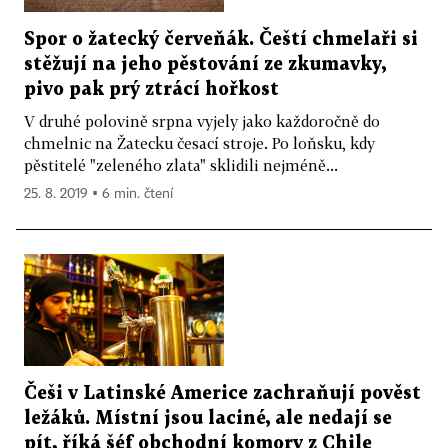
Spor o žatecký červeňák. Čeští chmelaři si
stěžují na jeho pěstování ze zkumavky,
pivo pak prý ztrácí hořkost
V druhé polovině srpna vyjely jako každoročně do
chmelnic na Žatecku česací stroje. Po loňsku, kdy
pěstitelé "zeleného zlata" sklidili nejméně...
25. 8. 2019 ▪ 6 min. čtení
Češi v Latinské Americe zachraňují pověst
ležáků. Místní jsou laciné, ale nedají se
pít, říká šéf obchodní komory z Chile