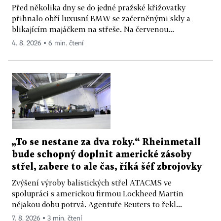
Před několika dny se do jedné pražské křižovatky
přihnalo obří luxusní BMW se začerněnými skly a
blikajícím majáčkem na střeše. Na červenou...
4. 8. 2026 ▪ 6 min. čtení
„To se nestane za dva roky.“ Rheinmetall
bude schopný doplnit americké zásoby
střel, zabere to ale čas, říká šéf zbrojovky
Zvýšení výroby balistických střel ATACMS ve
spolupráci s americkou firmou Lockheed Martin
nějakou dobu potrvá. Agentuře Reuters to řekl...
7. 8. 2026 ▪ 3 min. čtení