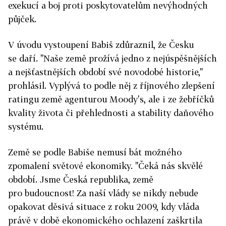
exekucí a boj proti poskytovatelům nevýhodných
půjček.
V úvodu vystoupení Babiš zdůraznil, že Česku
se daří. "Naše země prožívá jedno z nejúspěšnějších
a nejšťastnějších období své novodobé historie,"
prohlásil. Vyplývá to podle něj z říjnového zlepšení
ratingu země agenturou Moody's, ale i ze žebříčků
kvality života či přehlednosti a stability daňového
systému.
Země se podle Babiše nemusí bát možného
zpomalení světové ekonomiky. "Čeká nás skvělé
období. Jsme Česká republika, země
pro budoucnost! Za naší vlády se nikdy nebude
opakovat děsivá situace z roku 2009, kdy vláda
právě v době ekonomického ochlazení zaškrtila