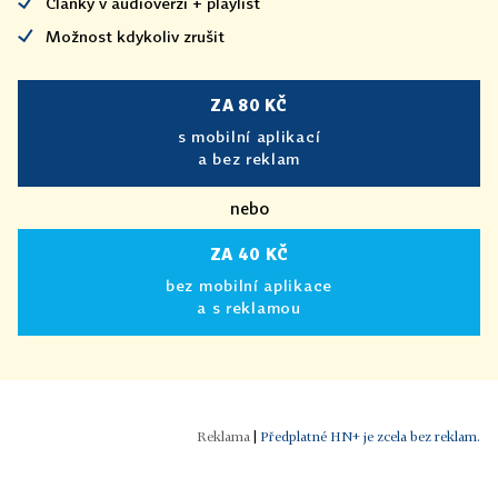
Články v audioverzi + playlist
Možnost kdykoliv zrušit
ZA 80 KČ
s mobilní aplikací
a bez reklam
nebo
ZA 40 KČ
bez mobilní aplikace
a s reklamou
|
Předplatné HN+ je zcela bez reklam.