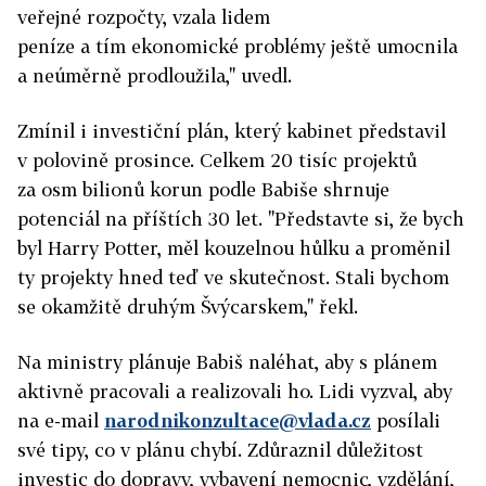
veřejné rozpočty, vzala lidem
peníze a tím ekonomické problémy ještě umocnila
a neúměrně prodloužila," uvedl.
Zmínil i investiční plán, který kabinet představil
v polovině prosince. Celkem 20 tisíc projektů
za osm bilionů korun podle Babiše shrnuje
potenciál na příštích 30 let. "Představte si, že bych
byl Harry Potter, měl kouzelnou hůlku a proměnil
ty projekty hned teď ve skutečnost. Stali bychom
se okamžitě druhým Švýcarskem," řekl.
Na ministry plánuje Babiš naléhat, aby s plánem
aktivně pracovali a realizovali ho. Lidi vyzval, aby
na e-mail
narodnikonzultace@vlada.cz
posílali
své tipy, co v plánu chybí. Zdůraznil důležitost
investic do dopravy, vybavení nemocnic, vzdělání,