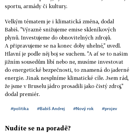
sportu, armády či kultury.
Velkým tématem je i klimatická změna, dodal
Babiš. "Výrazně snižujeme emise skleníkových
plynů. Investujeme do obnovitelných zdrojů.
A připravujeme se na konec doby uhelné," uvedl.
Hlavní je podle něj boj se suchem. "A ať se to našim
jižním sousedům líbí nebo ne, musíme investovat
do energetické bezpečnosti, to znamená do jaderné
energie. Jinak nesplníme klimatické cíle. Jsem rád,
že jsme v Bruselu jádro prosadili jako čistý zdroj,"
dodal premiér.
#politika
#Babiš Andrej
#Nový rok
#projev
Nudíte se na poradě?