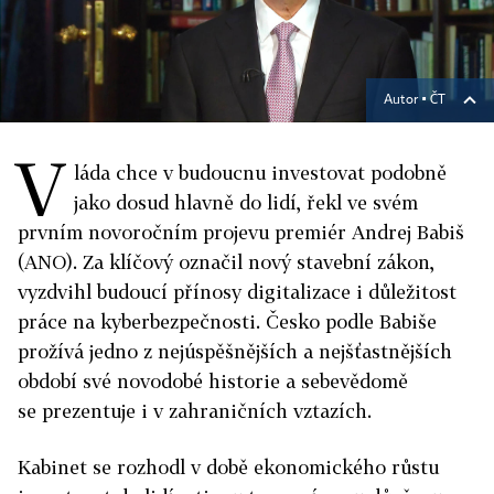
Autor ▪
ČT
V
láda chce v budoucnu investovat podobně
jako dosud hlavně do lidí, řekl ve svém
prvním novoročním projevu premiér Andrej Babiš
(ANO). Za klíčový označil nový stavební zákon,
vyzdvihl budoucí přínosy digitalizace i důležitost
práce na kyberbezpečnosti. Česko podle Babiše
prožívá jedno z nejúspěšnějších a nejšťastnějších
období své novodobé historie a sebevědomě
se prezentuje i v zahraničních vztazích.
Kabinet se rozhodl v době ekonomického růstu