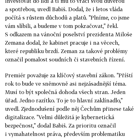
investovat do lidí a ti mu to vrací svou důvěrou
a spotřebou, uvedl Babiš. Dodal, že i letos vláda
počítá s růstem důchodů a platů. "Plníme, co jsme
vám slíbili, a budeme v tom pokračovat," řekl.
S odkazem na vánoční poselství prezidenta Miloše
Zemana dodal, že kabinet pracuje i na věcech,
které republiku brzdí. Zeman za takové problémy
označil pomalost soudních či stavebních řízení.
Premiér považuje za klíčový stavební zákon. "Příští
rok to bude ve sněmovně asi nejzásadnější téma.
Musí to být společná dohoda všech stran. Jeden
úřad. Jedno razítko. To je to hlavní zaklínadlo,"
uvedl. Zjednodušení podle něj Čechům přinese také
digitalizace. "Velmi důležitá je kybernetická
bezpečnost," dodal Babiš. Za prioritu označil
i vymahatelnost práva, především problematiku