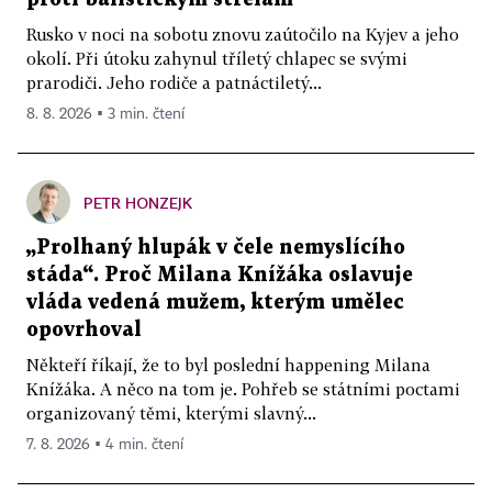
Rusko v noci na sobotu znovu zaútočilo na Kyjev a jeho
okolí. Při útoku zahynul tříletý chlapec se svými
prarodiči. Jeho rodiče a patnáctiletý...
8. 8. 2026 ▪ 3 min. čtení
PETR HONZEJK
„Prolhaný hlupák v čele nemyslícího
stáda“. Proč Milana Knížáka oslavuje
vláda vedená mužem, kterým umělec
opovrhoval
Někteří říkají, že to byl poslední happening Milana
Knížáka. A něco na tom je. Pohřeb se státními poctami
organizovaný těmi, kterými slavný...
7. 8. 2026 ▪ 4 min. čtení