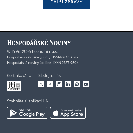
DALŠÍ ZPRÁVY
©
1996-2026
Economia, a.s.
Hospodářské noviny (print) ISSN 0862-9587
Hospodářské noviny (online) ISSN 2787-950X
Certifikováno
Sledujte nás
Stáhněte si aplikaci HN