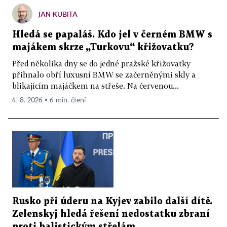
JAN KUBITA
Hledá se papaláš. Kdo jel v černém BMW s
majákem skrze „Turkovu“ křižovatku?
Před několika dny se do jedné pražské křižovatky
přihnalo obří luxusní BMW se začerněnými skly a
blikajícím majáčkem na střeše. Na červenou...
4. 8. 2026 ▪ 6 min. čtení
Rusko při úderu na Kyjev zabilo další dítě.
Zelenskyj hledá řešení nedostatku zbraní
proti balistickým střelám