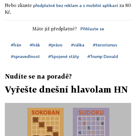
Nebo zkuste
za 80
předplatné bez reklam a s mobilní aplikací
Kč.
Máte již předplatné?
Přihlaste se
#Írán
#Irák
#právo
#válka
#terorismus
#spravedlnost
#Spojené státy
#Trump Donald
Nudíte se na poradě?
Vyřešte dnešní hlavolam HN