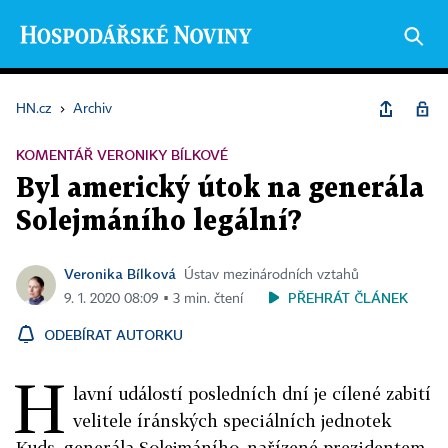
HN.cz
›
Archiv
KOMENTÁŘ VERONIKY BÍLKOVÉ
Byl americký útok na generála
Solejmáního legální?
Veronika Bílková
Ústav mezinárodních vztahů
PŘEHRÁT ČLÁNEK
9. 1. 2020 08:09 ▪ 3 min. čtení
ODEBÍRAT AUTORKU
H
lavní událostí posledních dní je cílené zabití
velitele íránských speciálních jednotek
Kuds, generála Solejmáního, nařízené prezidentem