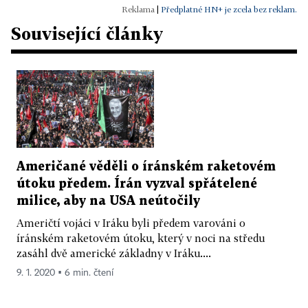
|
Předplatné HN+ je zcela bez reklam.
Související články
Američané věděli o íránském raketovém
útoku předem. Írán vyzval spřátelené
milice, aby na USA neútočily
Američtí vojáci v Iráku byli předem varováni o
íránském raketovém útoku, který v noci na středu
zasáhl dvě americké základny v Iráku....
9. 1. 2020 ▪ 6 min. čtení