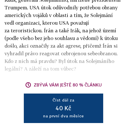
Trumpem. USA útok odůvodnily potřebou obrany
amerických vojáků v oblasti a tím, že Solejmání
vedl organizaci, kterou USA považují
za teroristickou. Írán a také Irák, na jehož území
(podle všeho bez jeho souhlasu a vědomí) k útoku
došlo, akci označily za akt agrese, přičemž Írán si
vyhradil právo reagovat ozbrojenou sebeobranou.
Kdo z nich má pravdu? Byl útok na Solejmáního
legální? A záleží na tom vůbec?
ZBÝVÁ VÁM JEŠTĚ 80 % ČLÁNKU
Číst dál za
40 Kč
na první dva měsíce