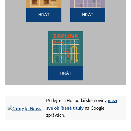
HRÁT
HRÁT
HRÁT
mezi
Přidejte si Hospodářské noviny
své oblíbené tituly
na Google
zprávách.