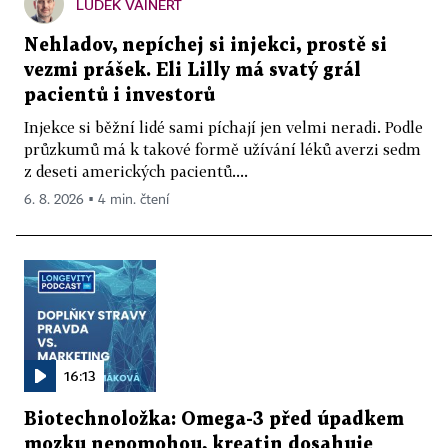
LUDĚK VAINERT
Nehladov, nepíchej si injekci, prostě si
vezmi prášek. Eli Lilly má svatý grál
pacientů i investorů
Injekce si běžní lidé sami píchají jen velmi neradi. Podle
průzkumů má k takové formě užívání léků averzi sedm
z deseti amerických pacientů....
6. 8. 2026 ▪ 4 min. čtení
16:13
Biotechnoložka: Omega-3 před úpadkem
mozku nepomohou, kreatin dosahuje