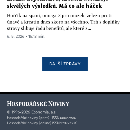
skvělých výsledků. Má to ale háček
Hořčík na spaní, omega-3 pro mozek, železo proti
únavě a kreatin dnes skoro na všechno. Trh s doplňky
stravy slibuje řadu benefitů, ale které z...
6. 8. 2026 ▪ 16:13 min.
DALŠÍ ZPRÁVY
©
1996-2026
Economia, a.s.
Hospodářské noviny (print) ISSN 0862-9587
Hospodářské noviny (online) ISSN 2787-950X