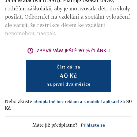
Jana Maláčová (ČSSD). Plánuje osekat dávky
rodičům záškoláků, aby je motivovala děti do školy
posílat. Odborníci na vzdělání a sociální vyloučení
ale varují, že restrikce dětem ke vzdělání
nepomohou, naopak.
ZBÝVÁ VÁM JEŠTĚ 90 % ČLÁNKU
Číst dál za
40 Kč
na první dva měsíce
Nebo zkuste
za 80
předplatné bez reklam a s mobilní aplikací
Kč.
Máte již předplatné?
Přihlaste se