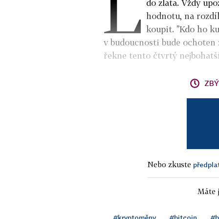
L
do zlata. Vždy upo
hodnotu, na rozdíl
koupit. "Kdo ho ku
v budoucnosti bude ochoten za
řekne tento čtvrtý nejbohatší
ZBÝ
Nebo zkuste
předpla
Máte j
#kryptoměny
#bitcoin
#b