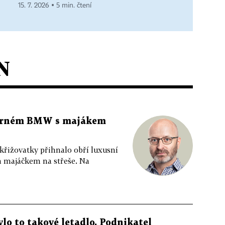
15. 7. 2026 ▪ 5 min. čtení
N
 černém BMW s majákem
 křižovatky přihnalo obří luxusní
m majáčkem na střeše. Na
ylo to takové letadlo. Podnikatel