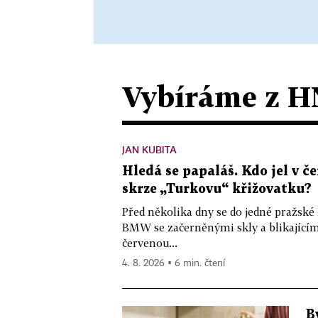
Vybíráme z H
JAN KUBITA
Hledá se papaláš. Kdo jel v
skrze „Turkovu“ křižovatku?
Před několika dny se do jedné pražské
BMW se začerněnými skly a blikající
červenou...
4. 8. 2026 ▪ 6 min. čtení
B