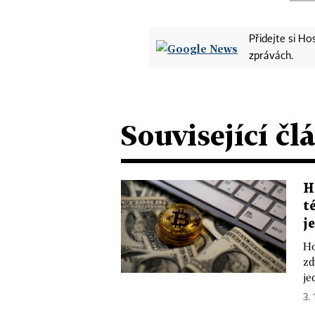
Přidejte si H
zprávách.
Související čl
H
t
j
Ho
zd
je
3. 