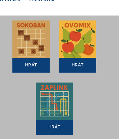
HRÁT
HRÁT
HRÁT