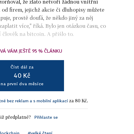
zorňoval, že zlato netvoří žádnou vnitřní
 od firem, jejichž akcie či dluhopisy můžete
puje, prostě doufá, že někdo jiný za něj
platit více," říká. Bylo jen otázkou času, co
 člověk na bitcoin. A přišlo to.
VÁ VÁM JEŠTĚ 95 % ČLÁNKU
Číst dál za
40 Kč
na první dva měsíce
za 80 Kč.
tné bez reklam a s mobilní aplikací
iž předplatné?
Přihlaste se
lockchain
#velké čtení