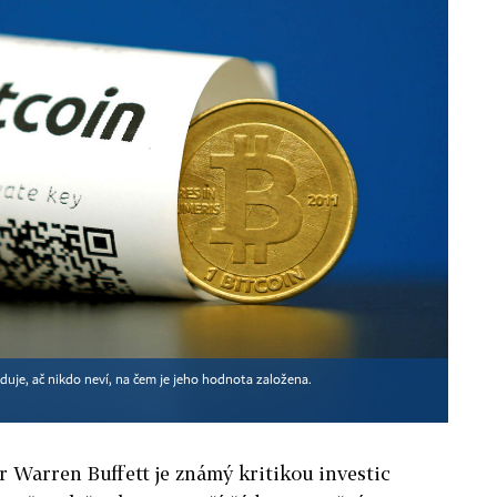
uje, ač nikdo neví, na čem je jeho hodnota založena.
r Warren Buffett je známý kritikou investic