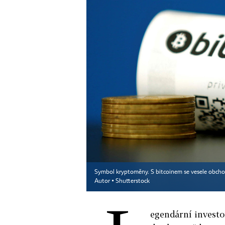
Symbol kryptoměny. S bitcoinem se vesele obchod
Autor ▪
Shutterstock
egendární investo