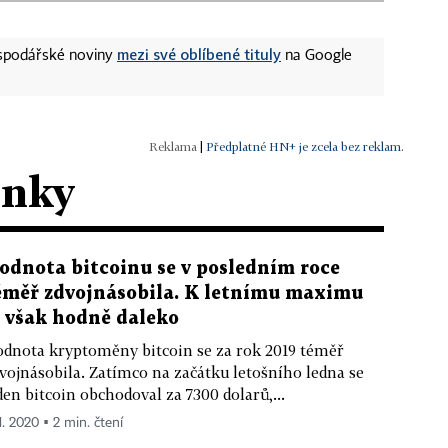
mezi své oblíbené tituly
ospodářské noviny
na Google
|
Předplatné HN+ je zcela bez reklam.
ánky
odnota bitcoinu se v posledním roce
éměř zdvojnásobila. K letnímu maximu
e však hodně daleko
dnota kryptoměny bitcoin se za rok 2019 téměř
vojnásobila. Zatímco na začátku letošního ledna se
den bitcoin obchodoval za 7300 dolarů,...
1. 2020 ▪ 2 min. čtení