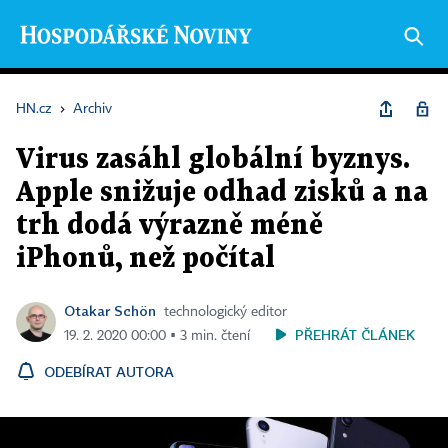
HN.cz
›
Archiv
Virus zasáhl globální byznys.
Apple snižuje odhad zisků a na
trh dodá výrazně méně
iPhonů, než počítal
Otakar Schön
technologický editor
PŘEHRÁT ČLÁNEK
19. 2. 2020 00:00 ▪ 3 min. čtení
ODEBÍRAT AUTORA