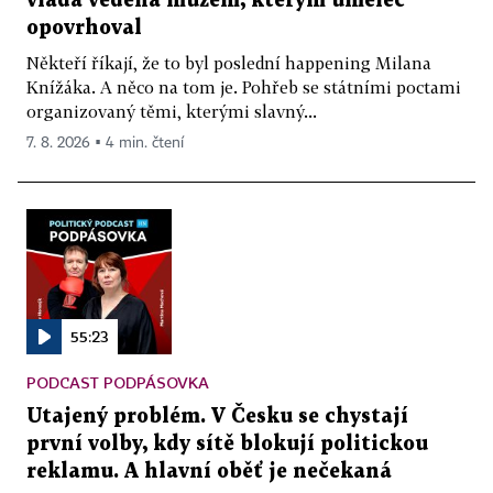
vláda vedená mužem, kterým umělec
opovrhoval
Někteří říkají, že to byl poslední happening Milana
Knížáka. A něco na tom je. Pohřeb se státními poctami
organizovaný těmi, kterými slavný...
7. 8. 2026 ▪ 4 min. čtení
55:23
PODCAST PODPÁSOVKA
Utajený problém. V Česku se chystají
první volby, kdy sítě blokují politickou
reklamu. A hlavní oběť je nečekaná