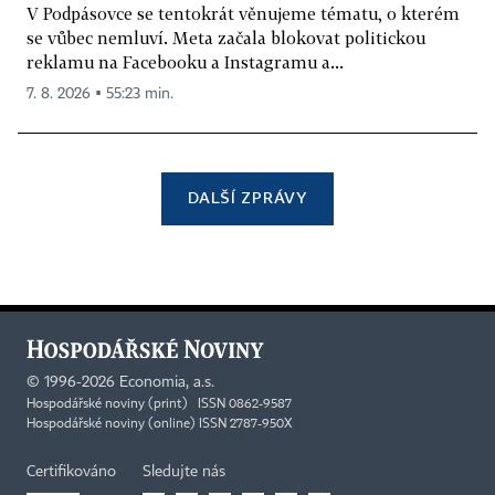
V Podpásovce se tentokrát věnujeme tématu, o kterém
se vůbec nemluví. Meta začala blokovat politickou
reklamu na Facebooku a Instagramu a...
7. 8. 2026 ▪ 55:23 min.
DALŠÍ ZPRÁVY
©
1996-2026
Economia, a.s.
Hospodářské noviny (print) ISSN 0862-9587
Hospodářské noviny (online) ISSN 2787-950X
Certifikováno
Sledujte nás