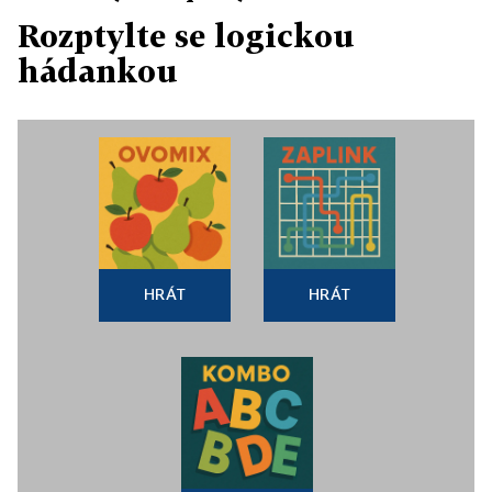
Rozptylte se logickou
hádankou
HRÁT
HRÁT