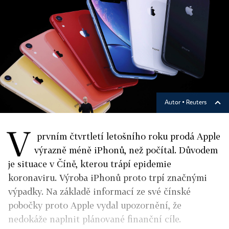
Autor ▪
Reuters
V
prvním čtvrtletí letošního roku prodá Apple
výrazně méně iPhonů, než počítal. Důvodem
je situace v Číně, kterou trápí epidemie
koronaviru. Výroba iPhonů proto trpí značnými
výpadky. Na základě informací ze své čínské
pobočky proto Apple vydal upozornění, že
nedokáže naplnit plánované finanční cíle.