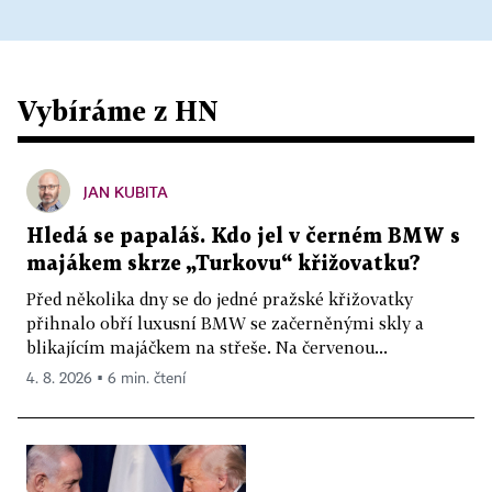
Vybíráme z HN
JAN KUBITA
Hledá se papaláš. Kdo jel v černém BMW s
majákem skrze „Turkovu“ křižovatku?
Před několika dny se do jedné pražské křižovatky
přihnalo obří luxusní BMW se začerněnými skly a
blikajícím majáčkem na střeše. Na červenou...
4. 8. 2026 ▪ 6 min. čtení