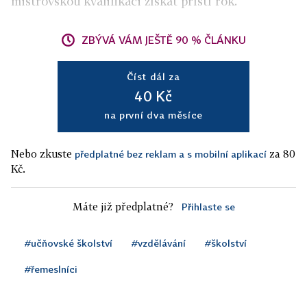
mistrovskou kvalifikaci získat příští rok.
ZBÝVÁ VÁM JEŠTĚ 90 % ČLÁNKU
Číst dál za
40 Kč
na první dva měsíce
Nebo zkuste
za 80
předplatné bez reklam a s mobilní aplikací
Kč.
Máte již předplatné?
Přihlaste se
#učňovské školství
#vzdělávání
#školství
#řemeslníci