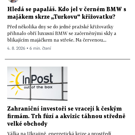
Hledá se papaláš. Kdo jel v černém BMW s
majákem skrze „Turkovu“ křižovatku?
Před několika dny se do jedné pražské křižovatky
přihnalo obří luxusní BMW se začerněnými skly a
blikajícím majáčkem na střeše. Na červenou...
4. 8. 2026 ▪ 6 min. čtení
Zahraniční investoři se vracejí k českým
firmám. Trh fúzí a akvizic táhnou středně
velké obchody
Válka na Ukrajině, energetická krize a prostředí