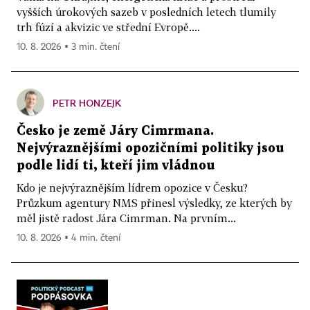
vyšších úrokových sazeb v posledních letech tlumily
trh fúzí a akvizic ve střední Evropě....
10. 8. 2026 ▪ 3 min. čtení
PETR HONZEJK
Česko je země Járy Cimrmana.
Nejvýraznějšími opozičními politiky jsou
podle lidí ti, kteří jim vládnou
Kdo je nejvýraznějším lídrem opozice v Česku?
Průzkum agentury NMS přinesl výsledky, ze kterých by
měl jistě radost Jára Cimrman. Na prvním...
10. 8. 2026 ▪ 4 min. čtení