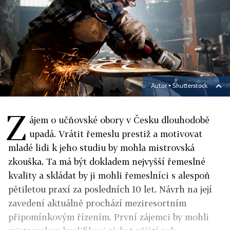
Autor ▪
Shutterstock
Z
ájem o učňovské obory v Česku dlouhodobě
upadá. Vrátit řemeslu prestiž a motivovat
mladé lidi k jeho studiu by mohla mistrovská
zkouška. Ta má být dokladem nejvyšší řemeslné
kvality a skládat by ji mohli řemeslníci s alespoň
pětiletou praxí za posledních 10 let. Návrh na její
zavedení aktuálně prochází meziresortním
připomínkovým řízením. První zájemci by mohli