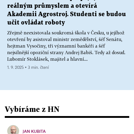
reálným průmyslem a otevírá
Akademii Agrostroj. Studenti se budou
učit ovládat roboty
Zřejmě neexistovala soukromá škola v Česku, u jejíhož
otevření by asistoval ministr zemědělství, šéf Senátu,
hejtman Vysočiny, tři významní bankéři a šéf
nejsilnější opoziční strany Andrej Babiš. Tedy až dosud.
Lubomír Stoklásek, majitel a hlavní...
1. 9. 2025 ▪ 3 min. čtení
Vybíráme z HN
JAN KUBITA