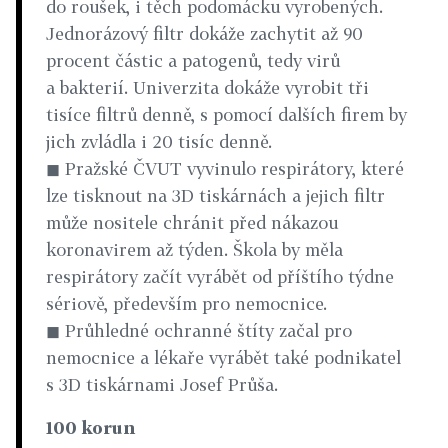
do roušek, i těch podomácku vyrobených.
Jednorázový filtr dokáže zachytit až 90
procent částic a patogenů, tedy virů
a bakterií. Univerzita dokáže vyrobit tři
tisíce filtrů denně, s pomocí dalších firem by
jich zvládla i 20 tisíc denně.
◼ Pražské ČVUT vyvinulo respirátory, které
lze tisknout na 3D tiskárnách a jejich filtr
může nositele chránit před nákazou
koronavirem až týden. Škola by měla
respirátory začít vyrábět od příštího týdne
sériově, především pro nemocnice.
◼ Průhledné ochranné štíty začal pro
nemocnice a lékaře vyrábět také podnikatel
s 3D tiskárnami Josef Průša.
100 korun