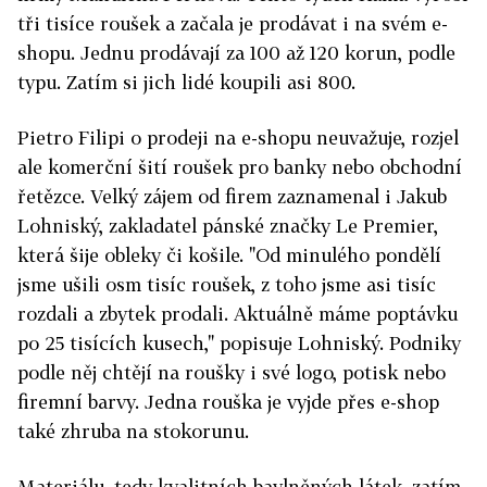
tři tisíce roušek a začala je prodávat i na svém e-
shopu. Jednu prodávají za 100 až 120 korun, podle
typu. Zatím si jich lidé koupili asi 800.
Pietro Filipi o prodeji na e-shopu neuvažuje, rozjel
ale komerční šití roušek pro banky nebo obchodní
řetězce. Velký zájem od firem zaznamenal i Jakub
Lohniský, zakladatel pánské značky Le Premier,
která šije obleky či košile. "Od minulého pondělí
jsme ušili osm tisíc roušek, z toho jsme asi tisíc
rozdali a zbytek prodali. Aktuálně máme poptávku
po 25 tisících kusech," popisuje Lohniský. Podniky
podle něj chtějí na roušky i své logo, potisk nebo
firemní barvy. Jedna rouška je vyjde přes e-shop
také zhruba na stokorunu.
Materiálu, tedy kvalitních bavlněných látek, zatím