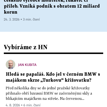
českého výrobce montérek, rukavic či
přileb. Vzniká podnik s obratem 12 miliard
korun
24. 3. 2026 ▪ 3 min. čtení
Vybíráme z HN
JAN KUBITA
Hledá se papaláš. Kdo jel v černém BMW s
majákem skrze „Turkovu“ křižovatku?
Před několika dny se do jedné pražské křižovatky
přihnalo obří luxusní BMW se začerněnými skly a
blikajícím majáčkem na střeše. Na červenou...
4. 8. 2026 ▪ 6 min. čtení