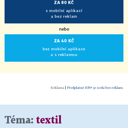
ZA 80 KČ
s mobilní aplikací
a bez reklam
nebo
ZA 40 KČ
bez mobilní aplikace
a s reklamou
|
Předplatné HN+ je zcela bez reklam.
Téma:
textil