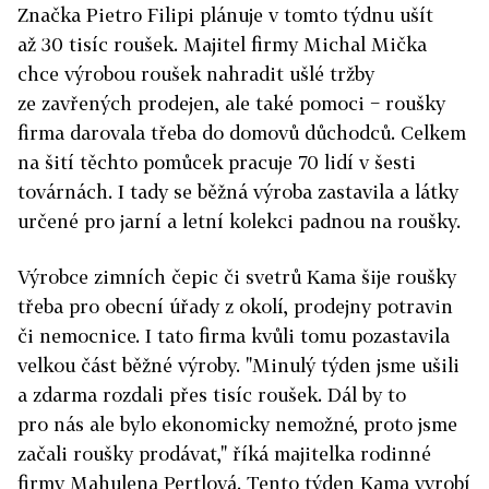
Značka Pietro Filipi plánuje v tomto týdnu ušít
až 30 tisíc roušek. Majitel firmy Michal Mička
chce výrobou roušek nahradit ušlé tržby
ze zavřených prodejen, ale také pomoci − roušky
firma darovala třeba do domovů důchodců. Celkem
na šití těchto pomůcek pracuje 70 lidí v šesti
továrnách. I tady se běžná výroba zastavila a látky
určené pro jarní a letní kolekci padnou na roušky.
Výrobce zimních čepic či svetrů Kama šije roušky
třeba pro obecní úřady z okolí, prodejny potravin
či nemocnice. I tato firma kvůli tomu pozastavila
velkou část běžné výroby. "Minulý týden jsme ušili
a zdarma rozdali přes tisíc roušek. Dál by to
pro nás ale bylo ekonomicky nemožné, proto jsme
začali roušky prodávat," říká majitelka rodinné
firmy Mahulena Pertlová. Tento týden Kama vyrobí