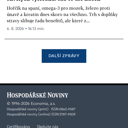
Hořčík na spaní, omega-3 pro mozek, železo proti
únavě a kreatin dnes skoro na všechno. Trh s doplňky
stravy slibuje řadu benefitů, ale které z...
6. 8. 2026 ▪ 16:13 min.
DALŠÍ ZPRÁVY
©
1996-2026
Economia, a.s.
Hospodářské noviny (print) ISSN 0862-9587
Hospodářské noviny (online) ISSN 2787-950X
Certifikováno
Sledujte nás