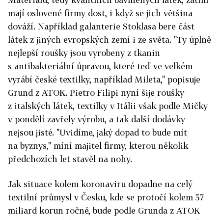
mají oslovené firmy dost, i když se jich většina
dováží. Například galanterie Stoklasa bere část
látek z jiných evropských zemí i ze světa. "Ty úplně
nejlepší roušky jsou vyrobeny z tkanin
s antibakteriální úpravou, které teď ve velkém
vyrábí české textilky, například Mileta," popisuje
Grund z ATOK. Pietro Filipi nyní šije roušky
z italských látek, textilky v Itálii však podle Mičky
v pondělí zavřely výrobu, a tak další dodávky
nejsou jisté. "Uvidíme, jaký dopad to bude mít
na byznys," míní majitel firmy, kterou několik
předchozích let stavěl na nohy.
Jak situace kolem koronaviru dopadne na celý
textilní průmysl v Česku, kde se protočí kolem 57
miliard korun ročně, bude podle Grunda z ATOK