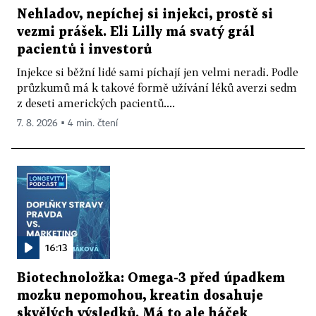
Nehladov, nepíchej si injekci, prostě si
vezmi prášek. Eli Lilly má svatý grál
pacientů i investorů
Injekce si běžní lidé sami píchají jen velmi neradi. Podle
průzkumů má k takové formě užívání léků averzi sedm
z deseti amerických pacientů....
7. 8. 2026 ▪ 4 min. čtení
16:13
Biotechnoložka: Omega-3 před úpadkem
mozku nepomohou, kreatin dosahuje
skvělých výsledků. Má to ale háček