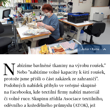
Autor ▪
Kama
N
abízíme bavlněné tkaniny na výrobu roušek."
Nebo "nabízíme volné kapacity k šití roušek,
protože jsme přišli o část zakázek ze zahraničí".
Podobných nabídek přibylo ve veřejné skupině
na Facebooku, kde textilní firmy nabízí materiál
či volné ruce. Skupinu zřídila Asociace textilního,
oděvního a kožedělného průmyslu (ATOK), jež