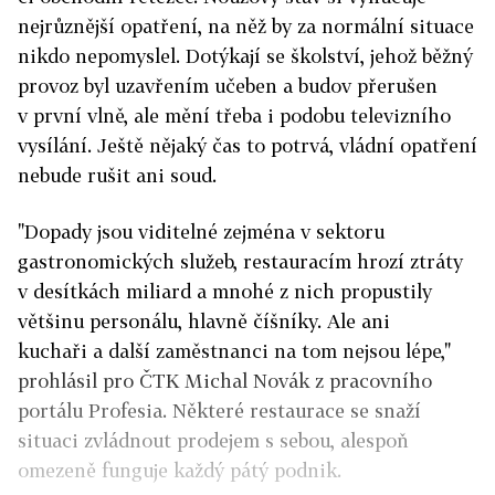
nejrůznější opatření, na něž by za normální situace
nikdo nepomyslel. Dotýkají se školství, jehož běžný
provoz byl uzavřením učeben a budov přerušen
v první vlně, ale mění třeba i podobu televizního
vysílání. Ještě nějaký čas to potrvá, vládní opatření
nebude rušit ani soud.
"Dopady jsou viditelné zejména v sektoru
gastronomických služeb, restauracím hrozí ztráty
v desítkách miliard a mnohé z nich propustily
většinu personálu, hlavně číšníky. Ale ani
kuchaři a další zaměstnanci na tom nejsou lépe,"
prohlásil pro ČTK Michal Novák z pracovního
portálu Profesia. Některé restaurace se snaží
situaci zvládnout prodejem s sebou, alespoň
omezeně funguje každý pátý podnik.