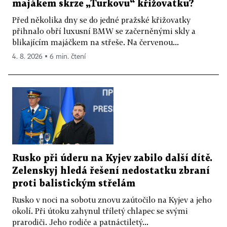
majákem skrze „Turkovu“ křižovatku?
Před několika dny se do jedné pražské křižovatky
přihnalo obří luxusní BMW se začerněnými skly a
blikajícím majáčkem na střeše. Na červenou...
4. 8. 2026 ▪ 6 min. čtení
Rusko při úderu na Kyjev zabilo další dítě.
Zelenskyj hledá řešení nedostatku zbraní
proti balistickým střelám
Rusko v noci na sobotu znovu zaútočilo na Kyjev a jeho
okolí. Při útoku zahynul tříletý chlapec se svými
prarodiči. Jeho rodiče a patnáctiletý...