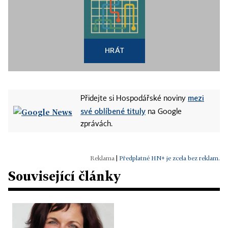
HRÁT
mezi
Přidejte si Hospodářské noviny
své oblíbené tituly
na Google
zprávách.
|
Předplatné HN+ je zcela bez reklam.
Související články