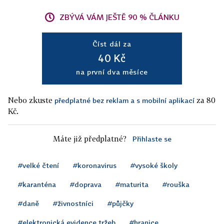
ZBÝVÁ VÁM JEŠTĚ 90 % ČLÁNKU
Číst dál za
40 Kč
na první dva měsíce
Nebo zkuste
za 80
předplatné bez reklam a s mobilní aplikací
Kč.
Máte již předplatné?
Přihlaste se
#velké čtení
#koronavirus
#vysoké školy
#karanténa
#doprava
#maturita
#rouška
#daně
#živnostníci
#půjčky
#elektronická evidence tržeb
#hranice