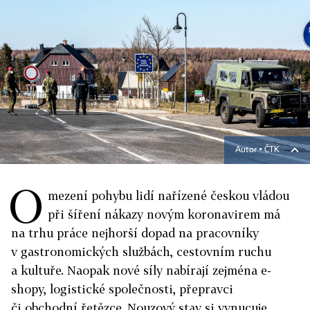
Autor ▪
ČTK
O
mezení pohybu lidí nařízené českou vládou
při šíření nákazy novým koronavirem má
na trhu práce nejhorší dopad na pracovníky
v gastronomických službách, cestovním ruchu
a kultuře. Naopak nové síly nabírají zejména e-
shopy, logistické společnosti, přepravci
či obchodní řetězce. Nouzový stav si vynucuje