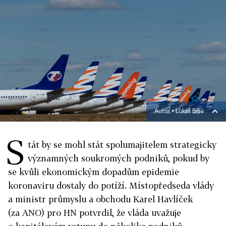
Autor ▪
Lukáš Bíba
S
tát by se mohl stát spolumajitelem strategicky
významných soukromých podniků, pokud by
se kvůli ekonomickým dopadům epidemie
koronaviru dostaly do potíží. Místopředseda vlády
a ministr průmyslu a obchodu Karel Havlíček
(za ANO) pro HN potvrdil, že vláda uvažuje