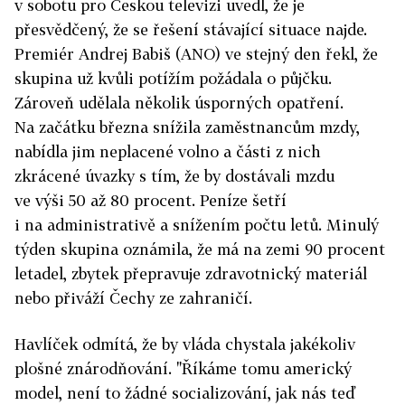
v sobotu pro Českou televizi uvedl, že je
přesvědčený, že se řešení stávající situace najde.
Premiér Andrej Babiš (ANO) ve stejný den řekl, že
skupina už kvůli potížím požádala o půjčku.
Zároveň udělala několik úsporných opatření.
Na začátku března snížila zaměstnancům mzdy,
nabídla jim neplacené volno a části z nich
zkrácené úvazky s tím, že by dostávali mzdu
ve výši 50 až 80 procent. Peníze šetří
i na administrativě a snížením počtu letů. Minulý
týden skupina oznámila, že má na zemi 90 procent
letadel, zbytek přepravuje zdravotnický materiál
nebo přiváží Čechy ze zahraničí.
Havlíček odmítá, že by vláda chystala jakékoliv
plošné znárodňování. "Říkáme tomu americký
model, není to žádné socializování, jak nás teď