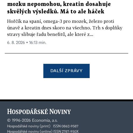
mozku nepomohou, kreatin dosahuje
skvělých výsledků. Má to ale háček
Hořčík na spaní, omega-3 pro mozek, železo proti
únavě a kreatin dnes skoro na všechno. Trh s doplňky
stravy slibuje řadu benefitů, ale které z...
6. 8. 2026 ▪ 16:13 min.
DALŠÍ ZPRÁVY
©
1996-2026
Economia, a.s.
Hospodářské noviny (print) ISSN 0862-9587
Hospodářské noviny (online) ISSN 2787-950X