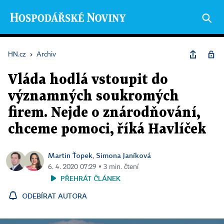
HN.cz
›
Archiv
Vláda hodlá vstoupit do
významných soukromých
firem. Nejde o znárodňování,
chceme pomoci, říká Havlíček
Martin Ťopek
Simona Janíková
,
6. 4. 2020 07:29 ▪ 3 min. čtení
PŘEHRÁT ČLÁNEK
ODEBÍRAT AUTORA