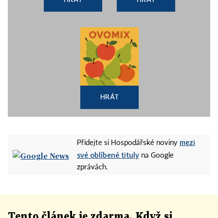
HRÁT
mezi
Přidejte si Hospodářské noviny
své oblíbené tituly
na Google
zprávách.
Tento článek
je
zdarma. Když si