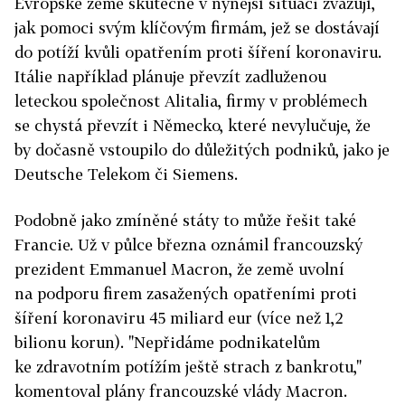
Evropské země skutečně v nynější situaci zvažují,
jak pomoci svým klíčovým firmám, jež se dostávají
do potíží kvůli opatřením proti šíření koronaviru.
Itálie například plánuje převzít zadluženou
leteckou společnost Alitalia, firmy v problémech
se chystá převzít i Německo, které nevylučuje, že
by dočasně vstoupilo do důležitých podniků, jako je
Deutsche Telekom či Siemens.
Podobně jako zmíněné státy to může řešit také
Francie. Už v půlce března oznámil francouzský
prezident Emmanuel Macron, že země uvolní
na podporu firem zasažených opatřeními proti
šíření koronaviru 45 miliard eur (více než 1,2
bilionu korun). "Nepřidáme podnikatelům
ke zdravotním potížím ještě strach z bankrotu,"
komentoval plány francouzské vlády Macron.