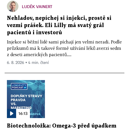
LUDĚK VAINERT
Nehladov, nepíchej si injekci, prostě si
vezmi prášek. Eli Lilly má svatý grál
pacientů i investorů
Injekce si běžní lidé sami píchají jen velmi neradi. Podle
průzkumů má k takové formě užívání léků averzi sedm
z deseti amerických pacientů....
6. 8. 2026 ▪ 4 min. čtení
16:13
Biotechnoložka: Omega-3 před úpadkem