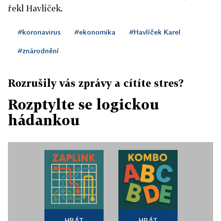
řekl Havlíček.
#koronavirus
#ekonomika
#Havlíček Karel
#znárodnění
Rozrušily vás zprávy a cítíte stres?
Rozptylte se logickou
hádankou
HRÁT
HRÁT