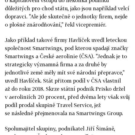
o kapitálovém vstupu do několika podniků
důležitých pro chod státu, jako jsou například velcí
dopravci. "Ale jde skutečně o jednotky firem, nejde
o plošné znárodňování," řekl vicepremiér.
Jako příklad takové firmy Hav­líček uvedl leteckou
společnost Smartwings, pod kterou spadají značky
Smartwings a České aerolinie (ČSA). "Jednak je to
strategicky významná firma a za druhé by
jednotlivé země měly mít své národní přepravce,"
uvedl Havlíček. Stát přitom podíl v ČSA vlastnil
až do roku 2018. Skrze státní podnik Prisko držel
v aeroliniích 20 procent, před dvěma lety však svůj
podíl prodal skupině Travel Service, jež
se následně přejmenovala na Smartwings Group.
Spolumajitel skupiny, podnikatel Jiří Šimáně,