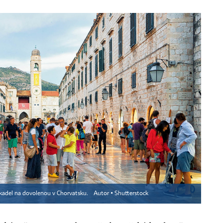
ákadel na dovolenou v Chorvatsku.
Autor ▪
Shutterstock