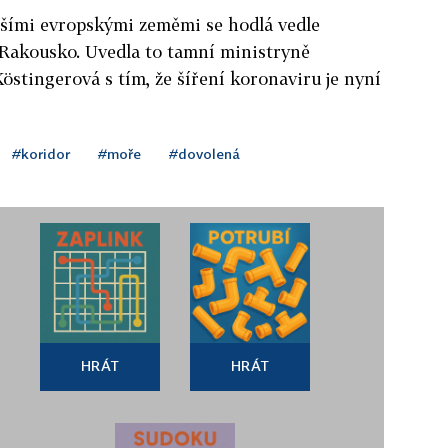
šími evropskými zeměmi se hodlá vedle
Rakousko. Uvedla to tamní ministryně
östingerová s tím, že šíření koronaviru je nyní
#koridor
#moře
#dovolená
HRÁT
HRÁT