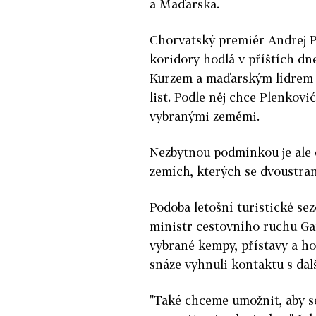
a Maďarska.
Chorvatský premiér Andrej P
koridory hodlá v příštích d
Kurzem a maďarským lídrem 
list. Podle něj chce Plenkovi
vybranými zeměmi.
Nezbytnou podmínkou je ale 
zemích, kterých se dvoustra
Podoba letošní turistické se
ministr cestovního ruchu Gar
vybrané kempy, přístavy a hot
snáze vyhnuli kontaktu s dal
"Také chceme umožnit, aby se 