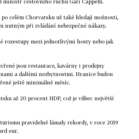
kl ministr cestovního ruchu Gari Cappelli.
ů po celém Chorvatsku už také hledají možnosti,
ům nutným při zvládání nebezpečné nákazy.
né rozestupy mezi jednotlivými hosty nebo jak
avřené jsou restaurace, kavárny i prodejny
inami a dalšími nezbytnostmi. Hranice budou
vřené ještě minimálně měsíc.
tsku až 20 procent HDP, což je vůbec největší
 turismu pravidelně lámaly rekordy, v roce 2019
ard eur.