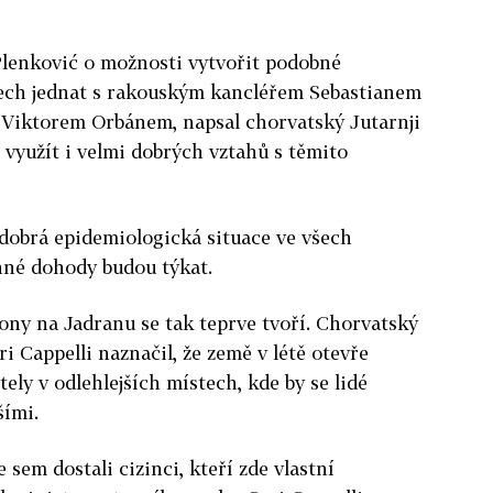
lenković o možnosti vytvořit podobné
nech jednat s rakouským kancléřem Sebastianem
Viktorem Orbánem, napsal chorvatský Jutarnji
ć využít i velmi dobrých vztahů s těmito
dobrá epidemiologická situace ve všech
nné dohody budou týkat.
zony na Jadranu se tak teprve tvoří. Chorvatský
i Cappelli naznačil, že země v létě otevře
ely v odlehlejších místech, kde by se lidé
šími.
sem dostali cizinci, kteří zde vlastní