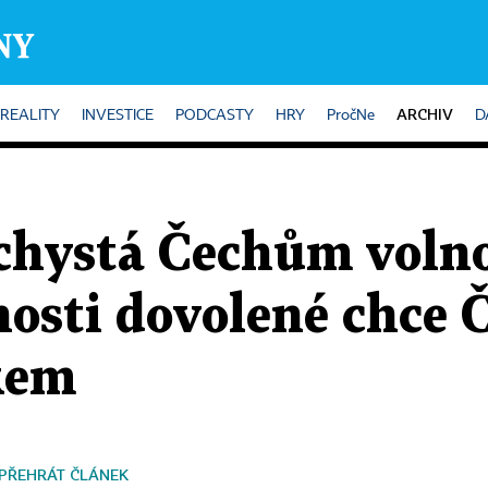
ARCHIV
REALITY
INVESTICE
PODCASTY
HRY
PročNe
D
chystá Čechům volno
osti dovolené chce 
skem
PŘEHRÁT ČLÁNEK