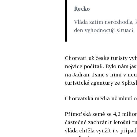
Řecko
Vláda zatím nerozhodla, 
den vyhodnocují situaci.
Chorvati už české turisty vyh
nejvíce počítali. Bylo nám jas
na Jadran. Jsme s nimi v neu
turistické agentury ze Splits
Chorvatská média už mluví o
Přímořská země se 4,2 milion
částečně zachránit letošní t
vláda chtěla využít i v příp