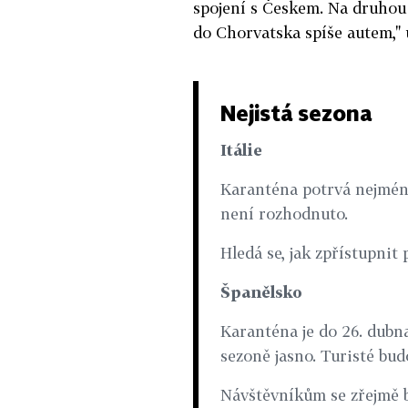
spojení s Českem. Na druhou s
do Chorvatska spíše autem," u
Nejistá sezona
Itálie
Karanténa potrvá nejméně
není rozhodnuto.
Hledá se, jak zpřístupnit 
Španělsko
Karanténa je do 26. dubna
sezoně jasno. Turisté bud
Návštěvníkům se zřejmě b