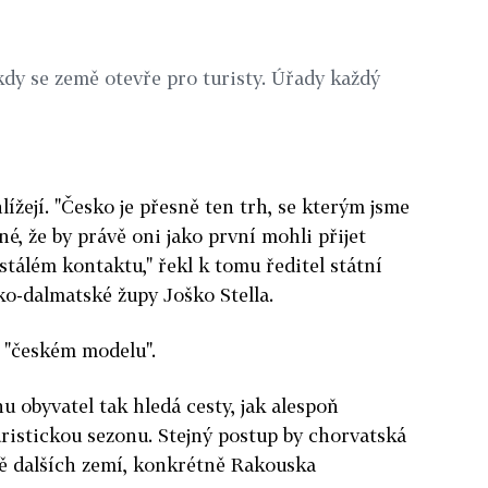
kdy se země otevře pro turisty. Úřady každý
lížejí. "Česko je přesně ten trh, se kterým jsme
né, že by právě oni jako první mohli přijet
stálém kontaktu," řekl k tomu ředitel státní
ko-dalmatské župy Joško Stella.
 "českém modelu".
u obyvatel tak hledá cesty, jak alespoň
uristickou sezonu. Stejný postup by chorvatská
adě dalších zemí, konkrétně Rakouska