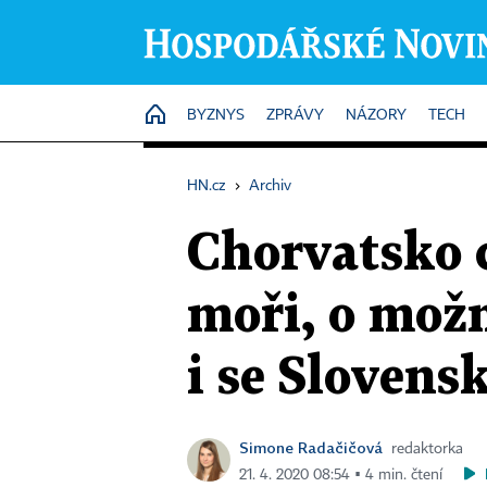
HOME
BYZNYS
ZPRÁVY
NÁZORY
TECH
HN.cz
›
Archiv
Chorvatsko 
moři, o možn
i se Sloven
Simone Radačičová
redaktorka
21. 4. 2020 08:54 ▪ 4 min. čtení