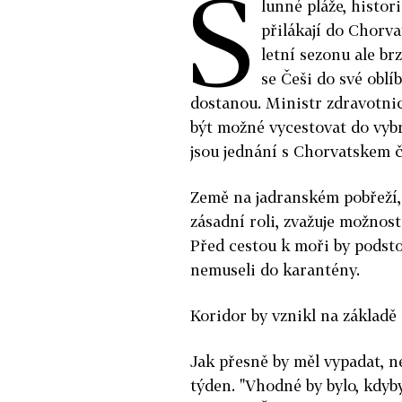
S
lunné pláže, histo
přilákají do Chorva
letní sezonu ale b
se Češi do své oblí
dostanou. Ministr zdravotnic
být možné vycestovat do vybr
jsou jednání s Chorvatskem č
Země na jadranském pobřeží, 
zásadní roli, zvažuje možnost
Před cestou k moři by podsto
nemuseli do karantény.
Koridor by vznikl na základ
Jak přesně by měl vypadat, n
týden. "Vhodné by bylo, kdyby