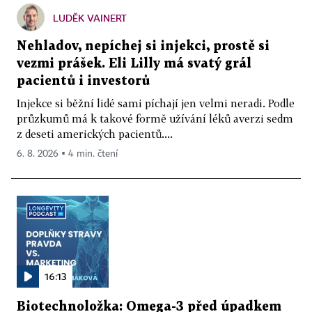
LUDĚK VAINERT
Nehladov, nepíchej si injekci, prostě si
vezmi prášek. Eli Lilly má svatý grál
pacientů i investorů
Injekce si běžní lidé sami píchají jen velmi neradi. Podle
průzkumů má k takové formě užívání léků averzi sedm
z deseti amerických pacientů....
6. 8. 2026 ▪ 4 min. čtení
16:13
Biotechnoložka: Omega-3 před úpadkem