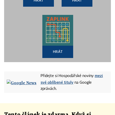
HRÁT
HRÁT
HRÁT
mezi
Přidejte si Hospodářské noviny
své oblíbené tituly
na Google
zprávách.
Tento článek
je
zdarma. Když si