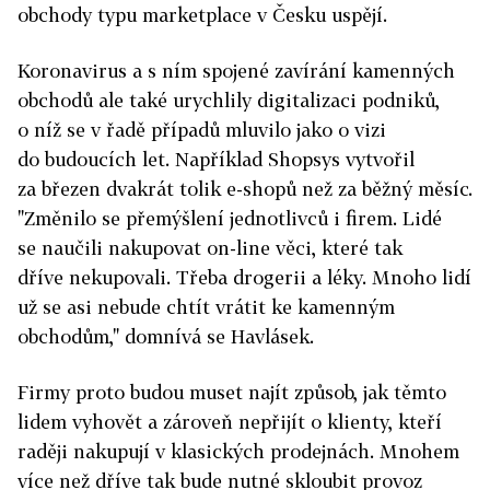
obchody typu marketplace v Česku uspějí.
Koronavirus a s ním spojené zavírání kamenných
obchodů ale také urychlily digitalizaci podniků,
o níž se v řadě případů mluvilo jako o vizi
do budoucích let. Například Shopsys vytvořil
za březen dvakrát tolik e-shopů než za běžný měsíc.
"Změnilo se přemýšlení jednotlivců i firem. Lidé
se naučili nakupovat on-line věci, které tak
dříve nekupovali. Třeba drogerii a léky. Mnoho lidí
už se asi nebude chtít vrátit ke kamenným
obchodům," domnívá se Havlásek.
Firmy proto budou muset najít způsob, jak těmto
lidem vyhovět a zároveň nepřijít o klienty, kteří
raději nakupují v klasických prodejnách. Mnohem
více než dříve tak bude nutné skloubit provoz