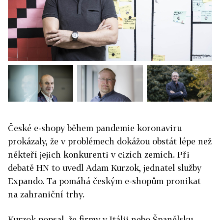
České e-shopy během pandemie koronaviru
prokázaly, že v problémech dokážou obstát lépe než
někteří jejich konkurenti v cizích zemích. Při
debatě HN to uvedl Adam Kurzok, jednatel služby
Expando. Ta pomáhá českým e-shopům pronikat
na zahraniční trhy.
Kurzok popsal, že firmy v Itálii nebo Španělsku