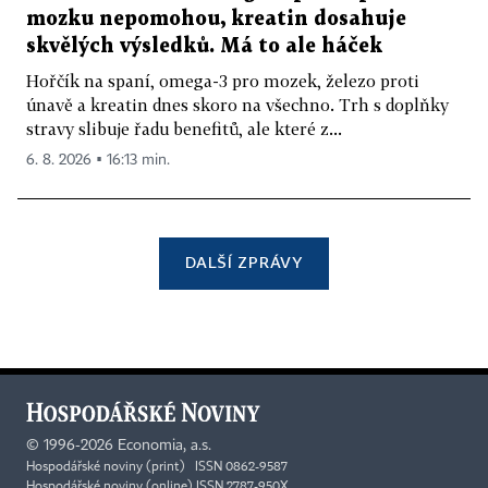
mozku nepomohou, kreatin dosahuje
skvělých výsledků. Má to ale háček
Hořčík na spaní, omega-3 pro mozek, železo proti
únavě a kreatin dnes skoro na všechno. Trh s doplňky
stravy slibuje řadu benefitů, ale které z...
6. 8. 2026 ▪ 16:13 min.
DALŠÍ ZPRÁVY
©
1996-2026
Economia, a.s.
Hospodářské noviny (print) ISSN 0862-9587
Hospodářské noviny (online) ISSN 2787-950X