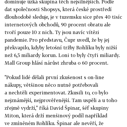
dominuje úzká skupina těch nejsilnějších. Podle
dat společnosti Shopsys, která české prostředí
dlouhodobě sleduje, je v tuzemsku sice přes 40 tisíc
internetových obchodů, 90 procent obratu ale
tvoří pouze 10 z nich. Ty jsou navíc vítězi
pandemie. Pro představu, Čupr uvedl, že by jej
překvapilo, kdyby letošní tržby Rohlíku byly nižší
než 6,5 miliardy korun. Loni to byly čtyři miliardy.
Mall Group hlásí nárůst zhruba o 60 procent.
"Pokud lidé dělali první zkušenost s on-line
nákupy, většinou něco nutně potřebovali
a nechtěli experimentovat. Zkusili to, co bylo
nejznámější, nejprověřenější. Tam uspěli a u toho
zřejmě vydrží," říká David Špinar, šéf skupiny
Miton, která drží menšinový podíl například
ve zmíněném Rohlíku. Špinar ale nevěří, že