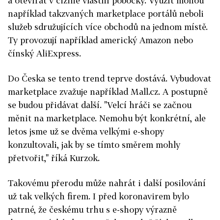
a otevírat v cizině vlastní pobočky. Využít mohou
například takzvaných marketplace portálů neboli
služeb sdružujících více obchodů na jednom místě.
Ty provozují například americký Amazon nebo
čínský AliExpress.
Do Česka se tento trend teprve dostává. Vybudovat
marketplace zvažuje například Mall.cz. A postupně
se budou přidávat další. "Velcí hráči se začnou
měnit na marketplace. Nemohu být konkrétní, ale
letos jsme už se dvěma velkými e-shopy
konzultovali, jak by se tímto směrem mohly
přetvořit," říká Kurzok.
Takovému přerodu může nahrát i další posilování
už tak velkých firem. I před koronavirem bylo
patrné, že českému trhu s e-shopy výrazně