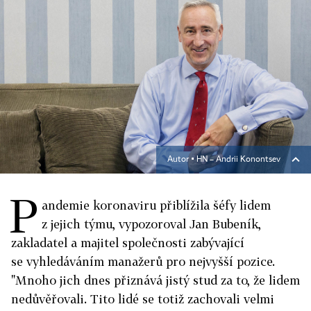
Autor ▪
HN – Andrii Konontsev
P
andemie koronaviru přiblížila šéfy lidem
z jejich týmu, vypozoroval Jan Bubeník,
zakladatel a majitel společnosti zabývající
se vyhledáváním manažerů pro nejvyšší pozice.
"Mnoho jich dnes přiznává jistý stud za to, že lidem
nedůvěřovali. Tito lidé se totiž zachovali velmi