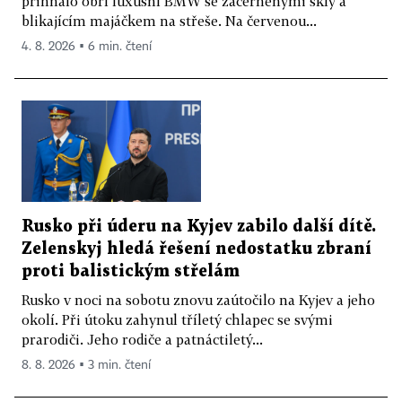
přihnalo obří luxusní BMW se začerněnými skly a
blikajícím majáčkem na střeše. Na červenou...
4. 8. 2026 ▪ 6 min. čtení
Rusko při úderu na Kyjev zabilo další dítě.
Zelenskyj hledá řešení nedostatku zbraní
proti balistickým střelám
Rusko v noci na sobotu znovu zaútočilo na Kyjev a jeho
okolí. Při útoku zahynul tříletý chlapec se svými
prarodiči. Jeho rodiče a patnáctiletý...
8. 8. 2026 ▪ 3 min. čtení