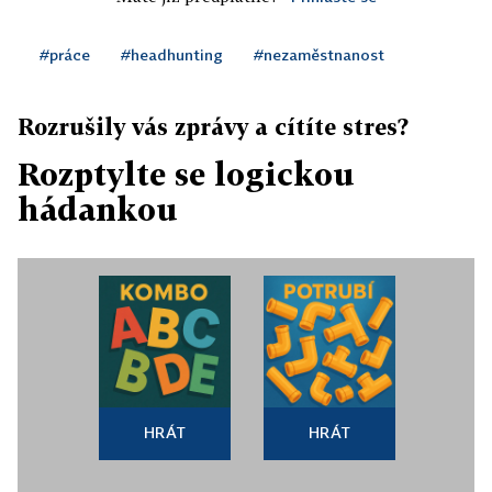
#práce
#headhunting
#nezaměstnanost
Rozrušily vás zprávy a cítíte stres?
Rozptylte se logickou
hádankou
HRÁT
HRÁT