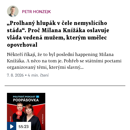
PETR HONZEJK
„Prolhaný hlupák v čele nemyslícího
stáda“. Proč Milana Knížáka oslavuje
vláda vedená mužem, kterým umělec
opovrhoval
Někteří říkají, že to byl poslední happening Milana
Knížáka. A něco na tom je. Pohřeb se státními poctami
organizovaný těmi, kterými slavný...
7. 8. 2026 ▪ 4 min. čtení
55:23