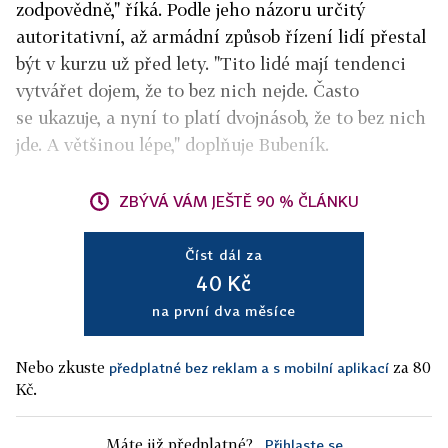
zodpovědně," říká. Podle jeho názoru určitý
autoritativní, až armádní způsob řízení lidí přestal
být v kurzu už před lety. "Tito lidé mají tendenci
vytvářet dojem, že to bez nich nejde. Často
se ukazuje, a nyní to platí dvojnásob, že to bez nich
jde. A většinou lépe," doplňuje Bubeník.
ZBÝVÁ VÁM JEŠTĚ 90 % ČLÁNKU
Číst dál za
40 Kč
na první dva měsíce
Nebo zkuste
za 80
předplatné bez reklam a s mobilní aplikací
Kč.
Máte již předplatné?
Přihlaste se