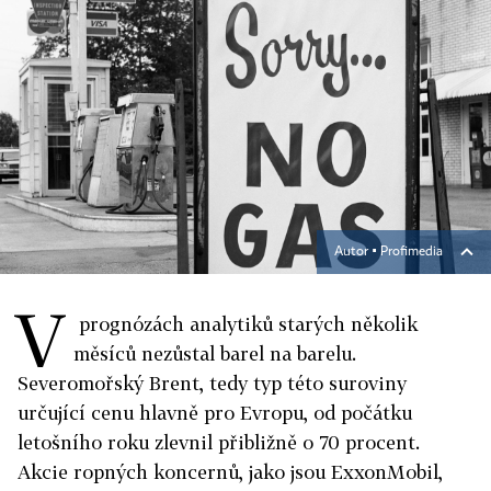
Autor ▪
Profimedia
V
prognózách analytiků starých několik
měsíců nezůstal barel na barelu.
Severomořský Brent, tedy typ této suroviny
určující cenu hlavně pro Evropu, od počátku
letošního roku zlevnil přibližně o 70 procent.
Akcie ropných koncernů, jako jsou ExxonMobil,