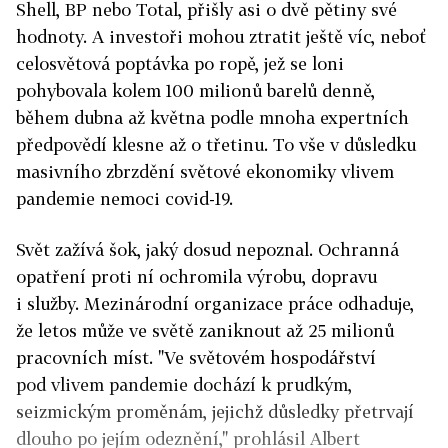
Shell, BP nebo Total, přišly asi o dvě pětiny své
hodnoty. A investoři mohou ztratit ještě víc, neboť
celosvětová poptávka po ropě, jež se loni
pohybovala kolem 100 milionů barelů denně,
během dubna až května podle mnoha expertních
předpovědí klesne až o třetinu. To vše v důsledku
masivního zbrzdění světové ekonomiky vlivem
pandemie nemoci covid-19.
Svět zažívá šok, jaký dosud nepoznal. Ochranná
opatření proti ní ochromila výrobu, dopravu
i služby. Mezinárodní organizace práce odhaduje,
že letos může ve světě zaniknout až 25 milionů
pracovních míst. "Ve světovém hospodářství
pod vlivem pandemie dochází k prudkým,
seizmickým proměnám, jejichž důsledky přetrvají
dlouho po jejím odeznění," prohlásil Albert