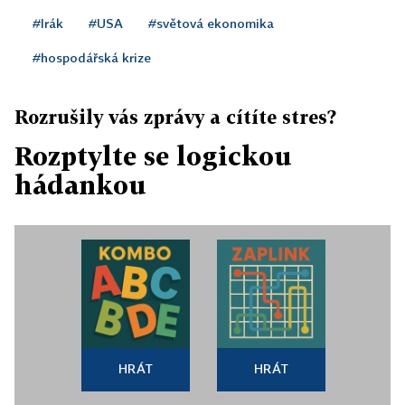
#Irák
#USA
#světová ekonomika
#hospodářská krize
Rozrušily vás zprávy a cítíte stres?
Rozptylte se logickou
hádankou
HRÁT
HRÁT