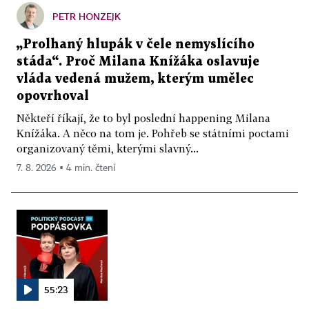
PETR HONZEJK
„Prolhaný hlupák v čele nemyslícího
stáda“. Proč Milana Knížáka oslavuje
vláda vedená mužem, kterým umělec
opovrhoval
Někteří říkají, že to byl poslední happening Milana
Knížáka. A něco na tom je. Pohřeb se státními poctami
organizovaný těmi, kterými slavný...
7. 8. 2026 ▪ 4 min. čtení
55:23