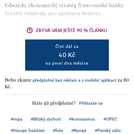
Edwards, ekonomický stratég francouzské banky
Société Générale, pro agenturu Reuters.
ZBÝVÁ VÁM JEŠTĚ 90 % ČLÁNKU
Číst dál za
40 Kč
na první dva měsíce
Nebo zkuste
za 80
předplatné bez reklam a s mobilní aplikací
Kč.
Máte již předplatné?
Přihlaste se
#ropa
#Blízký východ
#koronavirus
#OPEC
#Husajn Saddám
#Írán
#Kuvajt
#Perský záliv