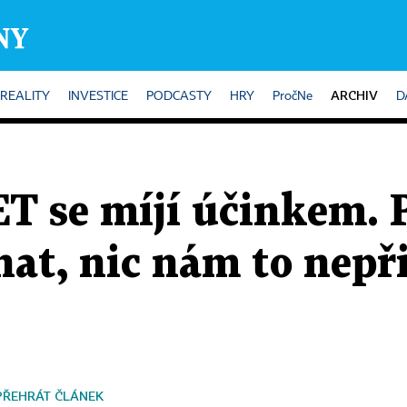
ARCHIV
REALITY
INVESTICE
PODCASTY
HRY
PročNe
D
ET se míjí účinkem.
nat, nic nám to nepři
PŘEHRÁT ČLÁNEK