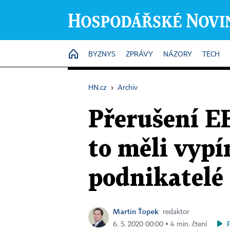
HOME
BYZNYS
ZPRÁVY
NÁZORY
TECH
HN.cz
›
Archiv
Přerušení E
to měli vypí
podnikatelé
Martin Ťopek
redaktor
6. 5. 2020 00:00 ▪ 4 min. čtení