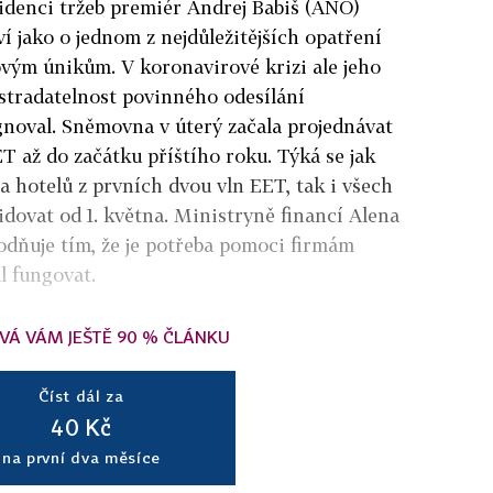
idenci tržeb premiér Andrej Babiš (ANO)
 jako o jednom z nejdůležitějších opatření
ovým únikům. V koronavirové krizi ale jeho
stradatelnost povinného odesílání
gnoval. Sněmovna v úterý začala projednávat
T až do začátku příštího roku. Týká se jak
a hotelů z prvních dvou vln EET, tak i všech
vidovat od 1. května. Ministryně financí Alena
odňuje tím, že je potřeba pomoci firmám
l fungovat.
VÁ VÁM JEŠTĚ 90 % ČLÁNKU
Číst dál za
40 Kč
na první dva měsíce