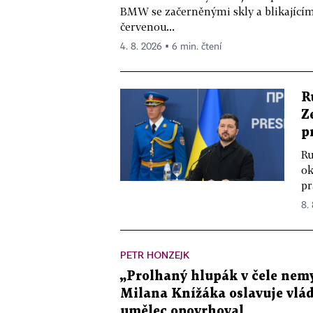
BMW se začerněnými skly a blikající
červenou...
4. 8. 2026 ▪ 6 min. čtení
R
Z
p
Ru
ok
pr
8.
PETR HONZEJK
„Prolhaný hlupák v čele nemy
Milana Knížáka oslavuje vlá
umělec opovrhoval