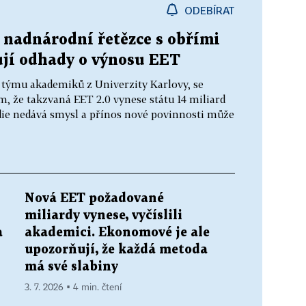
ODEBÍRAT
é nadnárodní řetězce s obřími
jí odhady o výnosu EET
, týmu akademiků z Univerzity Karlovy, se
m, že takzvaná EET 2.0 vynese státu 14 miliard
ie nedává smysl a přínos nové povinnosti může
Nová EET požadované
miliardy vynese, vyčíslili
a
akademici. Ekonomové je ale
upozorňují, že každá metoda
má své slabiny
3. 7. 2026 ▪ 4 min. čtení