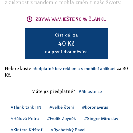
zkušenost z pandemie mohla změnit naše životy.
ZBÝVÁ VÁM JEŠTĚ 70 % ČLÁNKU
Číst dál za
40 Kč
na první dva měsíce
Nebo zkuste
za 80
předplatné bez reklam a s mobilní aplikací
Kč.
Máte již předplatné?
Přihlaste se
#Think tank HN
#velké čtení
#koronavirus
#Hůlová Petra
#Frolík Zbyněk
#Singer Miroslav
#Kintera Krištof
#Rychetský Pavel