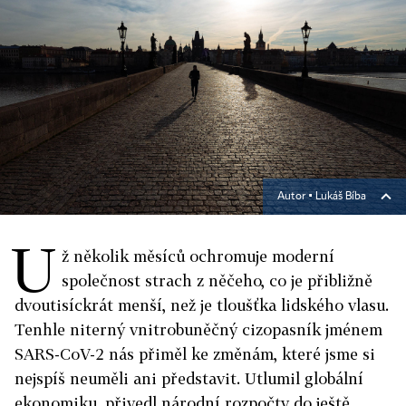
Autor ▪
Lukáš Bíba
U
ž několik měsíců ochromuje moderní
společnost strach z něčeho, co je přibližně
dvoutisíckrát menší, než je tloušťka lidského vlasu.
Tenhle niterný vnitrobuněčný cizopasník jménem
SARS-CoV-2 nás přiměl ke změnám, které jsme si
nejspíš neuměli ani představit. Utlumil globální
ekonomiku, přivedl národní rozpočty do ještě