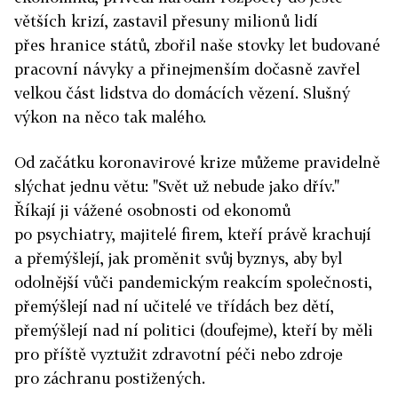
větších krizí, zastavil přesuny milionů lidí
přes hranice států, zbořil naše stovky let budované
pracovní návyky a přinejmenším dočasně zavřel
velkou část lidstva do domácích vězení. Slušný
výkon na něco tak malého.
Od začátku koronavirové krize můžeme pravidelně
slýchat jednu větu: "Svět už nebude jako dřív."
Říkají ji vážené osobnosti od ekonomů
po psychiatry, majitelé firem, kteří právě krachují
a přemýšlejí, jak proměnit svůj byznys, aby byl
odolnější vůči pandemickým reakcím společnosti,
přemýšlejí nad ní učitelé ve třídách bez dětí,
přemýšlejí nad ní politici (doufejme), kteří by měli
pro příště vyztužit zdravotní péči nebo zdroje
pro záchranu postižených.