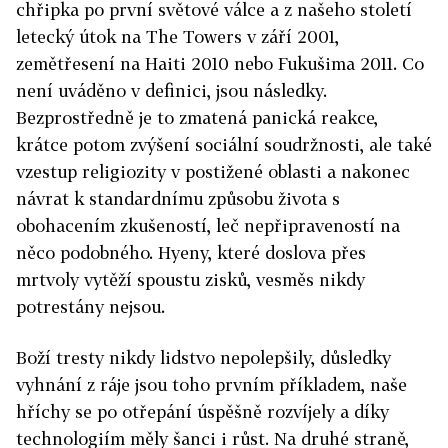
chřipka po první světové válce a z našeho století
letecký útok na The Towers v září 2001,
zemětřesení na Haiti 2010 nebo Fukušima 2011. Co
není uváděno v definici, jsou následky.
Bezprostředně je to zmatená panická reakce,
krátce potom zvýšení sociální soudržnosti, ale také
vzestup religiozity v postižené oblasti a nakonec
návrat k standardnímu způsobu života s
obohacením zkušeností, leč nepřipraveností na
něco podobného. Hyeny, které doslova přes
mrtvoly vytěží spoustu zisků, vesměs nikdy
potrestány nejsou.
Boží tresty nikdy lidstvo nepolepšily, důsledky
vyhnání z ráje jsou toho prvním příkladem, naše
hříchy se po otřepání úspěšně rozvíjely a díky
technologiím měly šanci i růst. Na druhé straně,