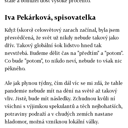
stálé a bohužel dost vysoké procento.
Iva Pekárková, spisovatelka
Když (skoro) celosvětový zarach začínal, byla jsem
přesvědčená, že svět už nikdy nebude takový jako
dřív. Takový globální šok lidstvo hned tak
nevstřebá. Budeme dělit čas na "předtím" a "potom".
Co bude "potom", to nikdo neví, nebude to však nic
pěkného.
Ale jak plynou týdny, čím dál víc se mi zdá, že tahle
pandemie nebude mít na dění na světě až takový
vliv. Jistě, bude mít následky. Zchudnou kvůli ní
všichni s výjimkou spekulantů a těch nejbohatších,
potraviny podraží a v chudých zemích nastane
hladomor, možná vzniknou lokální války.