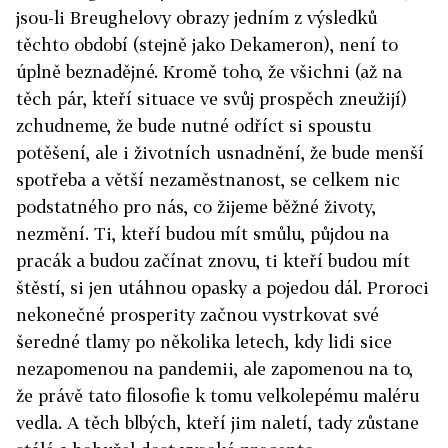
jsou-li Breughelovy obrazy jedním z výsledků
těchto období (stejně jako Dekameron), není to
úplně beznadějné. Kromě toho, že všichni (až na
těch pár, kteří situace ve svůj prospěch zneužijí)
zchudneme, že bude nutné odříct si spoustu
potěšení, ale i životních usnadnění, že bude menší
spotřeba a větší nezaměstnanost, se celkem nic
podstatného pro nás, co žijeme běžné životy,
nezmění. Ti, kteří budou mít smůlu, půjdou na
pracák a budou začínat znovu, ti kteří budou mít
štěstí, si jen utáhnou opasky a pojedou dál. Proroci
nekonečné prosperity začnou vystrkovat své
šeredné tlamy po několika letech, kdy lidi sice
nezapomenou na pandemii, ale zapomenou na to,
že právě tato filosofie k tomu velkolepému maléru
vedla. A těch blbých, kteří jim naletí, tady zůstane