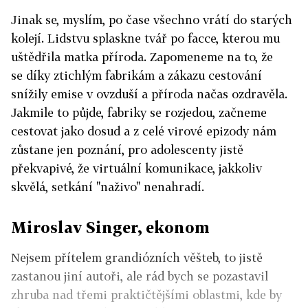
Jinak se, myslím, po čase všechno vrátí do starých
kolejí. Lidstvu splaskne tvář po facce, kterou mu
uštědřila matka příroda. Zapomeneme na to, že
se díky ztichlým fabrikám a zákazu cestování
snížily emise v ovzduší a příroda načas ozdravěla.
Jakmile to půjde, fabriky se rozjedou, začneme
cestovat jako dosud a z celé virové epizody nám
zůstane jen poznání, pro adolescenty jistě
překvapivé, že virtuální komunikace, jakkoliv
skvělá, setkání "naživo" nenahradí.
Miroslav Singer, ekonom
Nejsem přítelem grandiózních věšteb, to jistě
zastanou jiní autoři, ale rád bych se pozastavil
zhruba nad třemi praktičtějšími oblastmi, kde by