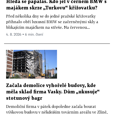
Hledá se papaláš. Kdo jel v černém BMW s
majákem skrze „Turkovu“ křižovatku?
Před několika dny se do jedné pražské křižovatky
přihnalo obří luxusní BMW se začerněnými skly a
blikajícím majáčkem na střeše. Na červenou...
4. 8. 2026 ▪ 6 min. čtení
Začala demolice vyhořelé budovy, kde
měla sklad firma Vasky. Dům „ukusuje“
stotunový bagr
Demoliční firma v pátek dopoledne začala bourat
výškovou budovu v někdejším továrním areálu ve Zlíně,