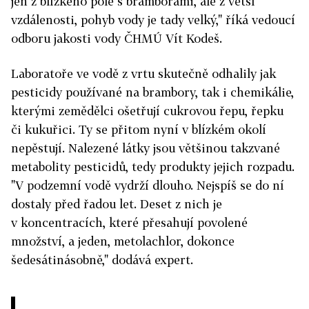
jen z blízkého pole s bramborami, ale z větší
vzdálenosti, pohyb vody je tady velký," říká vedoucí
odboru jakosti vody ČHMÚ Vít Kodeš.
Laboratoře ve vodě z vrtu skutečně odhalily jak
pesticidy používané na brambory, tak i chemikálie,
kterými zemědělci ošetřují cukrovou řepu, řepku
či kukuřici. Ty se přitom nyní v blízkém okolí
nepěstují. Nalezené látky jsou většinou takzvané
metabolity pesticidů, tedy produkty jejich rozpadu.
"V podzemní vodě vydrží dlouho. Nejspíš se do ní
dostaly před řadou let. Deset z nich je
v koncentracích, které přesahují povolené
množství, a jeden, metolachlor, dokonce
šedesátinásobně," dodává expert.