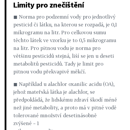
Limity pro znečištění
◼ Norma pro podzemní vody pro jednotlivý
pesticid či látku, na kterou se rozpadá, je 0,1
mikrogramu na litr. Pro celkovou sumu
těchto látek ve vzorku je to 0,5 mikrogramu
na litr. Pro pitnou vodu je norma pro
většinu pesticidů stejná, liší se jen u deseti
metabolitů pesticidů. Tady je limit pro
pitnou vodu překvapivě měkčí.
◼ Například u alachlor oxanilic acidu (OA),
jehož mateřská látka je alachlor, se
předpokládá, že lidskému zdraví škodí méně
než jiné metabolity, a proto má v pitné vodě
tolerované množství desetinásobně
zvýšené – 1