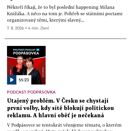
Někteří říkají, že to byl poslední happening Milana
Knížáka. A něco na tom je. Pohřeb se státními poctami
organizovaný těmi, kterými slavný...
7. 8. 2026 ▪ 4 min. čtení
55:23
PODCAST PODPÁSOVKA
Utajený problém. V Česku se chystají
první volby, kdy sítě blokují politickou
reklamu. A hlavní oběť je nečekaná
V Podpásovce se tentokrát věnujeme tématu, o kterém