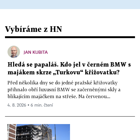
Vybíráme z HN
JAN KUBITA
Hledá se papaláš. Kdo jel v černém BMW s
majákem skrze „Turkovu“ křižovatku?
Před několika dny se do jedné pražské křižovatky
přihnalo obří luxusní BMW se začerněnými skly a
blikajícím majáčkem na střeše. Na červenou...
4. 8. 2026 ▪ 6 min. čtení