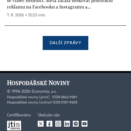
se vůbec nemluví. Meta začala blokovat politickou
reklamu na Facebooku a Instagramu a...
7. 8. 2026 ▪ 55:23 min.
DALŠÍ ZPRÁVY
©
1996-2026
Economia, a.s.
Hospodářské noviny (print) ISSN 0862-9587
Hospodářské noviny (online) ISSN 2787-950X
Certifikováno
Sledujte nás