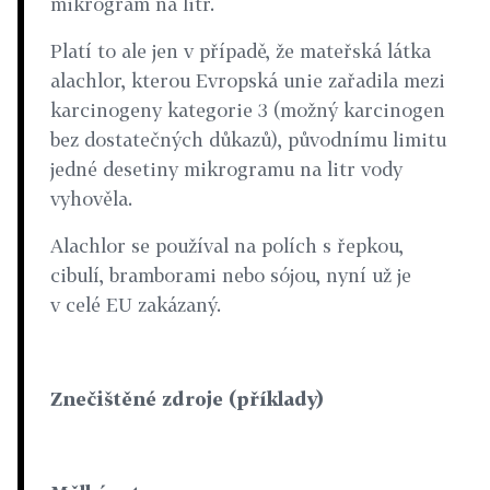
mikrogram na litr.
Platí to ale jen v případě, že mateřská látka
alachlor, kterou Evropská unie zařadila mezi
karcinogeny kategorie 3 (možný karcinogen
bez dostatečných důkazů), původnímu limitu
jedné desetiny mikrogramu na litr vody
vyhověla.
Alachlor se používal na polích s řepkou,
cibulí, bramborami nebo sójou, nyní už je
v celé EU zakázaný.
Znečištěné zdroje (příklady)