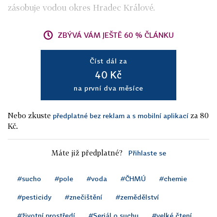
zásobuje vodou okres Hradec Králové.
ZBÝVÁ VÁM JEŠTĚ 60 % ČLÁNKU
Číst dál za
40 Kč
na první dva měsíce
Nebo zkuste
za 80
předplatné bez reklam a s mobilní aplikací
Kč.
Máte již předplatné?
Přihlaste se
#sucho
#pole
#voda
#ČHMÚ
#chemie
#pesticidy
#znečištění
#zemědělství
#životní prostředí
#Seriál o suchu
#velké čtení