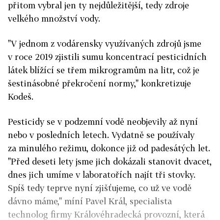
přitom vybral jen ty nejdůležitější, tedy zdroje
velkého množství vody.
"V jednom z vodárensky využívaných zdrojů jsme
v roce 2019 zjistili sumu koncentrací pesticidních
látek blížící se třem mikrogramům na litr, což je
šestinásobné překročení normy," konkretizuje
Kodeš.
Pesticidy se v podzemní vodě neobjevily až nyní
nebo v posledních letech. Vydatně se používaly
za minulého režimu, dokonce již od padesátých let.
"Před deseti lety jsme jich dokázali stanovit dvacet,
dnes jich umíme v laboratořích najít tři stovky.
Spíš tedy teprve nyní zjišťujeme, co už ve vodě
dávno máme," míní Pavel Král, specialista
technolog firmy Královéhradecká provozní, která