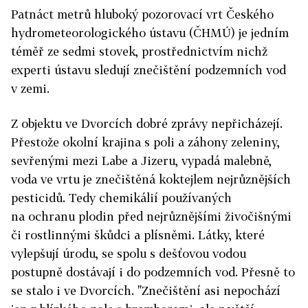
Patnáct metrů hluboký pozorovací vrt Českého
hydrometeorologického ústavu (ČHMÚ) je jedním
téměř ze sedmi stovek, prostřednictvím nichž
experti ústavu sledují znečištění podzemních vod
v zemi.
Z objektu ve Dvorcích dobré zprávy nepřicházejí.
Přestože okolní krajina s poli a záhony zeleniny,
sevřenými mezi Labe a Jizeru, vypadá malebně,
voda ve vrtu je znečištěná koktejlem nejrůznějších
pesticidů. Tedy chemikálií používaných
na ochranu plodin před nejrůznějšími živočišnými
či rostlinnými škůdci a plísněmi. Látky, které
vylepšují úrodu, se spolu s dešťovou vodou
postupně dostávají i do podzemních vod. Přesně to
se stalo i ve Dvorcích. "Znečištění asi nepochází