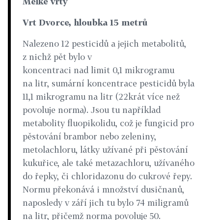
Mělké vrty
Vrt Dvorce, hloubka 15 metrů
Nalezeno 12 pesticidů a jejich metabolitů,
z nichž pět bylo v
koncentraci nad limit 0,1 mikrogramu
na litr, sumární koncentrace pesticidů byla
11,1 mikrogramu na litr (22krát více než
povoluje norma). Jsou tu například
metabolity fluopikolidu, což je fungicid pro
pěstování brambor nebo zeleniny,
metolachloru, látky užívané při pěstování
kukuřice, ale také metazachloru, užívaného
do řepky, či chloridazonu do cukrové řepy.
Normu překonává i množství dusičnanů,
naposledy v září jich tu bylo 74 miligramů
na litr, přičemž norma povoluje 50.