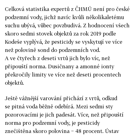
Celková statistika expertů z ČHMÚ není pro české
podzemní vody, jichž navíc kvůli několikaletému
suchu ubývá, vůbec povzbudivá. Z hodnocení všech
skoro sedmi stovek objektů za rok 2019 podle
Kodeše vyplývá, že pesticidy se vyskytují ve více
než polovině sond do podzemních vod.
A ve čtyřech z deseti vrtů jich bylo víc, než
připouští norma. Dusičnany a amonné ionty
překročily limity ve více než deseti procentech
objektů.
Ještě vážnější varování přichází z vrtů, odkud
se pitná voda běžně odebírá. Mezi sedmi sty
pozorovacími je jich padesát. Více, než připouští
norma pro podzemní vody, je pesticidy
znečištěna skoro polovina − 48 procent. Ústav