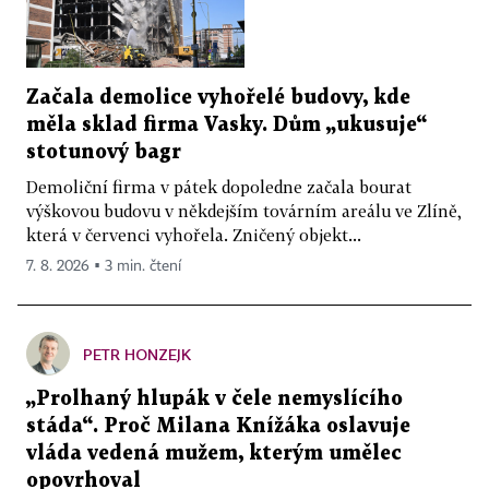
Začala demolice vyhořelé budovy, kde
měla sklad firma Vasky. Dům „ukusuje“
stotunový bagr
Demoliční firma v pátek dopoledne začala bourat
výškovou budovu v někdejším továrním areálu ve Zlíně,
která v červenci vyhořela. Zničený objekt...
7. 8. 2026 ▪ 3 min. čtení
PETR HONZEJK
„Prolhaný hlupák v čele nemyslícího
stáda“. Proč Milana Knížáka oslavuje
vláda vedená mužem, kterým umělec
opovrhoval