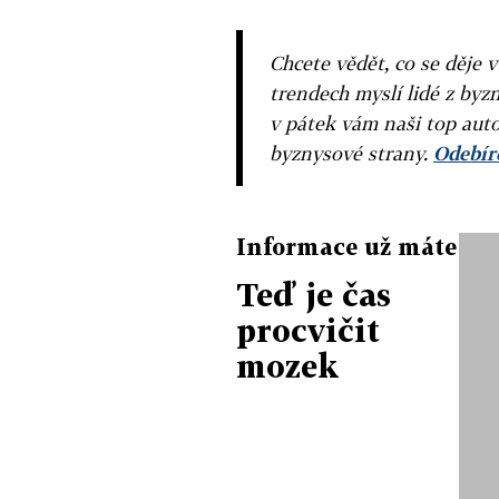
Chcete vědět, co se děje 
trendech myslí lidé z byzn
v pátek vám naši top auto
byznysové strany.
Odebíre
Informace už máte
Teď je čas
procvičit
mozek