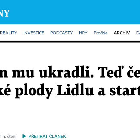
ARCHIV
REALITY
INVESTICE
PODCASTY
HRY
PročNe
D
 mu ukradli. Teď če
é plody Lidlu a star
PŘEHRÁT ČLÁNEK
in. čtení