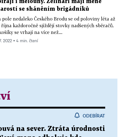
bírají i melouny. Zelináři mají méně
tarostí se sháněním brigádníků
 pole nedaleko Českého Brodu se od poloviny léta až
 října každoročně sjíždějí stovky nadšených sběračů.
košíky se vrhají na více než...
7. 2022 ▪ 4 min. čtení
ví
ODEBÍRAT
uvá na sever. Ztráta úrodnosti