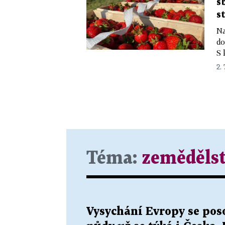
s
s
Na
do
S 
2. 
Téma:
zemědělst
Vysychání Evropy se poso