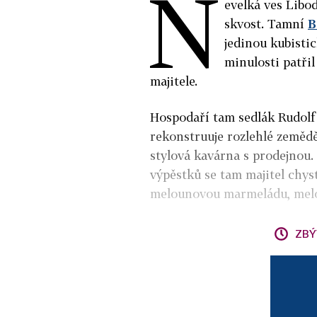
N
evelká ves Libo
skvost. Tamní
B
jedinou kubisti
minulosti patřil
majitele.
Hospodaří tam sedlák Rudolf 
rekonstruuje rozlehlé zemědě
stylová kavárna s prodejnou.
výpěstků se tam majitel chys
melounovou marmeládu, melo
ZBÝ