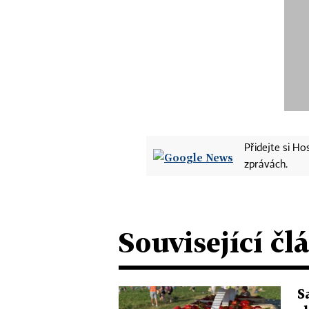
Přidejte si H
zprávách.
Související čl
S