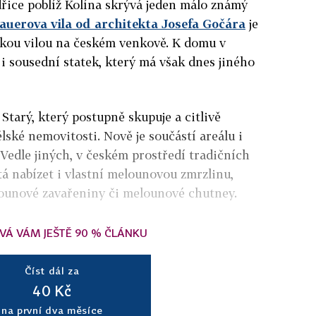
dřice poblíž Kolína skrývá jeden málo známý
auerova vila od architekta Josefa Gočára
je
ckou vilou na českém venkově. K domu v
 i sousední statek, který má však dnes jiného
Starý, který postupně skupuje a citlivě
lské nemovitosti. Nově je součástí areálu i
 Vedle jiných, v českém prostředí tradičních
tá nabízet i vlastní melounovou zmrzlinu,
unové zavařeniny či melounové chutney.
VÁ VÁM JEŠTĚ 90 % ČLÁNKU
Číst dál za
40 Kč
na první dva měsíce