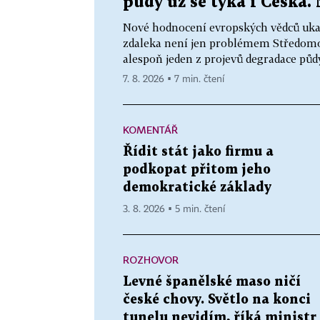
půdy už se týká i Česka
Nové hodnocení evropských vědců ukazu
zdaleka není jen problémem Středomo
alespoň jeden z projevů degradace půdy.
7. 8. 2026 ▪ 7 min. čtení
KOMENTÁŘ
Řídit stát jako firmu a
podkopat přitom jeho
demokratické základy
3. 8. 2026 ▪ 5 min. čtení
ROZHOVOR
Levné španělské maso ničí
české chovy. Světlo na konci
tunelu nevidím, říká ministr