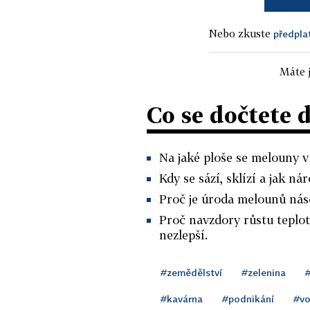
Nebo zkuste
předpla
Máte j
Co se dočtete 
Na jaké ploše se melouny v
Kdy se sází, sklízí a jak nár
Proč je úroda melounů násob
Proč navzdory růstu teplo
nezlepší.
#zemědělství
#zelenina
#
#kavárna
#podnikání
#v