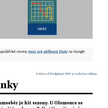
HRÁT
mezi své oblíbené tituly
ospodářské noviny
na Google
|
Předplatné HN+ je zcela bez reklam.
ánky
amosběr je hit sezony. U Olomouce se