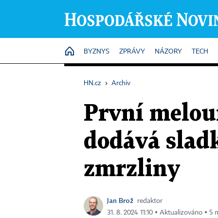
HOME
BYZNYS
ZPRÁVY
NÁZORY
TECH
HN.cz
›
Archiv
První meloun
dodává sladk
zmrzliny
Jan Brož
redaktor
31. 8. 2024 11:10 ▪ Aktualizováno ▪ 5 m