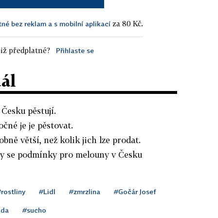
za 80 Kč.
tné bez reklam a s mobilní aplikací
iž předplatné?
Přihlaste se
dál
 Česku pěstují.
očné je je pěstovat.
ně větší, než kolik jich lze prodat.
ty se podmínky pro melouny v Česku
rostliny
#Lidl
#zmrzlina
#Gočár Josef
oda
#sucho