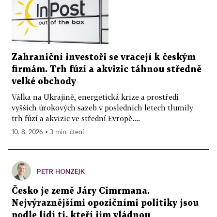
Zahraniční investoři se vracejí k českým
firmám. Trh fúzí a akvizic táhnou středně
velké obchody
Válka na Ukrajině, energetická krize a prostředí
vyšších úrokových sazeb v posledních letech tlumily
trh fúzí a akvizic ve střední Evropě....
10. 8. 2026 ▪ 3 min. čtení
PETR HONZEJK
Česko je země Járy Cimrmana.
Nejvýraznějšími opozičními politiky jsou
podle lidí ti, kteří jim vládnou