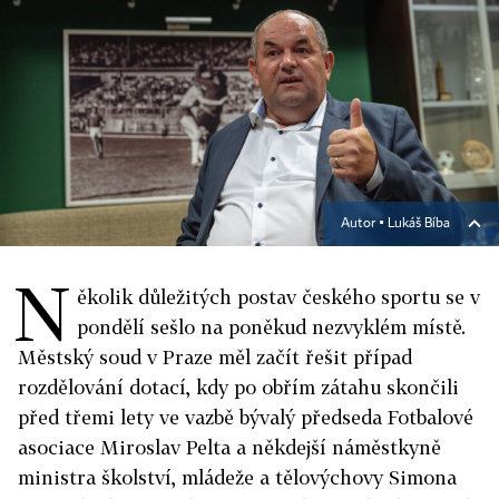
Autor ▪
Lukáš Bíba
N
ěkolik důležitých postav českého sportu se v
pondělí sešlo na poněkud nezvyklém místě.
Městský soud v Praze měl začít řešit případ
rozdělování dotací, kdy po obřím zátahu skončili
před třemi lety ve vazbě bývalý předseda Fotbalové
asociace Miroslav Pelta a někdejší náměstkyně
ministra školství, mládeže a tělovýchovy Simona