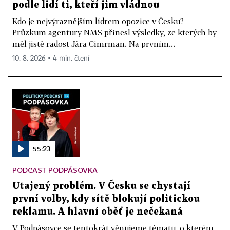
podle lidí ti, kteří jim vládnou
Kdo je nejvýraznějším lídrem opozice v Česku?
Průzkum agentury NMS přinesl výsledky, ze kterých by
měl jistě radost Jára Cimrman. Na prvním...
10. 8. 2026 ▪ 4 min. čtení
55:23
PODCAST PODPÁSOVKA
Utajený problém. V Česku se chystají
první volby, kdy sítě blokují politickou
reklamu. A hlavní oběť je nečekaná
V Podpásovce se tentokrát věnujeme tématu, o kterém