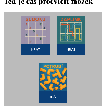
Teď je čas procvičit mozek
HRÁT
HRÁT
HRÁT