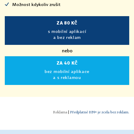
Možnost kdykoliv zrušit
ZA 80 KČ
s mobilní aplikací
a bez reklam
nebo
ZA 40 KČ
bez mobilní aplikace
a s reklamou
|
Předplatné HN+ je zcela bez reklam.