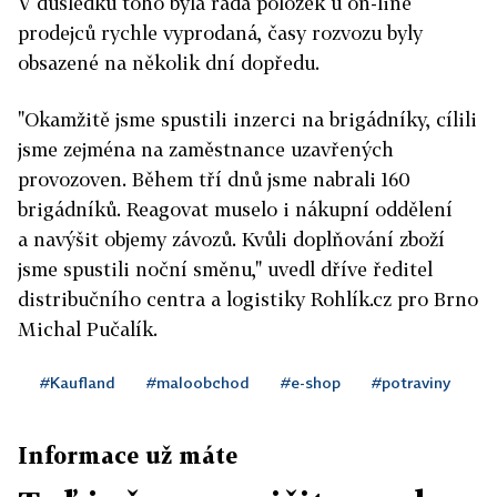
V důsledku toho byla řada položek u on-line
prodejců rychle vyprodaná, časy rozvozu byly
obsazené na několik dní dopředu.
"Okamžitě jsme spustili inzerci na brigádníky, cílili
jsme zejména na zaměstnance uzavřených
provozoven. Během tří dnů jsme nabrali 160
brigádníků. Reagovat muselo i nákupní oddělení
a navýšit objemy závozů. Kvůli doplňování zboží
jsme spustili noční směnu," uvedl dříve ředitel
distribučního centra a logistiky Rohlík.cz pro Brno
Michal Pučalík.
#Kaufland
#maloobchod
#e-shop
#potraviny
Informace už máte