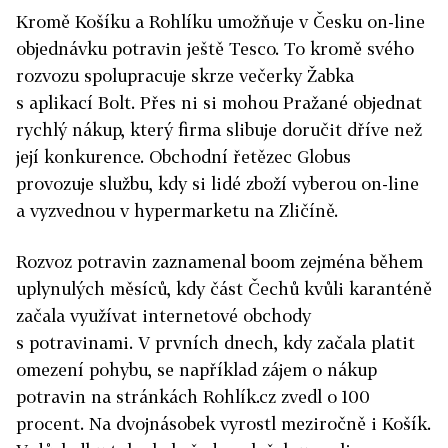
Kromě Košíku a Rohlíku umožňuje v Česku on-line
objednávku potravin ještě Tesco. To kromě svého
rozvozu spolupracuje skrze večerky Žabka
s aplikací Bolt. Přes ni si mohou Pražané objednat
rychlý nákup, který firma slibuje doručit dříve než
její konkurence. Obchodní řetězec Globus
provozuje službu, kdy si lidé zboží vyberou on-line
a vyzvednou v hypermarketu na Zličíně.
Rozvoz potravin zaznamenal boom zejména během
uplynulých měsíců, kdy část Čechů kvůli karanténě
začala využívat internetové obchody
s potravinami. V prvních dnech, kdy začala platit
omezení pohybu, se například zájem o nákup
potravin na stránkách Rohlík.cz zvedl o 100
procent. Na dvojnásobek vyrostl meziročně i Košík.