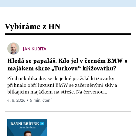
Vybíráme z HN
JAN KUBITA
Hledá se papaláš. Kdo jel v černém BMW s
majákem skrze „Turkovu“ křižovatku?
Před několika dny se do jedné pražské křižovatky
přihnalo obří luxusní BMW se začerněnými skly a
blikajícím majáčkem na střeše. Na červenou...
4. 8. 2026 ▪ 6 min. čtení