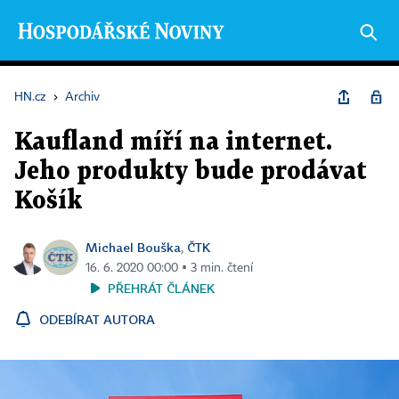
HN.cz
›
Archiv
Kaufland míří na internet.
Jeho produkty bude prodávat
Košík
Michael Bouška
ČTK
,
16. 6. 2020 00:00 ▪ 3 min. čtení
PŘEHRÁT ČLÁNEK
ODEBÍRAT AUTORA