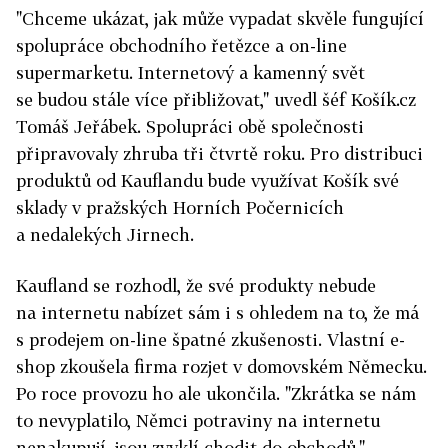
"Chceme ukázat, jak může vypadat skvěle fungující
spolupráce obchodního řetězce a on-line
supermarketu. Internetový a kamenný svět
se budou stále více přibližovat," uvedl šéf Košík.cz
Tomáš ­Jeřábek. Spolupráci obě společnosti
připravovaly zhruba tři čtvrtě roku. Pro distribuci
produktů od Kauflandu bude využívat Košík své
sklady v pražských Horních Počernicích
a nedalekých Jirnech.
Kaufland se rozhodl, že své produkty nebude
na internetu nabízet sám i s ohledem na to, že má
s prodejem on-line špatné zkušenosti. Vlastní e-
shop zkoušela firma rozjet v domovském Německu.
Po roce provozu ho ale ukončila. "Zkrátka se nám
to nevyplatilo, Němci potraviny na internetu
nenakupují, jsou zvyklí chodit do obchodů,"