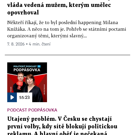
vláda vedená mužem, kterým umělec
opovrhoval
Někteří říkají, že to byl poslední happening Milana
Knížáka. A něco na tom je. Pohřeb se státními poctami
organizovaný těmi, kterými slavný...
7. 8. 2026 ▪ 4 min. čtení
55:23
PODCAST PODPÁSOVKA
Utajený problém. V Česku se chystají
první volby, kdy sítě blokují politickou
reklamu. A hlavní oběť je nečekaná