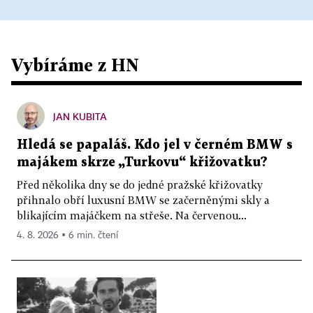
Vybíráme z HN
JAN KUBITA
Hledá se papaláš. Kdo jel v černém BMW s
majákem skrze „Turkovu“ křižovatku?
Před několika dny se do jedné pražské křižovatky
přihnalo obří luxusní BMW se začerněnými skly a
blikajícím majáčkem na střeše. Na červenou...
4. 8. 2026 ▪ 6 min. čtení