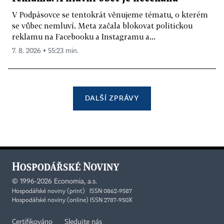
V Podpásovce se tentokrát věnujeme tématu, o kterém
se vůbec nemluví. Meta začala blokovat politickou
reklamu na Facebooku a Instagramu a...
7. 8. 2026 ▪ 55:23 min.
DALŠÍ ZPRÁVY
©
1996-2026
Economia, a.s.
Hospodářské noviny (print) ISSN 0862-9587
Hospodářské noviny (online) ISSN 2787-950X
Certifikováno
Sledujte nás