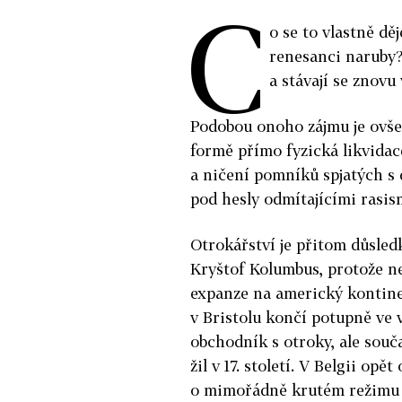
C
o se to vlastně d
renesanci naruby?
a stávají se znov
Podobou onoho zájmu je ovše
formě přímo fyzická likvidac
a ničení pomníků spjatých s
pod hesly odmítajícími rasis
Otrokářství je přitom důsled
Kryštof Kolumbus, protože ne
expanze na americký kontine
v Bristolu končí potupně ve 
obchodník s otroky, ale souč
žil v 17. století. V Belgii opět
o mimořádně krutém režimu 