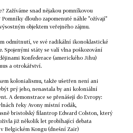
ěje? Zažíváme snad nějakou pomníkovou
 Pomníky dlouho zapomenuté náhle "ožívají"
u výsostným objektem veřejného zájmu.
m odmítnutí, ve své radikální ikonoklastické
e. Spojenými státy se valí vlna poškozování
 dějinami Konfederace (amerického Jihu)
mus a otrokářství.
kem kolonialismu, takže ušetřen není ani
být prý jeho, nenastala by ani koloniální
nt. A demonstrace se přenášejí do Evropy:
vlnách řeky Avony místní rodák,
asně bristolský filantrop Edward Colston, který
 oživla již několik let probíhající debata
v Belgickém Kongu (dnešní Zair)