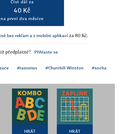
Číst dál za
40 Kč
na první dva měsíce
za 80 Kč.
tné bez reklam a s mobilní aplikací
iž předplatné?
Přihlaste se
izace
#rasismus
#Churchill Winston
#socha
HRÁT
HRÁT