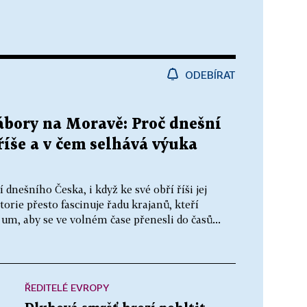
ODEBÍRAT
ábory na Moravě: Proč dnešní
říše a v čem selhává výuka
dnešního Česka, i když ke své obří říši jej
storie přesto fascinuje řadu krajanů, kteří
 um, aby se ve volném čase přenesli do časů...
ŘEDITELÉ EVROPY