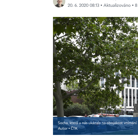
20. 6. 2020 08:13 ▪ Aktualizováno ▪ 8
Socha, která u nás ukázala na obojakost vnímání
Autor ▪
ČTK