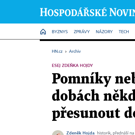
HOME
BYZNYS
ZPRÁVY
NÁZORY
TECH
HN.cz
›
Archiv
ESEJ ZDEŇKA HOJDY
Pomníky ne
dobách někd
přesunout d
Zdeněk Hojda
historik, přednáší n