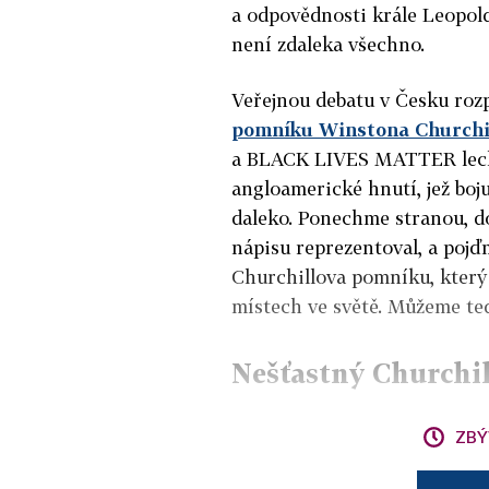
a odpovědnosti krále Leopold
není zdaleka všechno.
Veřejnou debatu v Česku roz
pomníku Winstona Churchi
a BLACK LIVES MATTER lecko
angloamerické hnutí, jež boj
daleko. Ponechme stranou, do
nápisu reprezentoval, a pojď
Churchillova pomníku, který 
místech ve světě. Můžeme te
Nešťastný Churchil
ZBÝ