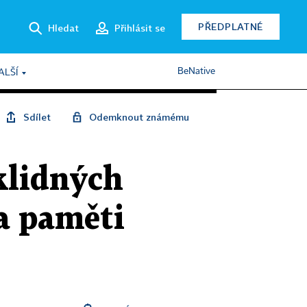
PŘEDPLATNÉ
Hledat
Přihlásit se
BeNative
ALŠÍ
Sdílet
Odemknout známému
klidných
a paměti