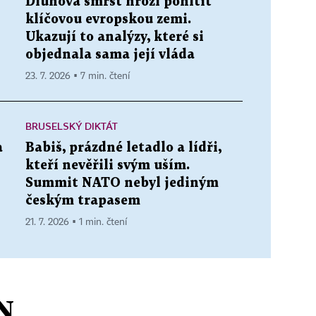
Dluhová smršť hrozí pohltit
klíčovou evropskou zemi.
Ukazují to analýzy, které si
objednala sama její vláda
23. 7. 2026 ▪ 7 min. čtení
BRUSELSKÝ DIKTÁT
a
Babiš, prázdné letadlo a lídři,
kteří nevěřili svým uším.
Summit NATO nebyl jediným
českým trapasem
21. 7. 2026 ▪ 1 min. čtení
N