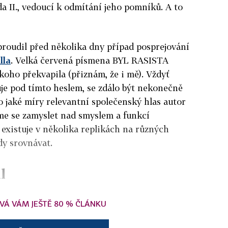
a II., vedoucí k odmítání jeho pomníků. A to
proudil před několika dny případ posprejování
lla
. Velká červená písmena BYL RASISTA
ho překvapila (přiznám, že i mě). Vždyť
uje pod tímto heslem, se zdálo být nekonečně
 jaké míry relevantní společenský hlas autor
me se zamyslet nad smyslem a funkcí
existuje v několika replikách na různých
dy srovnávat.
l
VÁ VÁM JEŠTĚ 80 % ČLÁNKU