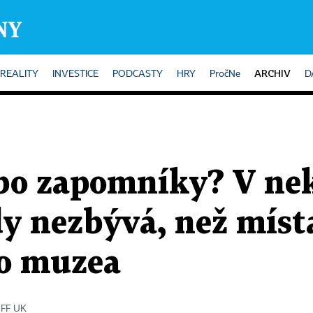
ARCHIV
REALITY
INVESTICE
PODCASTY
HRY
PročNe
D
bo zapomníky? V ne
y nezbývá, než míst
o muzea
a FF UK