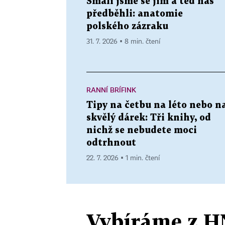
Smáli jsme se jim a teď nás
předběhli: anatomie
polského zázraku
31. 7. 2026 ▪ 8 min. čtení
RANNÍ BRÍFINK
Tipy na četbu na léto nebo n
skvělý dárek: Tři knihy, od
nichž se nebudete moci
odtrhnout
22. 7. 2026 ▪ 1 min. čtení
Vybíráme z H