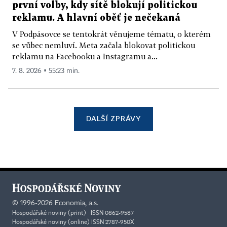
první volby, kdy sítě blokují politickou
reklamu. A hlavní oběť je nečekaná
V Podpásovce se tentokrát věnujeme tématu, o kterém
se vůbec nemluví. Meta začala blokovat politickou
reklamu na Facebooku a Instagramu a...
7. 8. 2026 ▪ 55:23 min.
DALŠÍ ZPRÁVY
©
1996-2026
Economia, a.s.
Hospodářské noviny (print) ISSN 0862-9587
Hospodářské noviny (online) ISSN 2787-950X