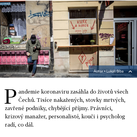
Autor ▪
Lukáš Bíba
P
andemie koronaviru zasáhla do životů všech
Čechů. Tisíce nakažených, stovky mrtvých,
zavřené podniky, chybějící příjmy. Právníci,
krizový manažer, personalisté, kouči i psycholog
radí, co dál.