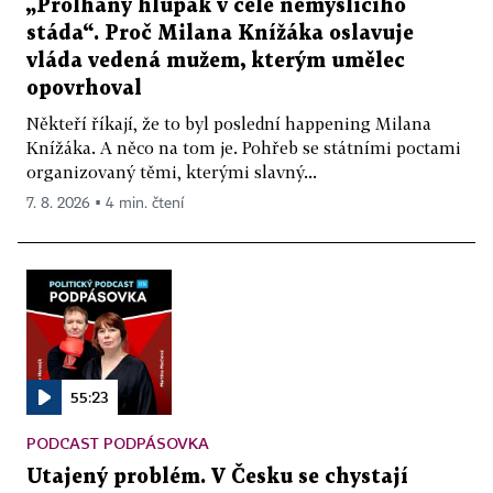
„Prolhaný hlupák v čele nemyslícího
stáda“. Proč Milana Knížáka oslavuje
vláda vedená mužem, kterým umělec
opovrhoval
Někteří říkají, že to byl poslední happening Milana
Knížáka. A něco na tom je. Pohřeb se státními poctami
organizovaný těmi, kterými slavný...
7. 8. 2026 ▪ 4 min. čtení
55:23
PODCAST PODPÁSOVKA
Utajený problém. V Česku se chystají