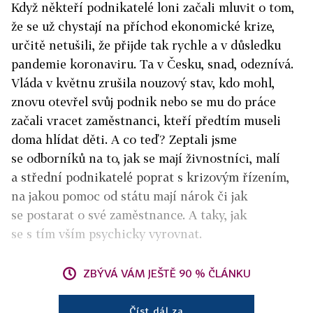
Když někteří podnikatelé loni začali mluvit o tom,
že se už chystají na příchod ekonomické krize,
určitě netušili, že přijde tak rychle a v důsledku
pandemie koronaviru. Ta v Česku, snad, odeznívá.
Vláda v květnu zrušila nouzový stav, kdo mohl,
znovu otevřel svůj podnik nebo se mu do práce
začali vracet zaměstnanci, kteří předtím museli
doma hlídat děti. A co teď? Zeptali jsme
se odborníků na to, jak se mají živnostníci, malí
a střední podnikatelé poprat s krizovým řízením,
na jakou pomoc od státu mají nárok či jak
se postarat o své zaměstnance. A taky, jak
se s tím vším psychicky vyrovnat.
ZBÝVÁ VÁM JEŠTĚ 90 % ČLÁNKU
Číst dál za