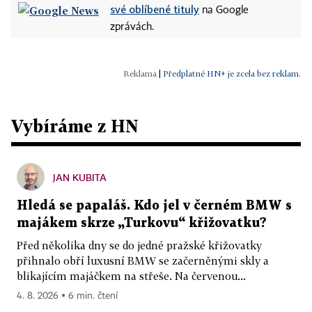
své oblíbené tituly
na Google
zprávách.
|
Předplatné HN+ je zcela bez reklam.
Vybíráme z HN
JAN KUBITA
Hledá se papaláš. Kdo jel v černém BMW s
majákem skrze „Turkovu“ křižovatku?
Před několika dny se do jedné pražské křižovatky
přihnalo obří luxusní BMW se začerněnými skly a
blikajícím majáčkem na střeše. Na červenou...
4. 8. 2026 ▪ 6 min. čtení