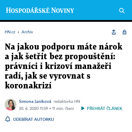
HN.cz
›
Archiv
Na jakou podporu máte nárok
a jak šetřit bez propouštění:
právníci i krizoví manažeři
radí, jak se vyrovnat s
koronakrizí
Simona Janíková
redaktorka HN
PŘEHRÁT ČLÁNEK
30. 6. 2020 11:59 ▪ 11 min. čtení
ODEBÍRAT AUTORKU