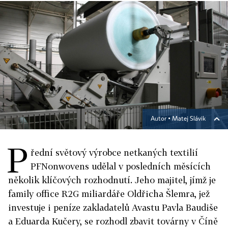
Autor ▪
Matej Slávik
P
řední světový výrobce netkaných textilií
PFNonwovens udělal v posledních měsících
několik klíčových rozhodnutí. Jeho majitel, jímž je
family office R2G miliardáře Oldřicha Šlemra, jež
investuje i peníze zakladatelů Avastu Pavla Baudiše
a Eduarda Kučery, se rozhodl zbavit továrny v Číně