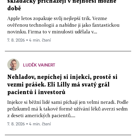
skládačky přicházejí v nejhorší možné
době
Apple letos zopakuje svůj nejlepší trik. Vezme
ověřenou technologii a nabídne ji jako fantastickou
novinku. Firma to v minulosti udělala v...
7. 8. 2026 ▪ 4 min. čtení
LUDĚK VAINERT
Nehladov, nepíchej si injekci, prostě si
vezmi prášek. Eli Lilly má svatý grál
pacientů i investorů
Injekce si běžní lidé sami píchají jen velmi neradi. Podle
průzkumů má k takové formě užívání léků averzi sedm
z deseti amerických pacientů....
7. 8. 2026 ▪ 4 min. čtení