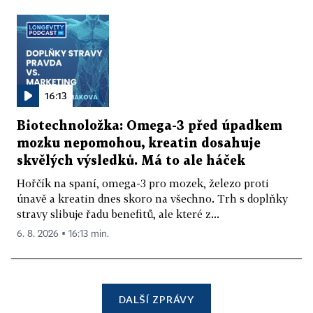
16:13
Biotechnoložka: Omega-3 před úpadkem
mozku nepomohou, kreatin dosahuje
skvělých výsledků. Má to ale háček
Hořčík na spaní, omega-3 pro mozek, železo proti
únavě a kreatin dnes skoro na všechno. Trh s doplňky
stravy slibuje řadu benefitů, ale které z...
6. 8. 2026 ▪ 16:13 min.
DALŠÍ ZPRÁVY