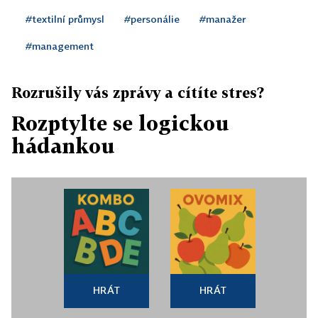
#textilní průmysl
#personálie
#manažer
#management
Rozrušily vás zprávy a cítíte stres?
Rozptylte se logickou
hádankou
HRÁT
HRÁT