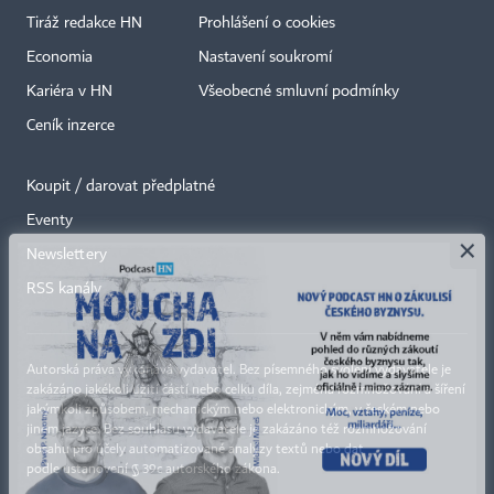
Tiráž redakce HN
Prohlášení o cookies
Economia
Nastavení soukromí
Kariéra v HN
Všeobecné smluvní podmínky
Ceník inzerce
Koupit / darovat předplatné
Eventy
×
Newslettery
RSS kanály
Autorská práva vykonává vydavatel. Bez písemného svolení vydavatele je
zakázáno jakékoli užití částí nebo celku díla, zejména rozmnožování a šíření
jakýmkoli způsobem, mechanickým nebo elektronickým, v českém nebo
jiném jazyce. Bez souhlasu vydavatele je zakázáno též rozmnožování
obsahu pro účely automatizované analýzy textů nebo dat
podle ustanovení § 39c autorského zákona.