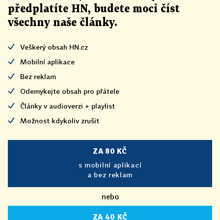
předplatíte HN, budete moci číst
všechny naše články
.
Veškerý obsah HN.cz
Mobilní aplikace
Bez reklam
Odemykejte obsah pro přátele
Články v audioverzi + playlist
Možnost kdykoliv zrušit
ZA 80 KČ
s mobilní aplikací
a bez reklam
nebo
ZA 40 KČ