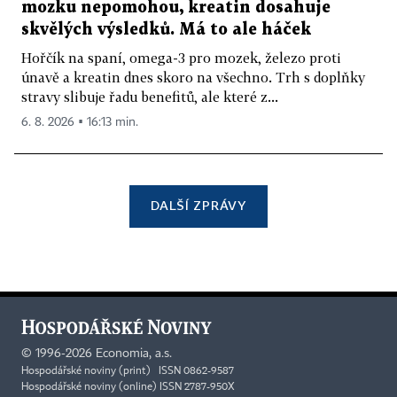
mozku nepomohou, kreatin dosahuje
skvělých výsledků. Má to ale háček
Hořčík na spaní, omega-3 pro mozek, železo proti
únavě a kreatin dnes skoro na všechno. Trh s doplňky
stravy slibuje řadu benefitů, ale které z...
6. 8. 2026 ▪ 16:13 min.
DALŠÍ ZPRÁVY
©
1996-2026
Economia, a.s.
Hospodářské noviny (print) ISSN 0862-9587
Hospodářské noviny (online) ISSN 2787-950X