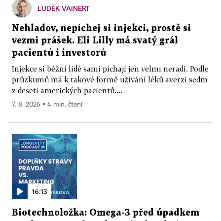
LUDĚK VAINERT
Nehladov, nepíchej si injekci, prostě si
vezmi prášek. Eli Lilly má svatý grál
pacientů i investorů
Injekce si běžní lidé sami píchají jen velmi neradi. Podle
průzkumů má k takové formě užívání léků averzi sedm
z deseti amerických pacientů....
7. 8. 2026 ▪ 4 min. čtení
16:13
Biotechnoložka: Omega-3 před úpadkem