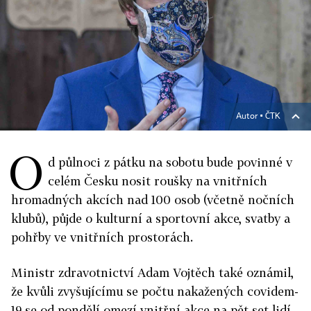
Autor ▪
ČTK
O
d půlnoci z pátku na sobotu bude povinné v
celém Česku nosit roušky na vnitřních
hromadných akcích nad 100 osob (včetně nočních
klubů), půjde o kulturní a sportovní akce, svatby a
pohřby ve vnitřních prostorách.
Ministr zdravotnictví Adam Vojtěch také oznámil,
že kvůli zvyšujícímu se počtu nakažených covidem-
19 se od pondělí omezí vnitřní akce na pět set lidí