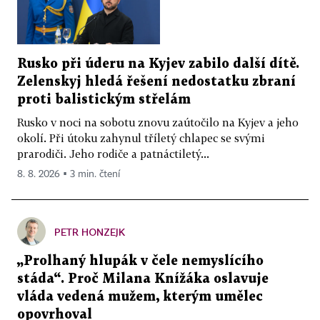
Rusko při úderu na Kyjev zabilo další dítě.
Zelenskyj hledá řešení nedostatku zbraní
proti balistickým střelám
Rusko v noci na sobotu znovu zaútočilo na Kyjev a jeho
okolí. Při útoku zahynul tříletý chlapec se svými
prarodiči. Jeho rodiče a patnáctiletý...
8. 8. 2026 ▪ 3 min. čtení
PETR HONZEJK
„Prolhaný hlupák v čele nemyslícího
stáda“. Proč Milana Knížáka oslavuje
vláda vedená mužem, kterým umělec
opovrhoval