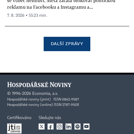
se vůbec nemluví. Meta začala blokovat politickou
reklamu na Facebooku a Instagramu a...
7. 8. 2026 ▪ 55:23 min.
DALŠÍ ZPRÁVY
©
1996-2026
Economia, a.s.
Hospodářské noviny (print) ISSN 0862-9587
Hospodářské noviny (online) ISSN 2787-950X
Certifikováno
Sledujte nás