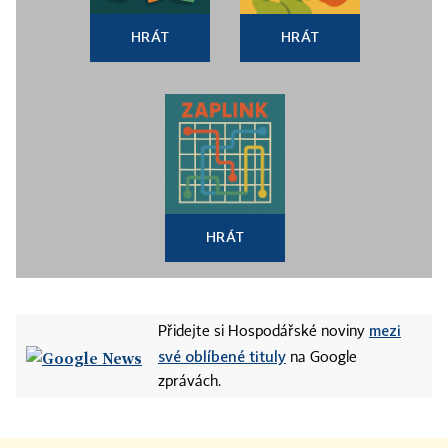
HRÁT
HRÁT
HRÁT
mezi
Přidejte si Hospodářské noviny
své oblíbené tituly
na Google
zprávách.