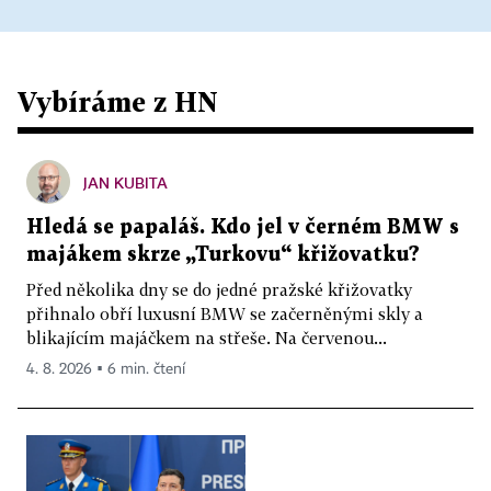
Vybíráme z HN
JAN KUBITA
Hledá se papaláš. Kdo jel v černém BMW s
majákem skrze „Turkovu“ křižovatku?
Před několika dny se do jedné pražské křižovatky
přihnalo obří luxusní BMW se začerněnými skly a
blikajícím majáčkem na střeše. Na červenou...
4. 8. 2026 ▪ 6 min. čtení