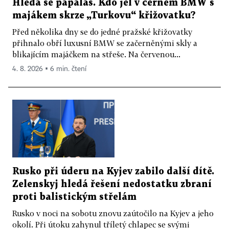
Hledá se papaláš. Kdo jel v černém BMW s
majákem skrze „Turkovu“ křižovatku?
Před několika dny se do jedné pražské křižovatky
přihnalo obří luxusní BMW se začerněnými skly a
blikajícím majáčkem na střeše. Na červenou...
4. 8. 2026 ▪ 6 min. čtení
Rusko při úderu na Kyjev zabilo další dítě.
Zelenskyj hledá řešení nedostatku zbraní
proti balistickým střelám
Rusko v noci na sobotu znovu zaútočilo na Kyjev a jeho
okolí. Při útoku zahynul tříletý chlapec se svými