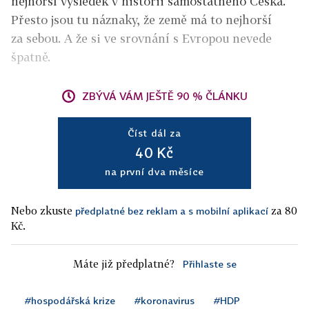
nejhorší výsledek v historii samostatného Česka.
Přesto jsou tu náznaky, že země má to nejhorší
za sebou. A že si ve srovnání s Evropou nevede
špatně.
ZBÝVÁ VÁM JEŠTĚ 90 % ČLÁNKU
Číst dál za
40 Kč
na první dva měsíce
Nebo zkuste
za 80
předplatné bez reklam a s mobilní aplikací
Kč.
Máte již předplatné?
Přihlaste se
#hospodářská krize
#koronavirus
#HDP