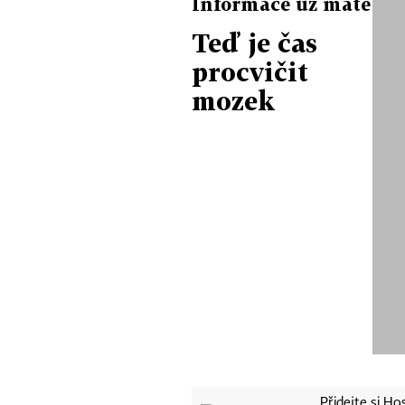
Informace už máte
Teď je čas
procvičit
mozek
Přidejte si H