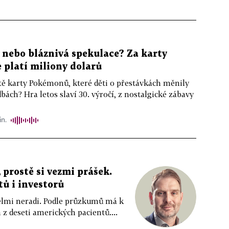
, nebo bláznivá spekulace? Za karty
platí miliony dolarů
ště karty Pokémonů, které děti o přestávkách měnily
bách? Hra letos slaví 30. výročí, z nostalgické zábavy
in.
 prostě si vezmi prášek.
tů i investorů
 velmi neradi. Podle průzkumů má k
z deseti amerických pacientů....