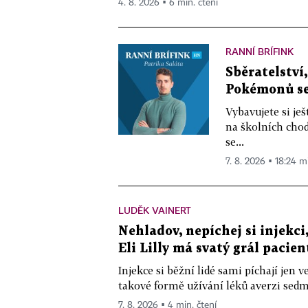
4. 8. 2026 ▪ 6 min. čtení
RANNÍ BRÍFINK
Sběratelství
Pokémonů se 
Vybavujete si je
na školních chod
se...
7. 8. 2026 ▪ 18:24 m
LUDĚK VAINERT
Nehladov, nepíchej si injekci,
Eli Lilly má svatý grál pacien
Injekce si běžní lidé sami píchají jen
takové formě užívání léků averzi sedm 
7. 8. 2026 ▪ 4 min. čtení