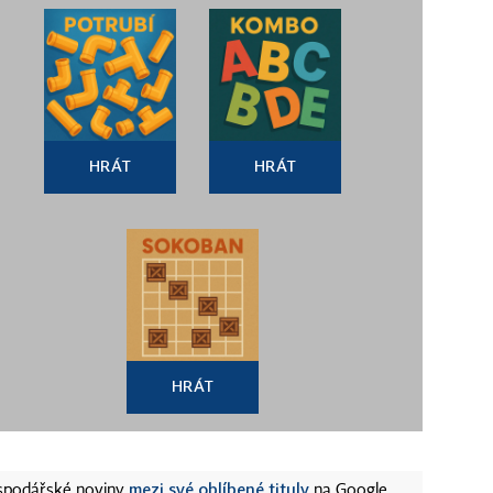
HRÁT
HRÁT
HRÁT
mezi své oblíbené tituly
ospodářské noviny
na Google