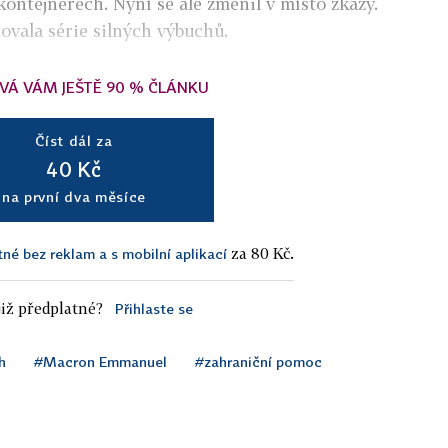
 kontejnerech. Nyní se ale změnil v místo zkázy.
ovala série silných výbuchů.
VÁ VÁM JEŠTĚ 90 % ČLÁNKU
Číst dál za
40 Kč
na první dva měsíce
za 80 Kč.
tné bez reklam a s mobilní aplikací
iž předplatné?
Přihlaste se
h
#Macron Emmanuel
#zahraniční pomoc