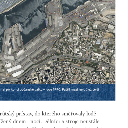
zí po konci občanské války v roce 1990. Patřil mezi nejdůležitější
jrútský přístav, do kterého směřovaly lodě
tížený dnem i nocí. Dělníci a stroje neustále