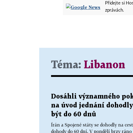
Přidejte si H
zprávách.
Téma:
Libanon
Dosáhli významného pokr
na úvod jednání dohodly
být do 60 dnů
Írán a Spojené státy se dohodly na ce
dohody do 60 dní. V pondělí brzy ráno 