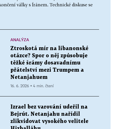
končení války s Íránem. Technické diskuse se
ANALÝZA
Ztroskotá mír na libanonské
otázce? Spor o něj způsobuje
těžké šrámy dosavadnímu
přátelství mezi Trumpem a
Netanjahuem
16. 6. 2026 ▪ 4 min. čtení
Izrael bez varování udeřil na
Bejrút. Netanjahu nařídil
zlikvidovat vysokého velitele
Hizballáhu