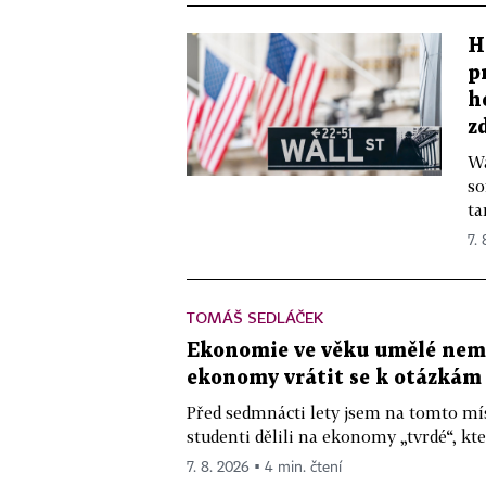
H
p
h
z
Wa
so
ta
7.
TOMÁŠ SEDLÁČEK
Ekonomie ve věku umělé nemys
ekonomy vrátit se k otázkám
Před sedmnácti lety jsem na tomto mís
studenti dělili na ekonomy „tvrdé“, kte
7. 8. 2026 ▪ 4 min. čtení