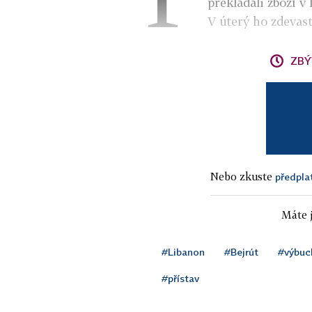
překládali zboží v
V úterý ho zdevast
ZBÝ
Nebo zkuste
předpla
Máte j
#Libanon
#Bejrút
#výbuc
#přístav