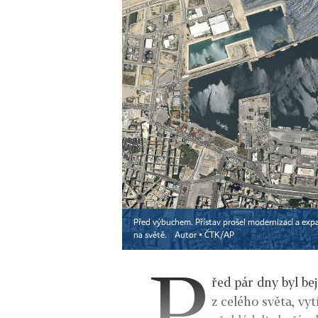
Před výbuchem. Přístav prošel modernizací a expan
na světě.
Autor ▪
ČTK/AP
P
řed pár dny byl be
z celého světa, vy