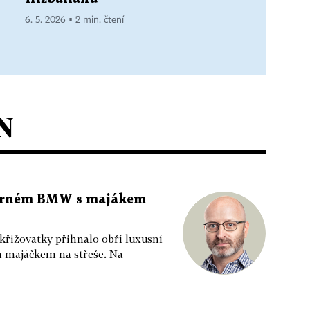
6. 5. 2026 ▪ 2 min. čtení
N
 černém BMW s majákem
 křižovatky přihnalo obří luxusní
m majáčkem na střeše. Na