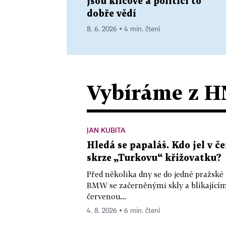
jsou klíčové a politici to
dobře vědí
8. 6. 2026 ▪ 4 min. čtení
Vybíráme z H
JAN KUBITA
Hledá se papaláš. Kdo jel v
skrze „Turkovu“ křižovatku?
Před několika dny se do jedné pražské
BMW se začerněnými skly a blikající
červenou...
4. 8. 2026 ▪ 6 min. čtení