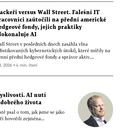
ackeři versus Wall Street. Falešní IT
racovníci zaútočili na přední americké
edgeové fondy, jejich praktiky
dokonaluje AI
ll Street v posledních dnech zasáhla vlna
fistikovaných kybernetických útoků, které mířily na
mní přední hedgeové fondy a správce aktiv....
 8. 2026 ▪ 4 min. čtení
livosti. AI nutí
 dobrého života
tě psal o tom, jak jsme se jako
ří hovořili zejména...