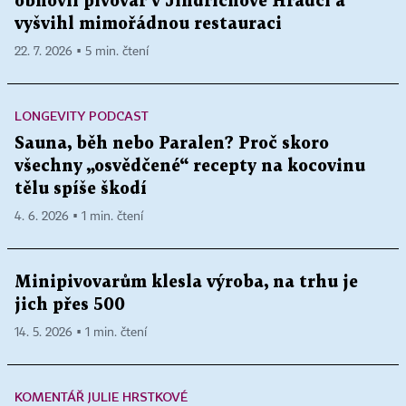
obnovil pivovar v Jindřichově Hradci a
vyšvihl mimořádnou restauraci
22. 7. 2026 ▪ 5 min. čtení
LONGEVITY PODCAST
Sauna, běh nebo Paralen? Proč skoro
všechny „osvědčené“ recepty na kocovinu
tělu spíše škodí
4. 6. 2026 ▪ 1 min. čtení
Minipivovarům klesla výroba, na trhu je
jich přes 500
14. 5. 2026 ▪ 1 min. čtení
KOMENTÁŘ JULIE HRSTKOVÉ