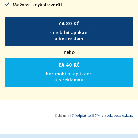
Možnost kdykoliv zrušit
ZA 80 KČ
s mobilní aplikací
a bez reklam
nebo
ZA 40 KČ
bez mobilní aplikace
a s reklamou
|
Předplatné HN+ je zcela bez reklam.