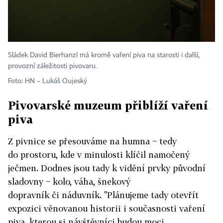
Sládek David Bierhanzl má kromě vaření piva na starosti i další,
provozní záležitosti pivovaru.
Foto: HN – Lukáš Oujeský
Pivovarské muzeum přiblíží vaření
piva
Z pivnice se přesouváme na humna − tedy
do prostoru, kde v minulosti klíčil namočený
ječmen. Dodnes jsou tady k vidění prvky původní
sladovny − kolo, váha, šnekový
dopravník či náduvník. "Plánujeme tady otevřít
expozici věnovanou historii i současnosti vaření
piva, kterou si návštěvníci budou moci