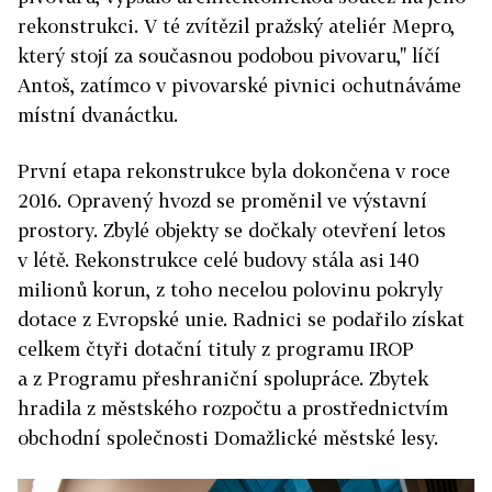
rekonstrukci. V té zvítězil pražský ateliér Mepro,
který stojí za současnou podobou pivovaru," líčí
Antoš, zatímco v pivovarské pivnici ochutnáváme
místní dvanáctku.
První etapa rekonstrukce byla dokončena v roce
2016. Opravený hvozd se proměnil ve výstavní
prostory. Zbylé objekty se dočkaly otevření letos
v létě. Rekonstrukce celé budovy stála asi 140
milionů korun, z toho necelou polovinu pokryly
dotace z Evropské unie. Radnici se podařilo získat
celkem čtyři dotační tituly z programu IROP
a z Programu přeshraniční spolupráce. Zbytek
hradila z městského rozpočtu a prostřednictvím
obchodní společnosti Domažlické městské lesy.