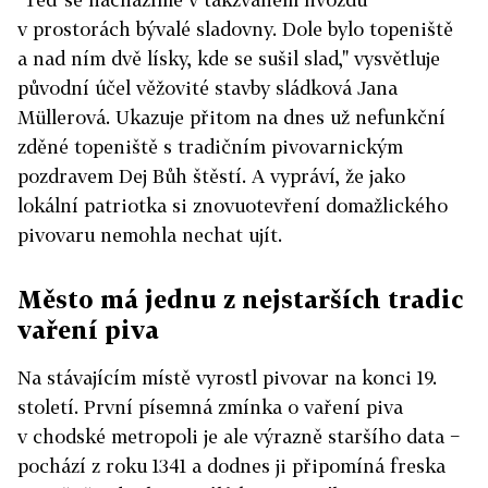
v prostorách bývalé sladovny. Dole bylo topeniště
a nad ním dvě lísky, kde se sušil slad," vysvětluje
původní účel věžovité stavby sládková Jana
Müllerová. Ukazuje přitom na dnes už nefunkční
zděné topeniště s tradičním pivovarnickým
pozdravem Dej Bůh štěstí. A vypráví, že jako
lokální patriotka si znovuotevření domažlického
pivovaru nemohla nechat ujít.
Město má jednu z nejstarších tradic
vaření piva
Na stávajícím místě vyrostl pivovar na konci 19.
století. První písemná zmínka o vaření piva
v chodské metropoli je ale výrazně staršího data −
pochází z roku 1341 a dodnes ji připomíná freska