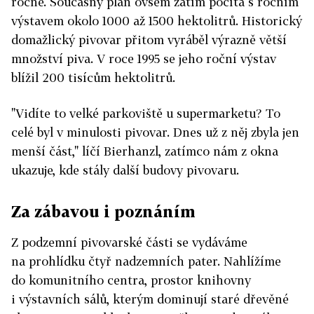
ročně. Současný plán ovšem zatím počítá s ročním
výstavem okolo 1000 až 1500 hektolitrů. Historický
domažlický pivovar přitom vyráběl výrazně větší
množství piva. V roce 1995 se jeho roční výstav
blížil 200 tisícům hektolitrů.
"Vidíte to velké parkoviště u supermarketu? To
celé byl v minulosti pivovar. Dnes už z něj zbyla jen
menší část," líčí Bierhanzl, zatímco nám z okna
ukazuje, kde stály další budovy pivovaru.
Za zábavou i poznáním
Z podzemní pivovarské části se vydáváme
na prohlídku čtyř nadzemních pater. Nahlížíme
do komunitního centra, prostor knihovny
i výstavních sálů, kterým dominují staré dřevěné