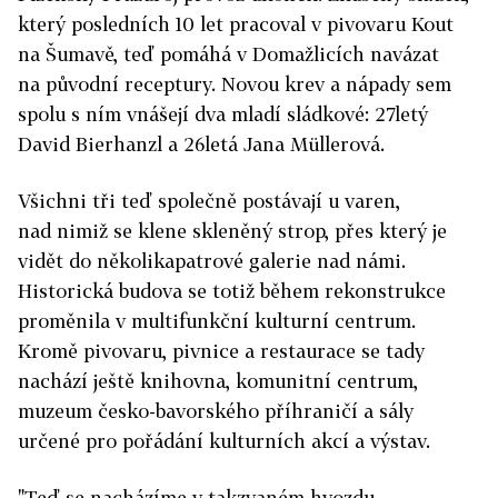
který posledních 10 let pracoval v pivovaru Kout
na Šumavě, teď pomáhá v Domažlicích navázat
na původní receptury. Novou krev a nápady sem
spolu s ním vnášejí dva mladí sládkové: 27letý
David Bierhanzl a 26letá Jana Müllerová.
Všichni tři teď společně postávají u varen,
nad nimiž se klene skleněný strop, přes který je
vidět do několikapatrové galerie nad námi.
Historická budova se totiž během rekonstrukce
proměnila v multifunkční kulturní centrum.
Kromě pivovaru, pivnice a restaurace se tady
nachází ještě knihovna, komunitní centrum,
muzeum česko-bavorského příhraničí a sály
určené pro pořádání kulturních akcí a výstav.
"Teď se nacházíme v takzvaném hvozdu