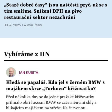
„Staré dobré časy“ jsou naštěstí pryč, už se s
tím smiřme. Snížení DPH na pivo
restaurační sektor nezachrání
30. 4. 2026 ▪ 4 min. čtení
Vybíráme z HN
JAN KUBITA
Hledá se papaláš. Kdo jel v černém BMW s
majákem skrze „Turkovu“ křižovatku?
Před několika dny se do jedné pražské křižovatky
přihnalo obří luxusní BMW se začerněnými skly a
blikajícím majáčkem na střeše. Na červenou...