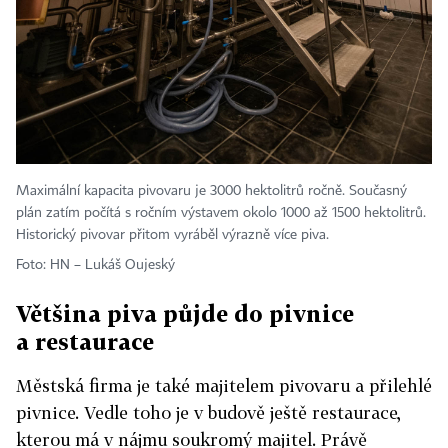
Maximální kapacita pivovaru je 3000 hektolitrů ročně. Současný
plán zatím počítá s ročním výstavem okolo 1000 až 1500 hektolitrů.
Historický pivovar přitom vyráběl výrazně více piva.
Foto: HN – Lukáš Oujeský
Většina piva půjde do pivnice
a restaurace
Městská firma je také majitelem pivovaru a přilehlé
pivnice. Vedle toho je v budově ještě restaurace,
kterou má v nájmu soukromý majitel. Právě