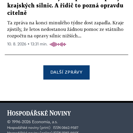
krajských silnic. A řidič to pozná opravdu
citelně
Ta zpráva na konci minulého týdne dost zapadla. Kraje
zjistily, že letos nedostanou žádnou pomoc ze státního
rozpočtu na opravy silnic nižších...
10. 8. 2026 ▪ 13:31 min.
DALŠÍ ZPRÁVY
©
1996-2026
Economia, a.s.
Hospodářské noviny (print) ISSN 0862-9587