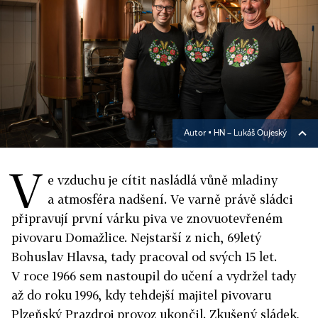
Autor ▪
HN – Lukáš Oujeský
V
e vzduchu je cítit nasládlá vůně mladiny
a atmosféra nadšení. Ve varně právě sládci
připravují první várku piva ve znovuotevřeném
pivovaru Domažlice. Nejstarší z nich, 69letý
Bohuslav Hlavsa, tady pracoval od svých 15 let.
V roce 1966 sem nastoupil do učení a vydržel tady
až do roku 1996, kdy tehdejší majitel pivovaru
Plzeňský Prazdroj provoz ukončil. Zkušený sládek,