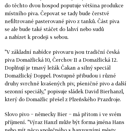
do těchto dvou hospod poputuje většina produkce
místního piva. Čepovat se tady bude čerstvé
nefiltrované pasterované pivo z tanků. Část piva
se ale bude také stáčet do lahví nebo sudů
a nabízet k prodeji s sebou.
"V základní nabídce pivovaru jsou tradiční česká
piva Domažlická 10, Čerchov 11 a Domažlická 12.
Doplňují je tmavý ležák Čakan a silný speciál
Domažlický Doppel. Postupně přibudou i různé
druhy svrchně kvašených piv, pšeničné pivo a další
sezonní speciály," popisuje sládek David Bierhanzl,
který do Domažlic přešel z Plzeňského Prazdroje.
Slovo pivo − německy Bier − má přitom i ve svém
příjmení. "Výraz Hanzl může být forma jména Hans
nebo mít něco společného s hanzovními městy.