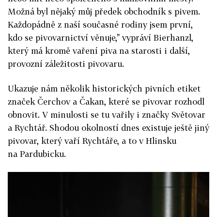
Možná byl nějaký můj předek obchodník s pivem.
Každopádně z naší současné rodiny jsem první,
kdo se pivovarnictví věnuje," vypráví Bierhanzl,
který má kromě vaření piva na starosti i další,
provozní záležitosti pivovaru.
Ukazuje nám několik historických pivních etiket
značek Čerchov a Čakan, které se pivovar rozhodl
obnovit. V minulosti se tu vařily i značky Světovar
a Rychtář. Shodou okolností dnes existuje ještě jiný
pivovar, který vaří Rychtáře, a to v Hlinsku
na Pardubicku.