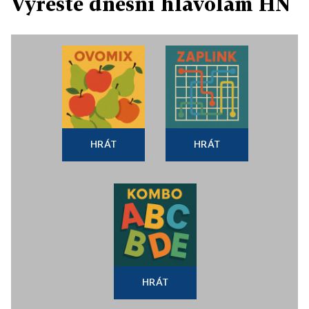
Vyřešte dnešní hlavolam HN
HRÁT
HRÁT
HRÁT