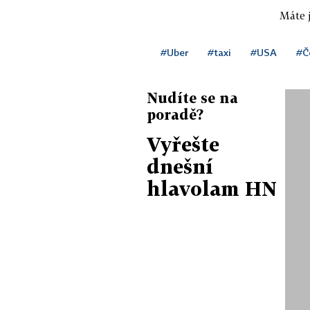
Máte j
#Uber
#taxi
#USA
#Č
Nudíte se na
poradě?
Vyřešte
dnešní
hlavolam HN