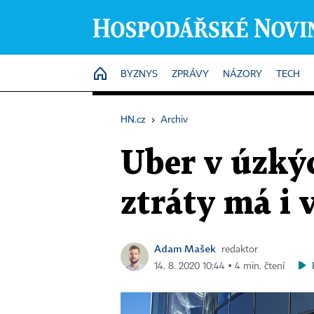
HOME
BYZNYS
ZPRÁVY
NÁZORY
TECH
HN.cz
›
Archiv
Uber v úzkýc
ztráty má i 
Adam Mašek
redaktor
14. 8. 2020 10:44 ▪ 4 min. čtení