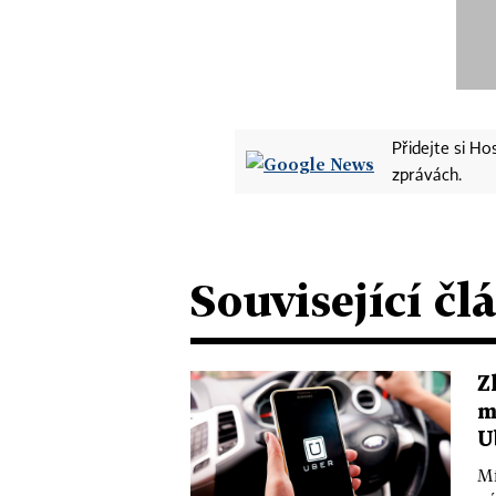
Přidejte si H
zprávách.
Související čl
Z
m
U
Mí