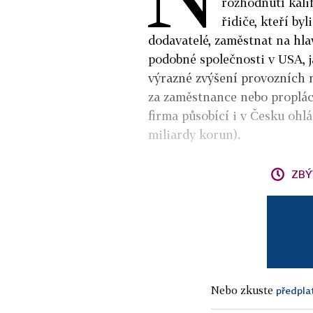
rozhodnutí kali
řidiče, kteří by
dodavatelé, zaměstnat na hlav
podobné společnosti v USA, 
výrazné zvýšení provozních
za zaměstnance nebo proplác
firma působící i v Česku ohlás
miliardy korun).
ZBÝ
Nebo zkuste
předpla