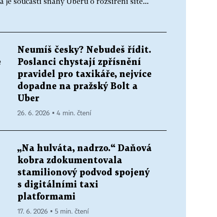
a je součástí snahy Uberu o rozšíření sítě...
Neumíš česky? Nebudeš řídit.
e
Poslanci chystají zpřísnění
pravidel pro taxikáře, nejvíce
dopadne na pražský Bolt a
Uber
26. 6. 2026 ▪ 4 min. čtení
„Na hulváta, nadrzo.“ Daňová
kobra zdokumentovala
stamilionový podvod spojený
s digitálními taxi
platformami
17. 6. 2026 ▪ 5 min. čtení