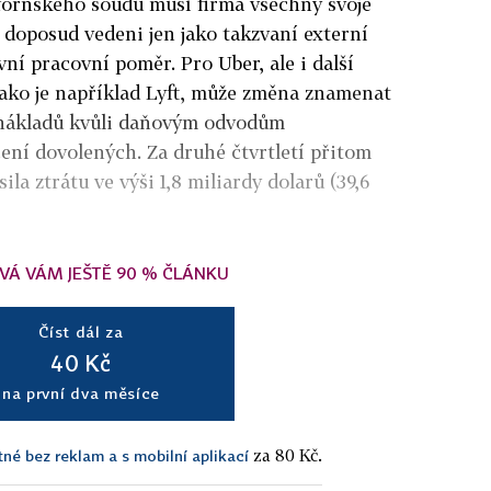
fornského soudu musí firma všechny svoje
li doposud vedeni jen jako takzvaní externí
ní pracovní poměr. Pro Uber, ale i další
jako je například Lyft, může změna znamenat
 nákladů kvůli daňovým odvodům
ení dovolených. Za druhé čtvrtletí přitom
ila ztrátu ve výši 1,8 miliardy dolarů (39,6
VÁ VÁM JEŠTĚ 90 % ČLÁNKU
Číst dál za
40 Kč
na první dva měsíce
za 80 Kč.
tné bez reklam a s mobilní aplikací