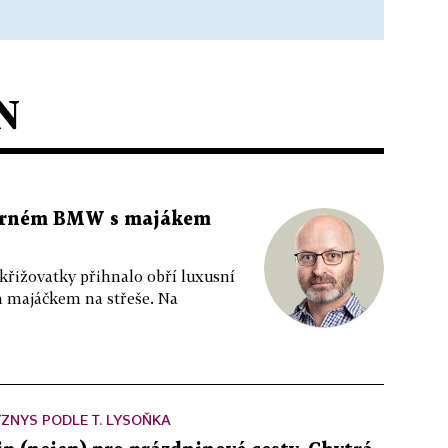
N
 černém BMW s majákem
 křižovatky přihnalo obří luxusní
m majáčkem na střeše. Na
ZNYS PODLE T. LYSOŇKA