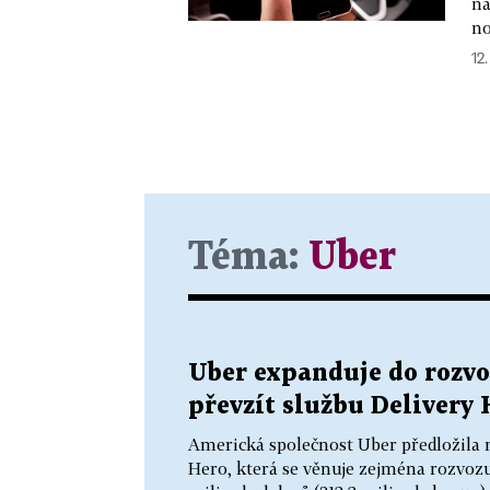
ná
no
12
Téma:
Uber
Uber expanduje do rozvo
převzít službu Delivery 
Americká společnost Uber předložila 
Hero, která se věnuje zejména rozvozu