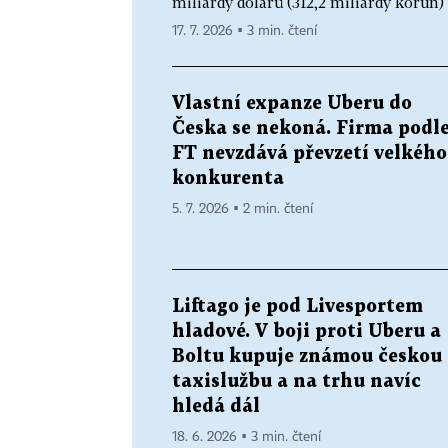
miliardy dolarů (312,2 miliardy korun) 
17. 7. 2026 ▪ 3 min. čtení
Vlastní expanze Uberu do
Česka se nekoná. Firma podl
FT nevzdává převzetí velkého
konkurenta
5. 7. 2026 ▪ 2 min. čtení
Liftago je pod Livesportem
hladové. V boji proti Uberu a
Boltu kupuje známou českou
taxislužbu a na trhu navíc
hledá dál
18. 6. 2026 ▪ 3 min. čtení