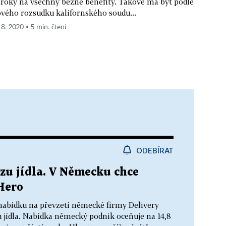
roky na všechny běžné benefity. Takové má být podle
vého rozsudku kalifornského soudu...
. 8. 2020 ▪ 5 min. čtení
ODEBÍRAT
zu jídla. V Německu chce
Hero
nabídku na převzetí německé firmy Delivery
 jídla. Nabídka německý podnik oceňuje na 14,8