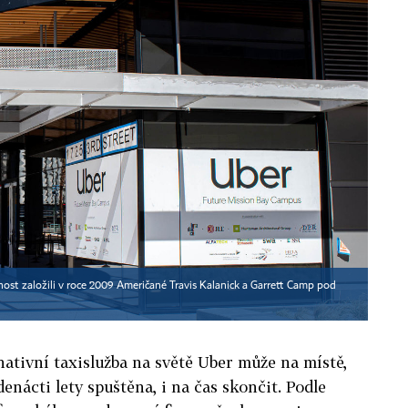
nost založili v roce 2009 Američané Travis Kalanick a Garrett Camp pod
nativní taxislužba na světě Uber může na místě,
denácti lety spuštěna, i na čas skončit. Podle