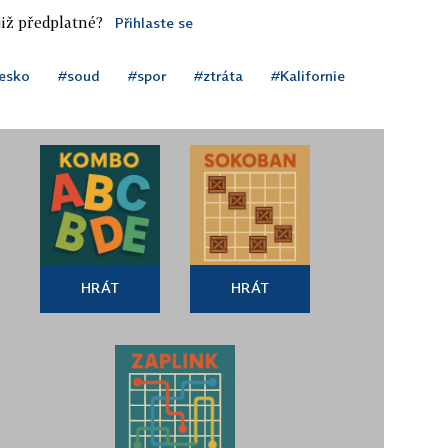
iž předplatné?
Přihlaste se
esko
#soud
#spor
#ztráta
#Kalifornie
HRÁT
HRÁT