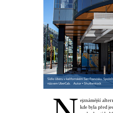
Sídlo Uberu v kalifornském San Francisku. Společ
názvem UberCab.
Autor ▪
Shutterstock
N
ejznámější alter
kde byla před je