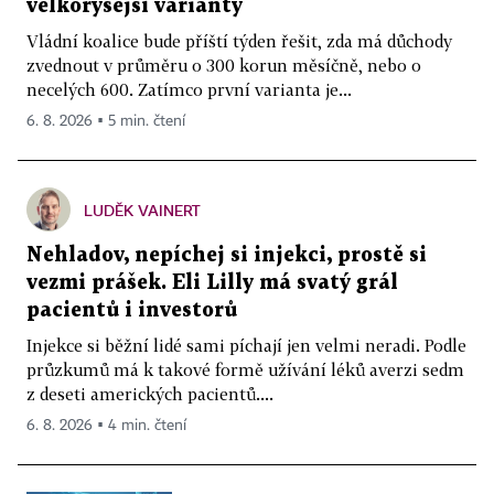
velkorysejší varianty
Vládní koalice bude příští týden řešit, zda má důchody
zvednout v průměru o 300 korun měsíčně, nebo o
necelých 600. Zatímco první varianta je...
6. 8. 2026 ▪ 5 min. čtení
LUDĚK VAINERT
Nehladov, nepíchej si injekci, prostě si
vezmi prášek. Eli Lilly má svatý grál
pacientů i investorů
Injekce si běžní lidé sami píchají jen velmi neradi. Podle
průzkumů má k takové formě užívání léků averzi sedm
z deseti amerických pacientů....
6. 8. 2026 ▪ 4 min. čtení