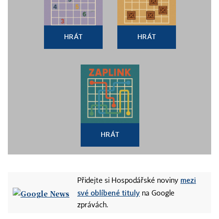
HRÁT
HRÁT
HRÁT
mezi
Přidejte si Hospodářské noviny
své oblíbené tituly
na Google
zprávách.