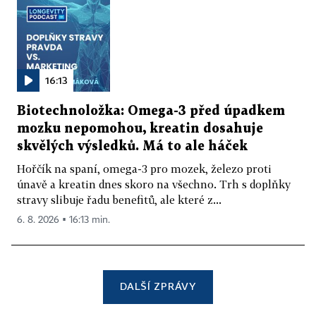
16:13
Biotechnoložka: Omega-3 před úpadkem
mozku nepomohou, kreatin dosahuje
skvělých výsledků. Má to ale háček
Hořčík na spaní, omega-3 pro mozek, železo proti
únavě a kreatin dnes skoro na všechno. Trh s doplňky
stravy slibuje řadu benefitů, ale které z...
6. 8. 2026 ▪ 16:13 min.
DALŠÍ ZPRÁVY