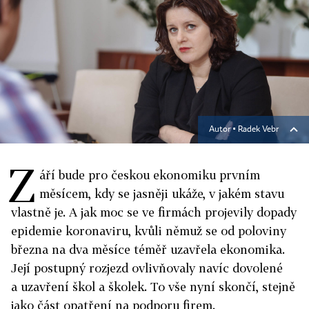
Autor ▪
Radek Vebr
Z
áří bude pro českou ekonomiku prvním
měsícem, kdy se jasněji ukáže, v jakém stavu
vlastně je. A jak moc se ve firmách projevily dopady
epidemie koronaviru, kvůli němuž se od poloviny
března na dva měsíce téměř uzavřela ekonomika.
Její postupný rozjezd ovlivňovaly navíc dovolené
a uzavření škol a školek. To vše nyní skončí, stejně
jako část opatření na podporu firem.