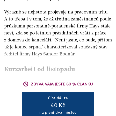
Výrazně se nejistota projevuje na pracovním trhu.
A to třeba i v tom, že až třetina zaměstnanců podle
průzkumu personálně-poradenské firmy Hays stále
neví, zda se po letních prázdninách vrátí z práce
z domova do kanceláří. "Není jasné, co bude, přitom
už je konec srpna," charakterizoval současný stav
ředitel firmy Hays Sándor Bodnár.
Kurzarbeit od listopadu
ZBÝVÁ VÁM JEŠTĚ 80 % ČLÁNKU
Číst dál za
40 Kč
na první dva měsíce